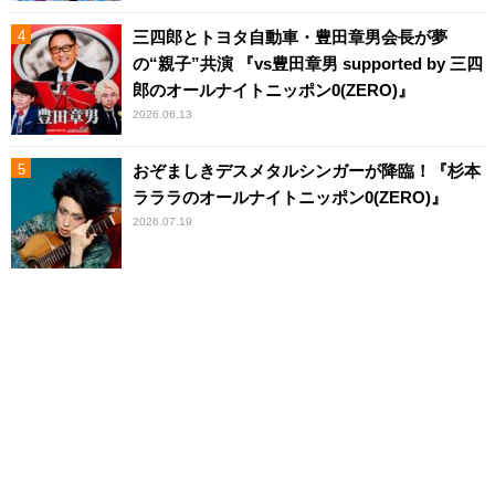
三四郎とトヨタ自動車・豊田章男会長が夢
の“親子”共演 『vs豊田章男 supported by 三四
郎のオールナイトニッポン0(ZERO)』
2026.06.13
おぞましきデスメタルシンガーが降臨！『杉本
ラララのオールナイトニッポン0(ZERO)』
2026.07.19