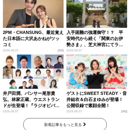
2PM・CHANSUNG、最近覚え
入手困難の強運御守！？ 平
た日本語に大沢あかねがツッ
安時代から続く「関東のお伊
コミ
勢さま」、芝大神宮にてラン
パンプスが合格祈願！
2026.08.07
AD
2026.08.07
井戸田潤、パンサー尾形貴
ゲストにSWEET STEADY・音
弘、林家正蔵、ウエストラン
井結衣＆白石まゆみが登場！
ドが生登場！『ラジオビバリ
公開収録で素顔全開！
ー昼ズ』
2026.08.07
2026.08.07
AD
新着記事をもっと見る