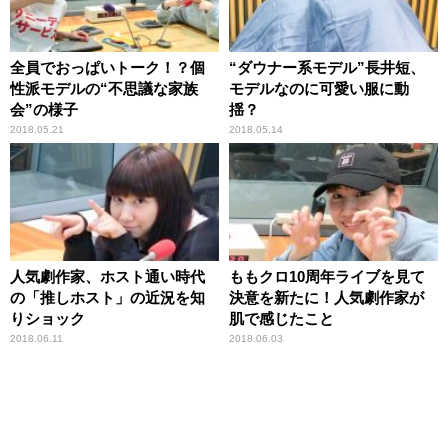
全員でおっぱいトーク！？個
“ダウナー系モデル”長井短、
性派モデルの“不思議な家族
モデルなのに可愛い服に動
会”の様子
揺？
2018.05.21
2018.05.14
人気劇作家、ホスト通い時代
ももクロ10周年ライブを見て
の「推しホスト」の近況を知
決意を新たに！人気劇作家が
りショック
肌で感じたこと
2018.06.11
2018.06.03