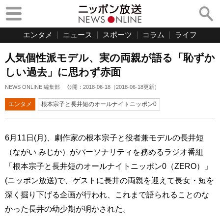
エンタメ
ニュース
スポーツ
コラム
ライフ
人気個性派モデル、実の両親が語る「恥ずか
しい過去」に思わず赤面
NEWS ONLINE 編集部
公開：
2018-06-18
（
2018-06-18
更新）
エンタメ
根本宗子と長井短のオールナイトニッポン0
6月11日(月)、劇作家の根本宗子と役者兼モデルの長井短
（ながい みじか）がパーソナリティを務めるラジオ番組
「根本宗子と長井短のオールナイトニッポン0（ZERO）」
(ニッポン放送)で、ゲストに長井の両親を迎えて長女・短を
深く掘り下げる企画が行われ、これまで語られることのな
かった長井の幼少期が明かされた。