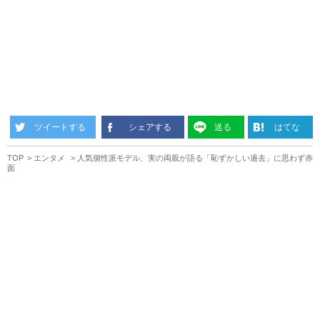
ツイートする
シェアする
送る
はてな
TOP
エンタメ
人気個性派モデル、実の両親が語る「恥ずかしい過去」に思わず赤
面