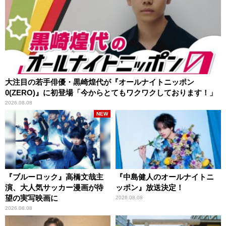
大注目の若手俳優・黒崎煌代が『オールナイトニッポン
0(ZERO)』に初登場「今からとてもワクワクしております！」
2026.08.08
NEW
『ブルーロック』高橋文哉主
『中島健人のオールナイトニ
演、大人気サッカー漫画が待
ッポン』放送決定！
望の実写映画に
2026.08.08
2026.08.08