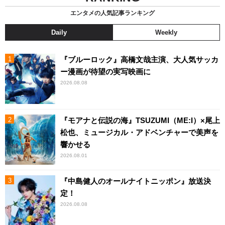
エンタメの人気記事ランキング
Daily
Weekly
『ブルーロック』高橋文哉主演、大人気サッカ
ー漫画が待望の実写映画に
2026.08.08
『モアナと伝説の海』TSUZUMI（ME:I）×尾上
松也、ミュージカル・アドベンチャーで美声を
響かせる
2026.08.01
『中島健人のオールナイトニッポン』放送決
定！
2026.08.08