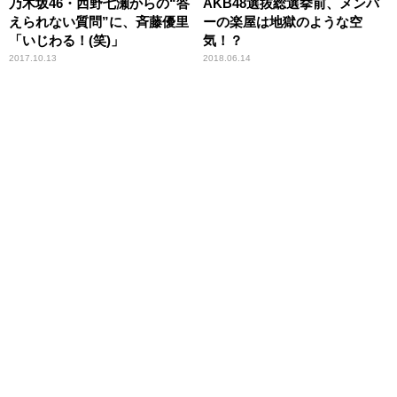
乃木坂46・西野七瀬からの“答
AKB48選抜総選挙前、メンバ
えられない質問”に、斉藤優里
ーの楽屋は地獄のような空
「いじわる！(笑)」
気！？
2017.10.13
2018.06.14