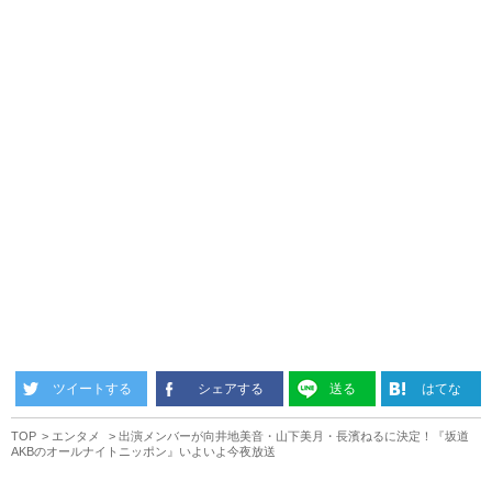
ツイートする
シェアする
送る
はてな
TOP
エンタメ
出演メンバーが向井地美音・山下美月・長濱ねるに決定！『坂道
AKBのオールナイトニッポン』いよいよ今夜放送