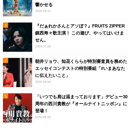
響かせる
2026.08.01
『だぁれかさんとアソぼ？』FRUITS ZIPPER
鎮西寿々歌主演！ この遊び、やってはいけま
せん。
2026.07.25
朝井リョウ、知花くららが特別審査員を務めた
エッセイコンテストの特別番組「#いまあなた
に伝えたいこと」
2026.08.04
「いつでも肩は温まっております」デビュー30
周年の西川貴教が『オールナイトニッポン』に
登場！
2026.08.03