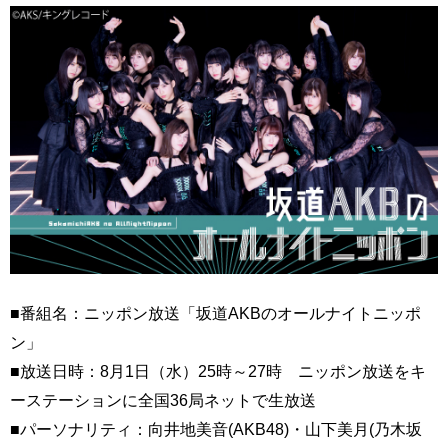
■番組名：ニッポン放送「坂道AKBのオールナイトニッポ
ン」
■放送日時：8月1日（水）25時～27時 ニッポン放送をキ
ーステーションに全国36局ネットで生放送
■パーソナリティ：向井地美音(AKB48)・山下美月(乃木坂