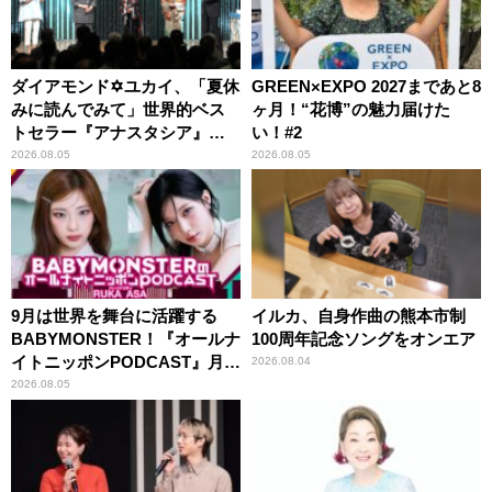
ダイアモンド✡ユカイ、「夏休
GREEN×EXPO 2027まであと8
みに読んでみて」世界的ベス
ヶ月！“花博”の魅力届けた
トセラー『アナスタシア』を
い！#2
紹介
2026.08.05
2026.08.05
9月は世界を舞台に活躍する
イルカ、自身作曲の熊本市制
BABYMONSTER！『オールナ
100周年記念ソングをオンエア
イトニッポンPODCAST』月替
2026.08.04
わりパーソナリティ
2026.08.05