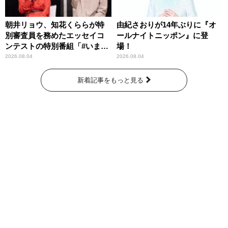
朝井リョウ、知花くららが特
由紀さおりが14年ぶりに『オ
別審査員を務めたエッセイコ
ールナイトニッポン』に登
ンテストの特別番組「#いまあ
場！
なたに伝えたいこと」
2026.08.04
2026.08.04
新着記事をもっと見る