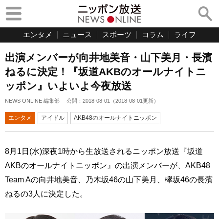
エンタメ
ニュース
スポーツ
コラム
ライフ
出演メンバーが向井地美音・山下美月・長濱
ねるに決定！『坂道AKBのオールナイトニ
ッポン』いよいよ今夜放送
NEWS ONLINE 編集部
公開：
2018-08-01
（
2018-08-01
更新）
エンタメ
アイドル
AKB48のオールナイトニッポン
8月1日(水)深夜1時から生放送されるニッポン放送『坂道
AKBのオールナイトニッポン』の出演メンバーが、AKB48
Team Aの向井地美音、乃木坂46の山下美月、欅坂46の長濱
ねるの3人に決定した。