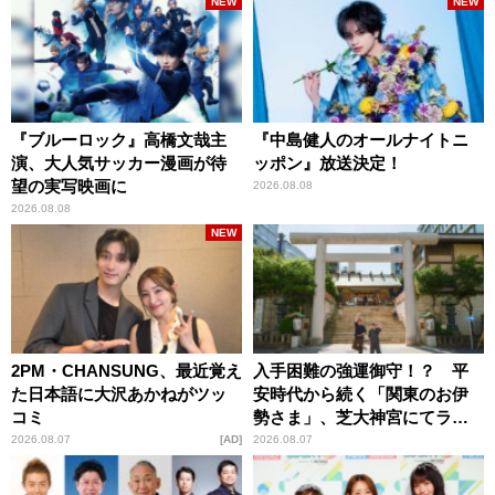
NEW
NEW
『ブルーロック』高橋文哉主
『中島健人のオールナイトニ
演、大人気サッカー漫画が待
ッポン』放送決定！
望の実写映画に
2026.08.08
2026.08.08
NEW
2PM・CHANSUNG、最近覚え
入手困難の強運御守！？ 平
た日本語に大沢あかねがツッ
安時代から続く「関東のお伊
コミ
勢さま」、芝大神宮にてラン
パンプスが合格祈願！
2026.08.07
AD
2026.08.07