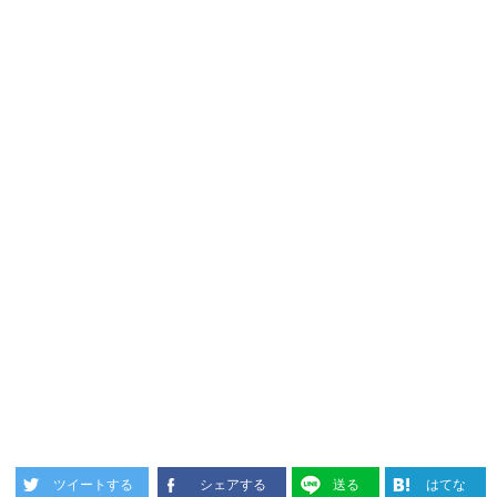
ツイートする
シェアする
送る
はてな