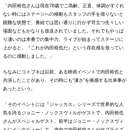
「内田裕也さんは現在78歳でご高齢。正直、体調がすぐれ
ない時にはステージへの移動もスタッフの手を借りないと
困難な状態で、番組では思い通りに行かず苛立つ生々しい
場面などもかなりも放送されていました。それでもやっぱ
り凄いのは本番での集中力。ライブが始まってステージに
上がると、『これが内田裕也だ』という存在感を放ってい
るのに感動しました。」
ちなみにコトブキは以前、ある映画イベントで内田裕也と
共演したことがあり、その時にも“凄さ”を痛感する出来事が
あったという。
「そのイベントには『ジャッカス』シリーズで世界的な人
気を誇るジョニー・ノックスヴィルがゲストで、内田裕也
さんがスペシャルゲスト。前半はジョニー・ノックスヴィ
ルにインタビューして、途中で内田裕也さんがサプライズ