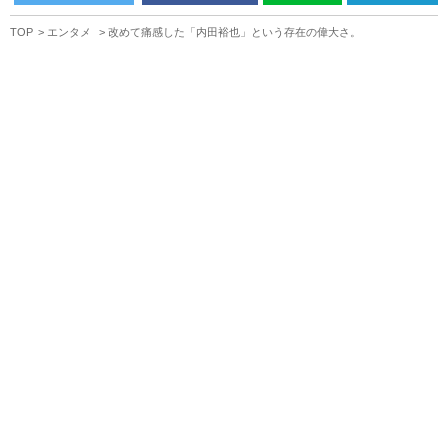
TOP
エンタメ
改めて痛感した「内田裕也」という存在の偉大さ。