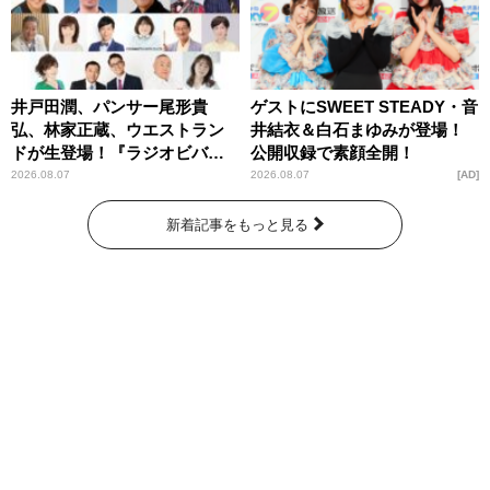
井戸田潤、パンサー尾形貴
ゲストにSWEET STEADY・音
弘、林家正蔵、ウエストラン
井結衣＆白石まゆみが登場！
ドが生登場！『ラジオビバリ
公開収録で素顔全開！
ー昼ズ』
2026.08.07
2026.08.07
AD
新着記事をもっと見る