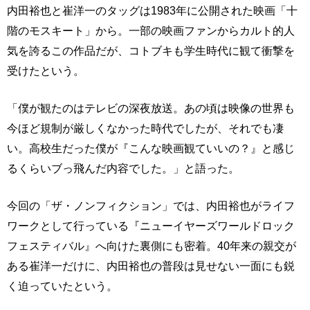
内田裕也と崔洋一のタッグは1983年に公開された映画「十
階のモスキート」から。一部の映画ファンからカルト的人
気を誇るこの作品だが、コトブキも学生時代に観て衝撃を
受けたという。
「僕が観たのはテレビの深夜放送。あの頃は映像の世界も
今ほど規制が厳しくなかった時代でしたが、それでも凄
い。高校生だった僕が『こんな映画観ていいの？』と感じ
るくらいブっ飛んだ内容でした。」と語った。
今回の「ザ・ノンフィクション」では、内田裕也がライフ
ワークとして行っている『ニューイヤーズワールドロック
フェスティバル』へ向けた裏側にも密着。40年来の親交が
ある崔洋一だけに、内田裕也の普段は見せない一面にも鋭
く迫っていたという。