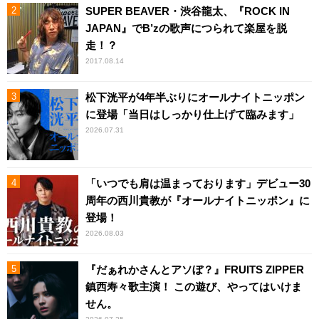
SUPER BEAVER・渋谷龍太、『ROCK IN
JAPAN』でB’zの歌声につられて楽屋を脱
走！？
2017.08.14
松下洸平が4年半ぶりにオールナイトニッポン
に登場「当日はしっかり仕上げて臨みます」
2026.07.31
「いつでも肩は温まっております」デビュー30
周年の西川貴教が『オールナイトニッポン』に
登場！
2026.08.03
『だぁれかさんとアソぼ？』FRUITS ZIPPER
鎮西寿々歌主演！ この遊び、やってはいけま
せん。