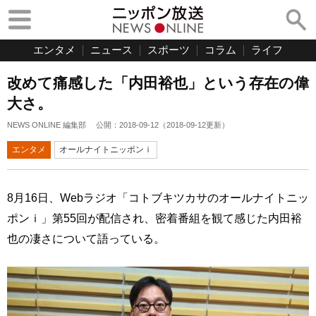
エンタメ
ニュース
スポーツ
コラム
ライフ
改めて痛感した「内田裕也」という存在の偉
大さ。
NEWS ONLINE 編集部
公開：
2018-09-12
（
2018-09-12
更新）
エンタメ
オールナイトニッポンｉ
8月16日、Webラジオ「コトブキツカサのオールナイトニッ
ポンｉ」第55回が配信され、密着番組を観て感じた内田裕
也の凄さについて語っている。