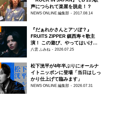
声につられて楽屋を脱走！？
NEWS ONLINE 編集部
2017.08.14
『だぁれかさんとアソぼ？』
FRUITS ZIPPER 鎮西寿々歌主
演！ この遊び、やってはいけま
せん。
八雲 ふみね
2026.07.25
N
松下洸平が4年半ぶりにオールナ
イトニッポンに登場「当日はしっ
かり仕上げて臨みます」
NEWS ONLINE 編集部
2026.07.31
N