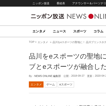
ニッポン放送
番組表
アナウンサー＆パーソナ
エンタメ
ニュース
スポーツ
コラム
TOP
エンタメ
品川をeスポーツの聖地に！ 品川プリンスホ
品川をeスポーツの聖地
ブとeスポーツが融合し
2018-09-27
2020-04-
By -
NEWS ONLINE 編集部
公開：
更新：
エンタメ
ゲーム
eスポーツ