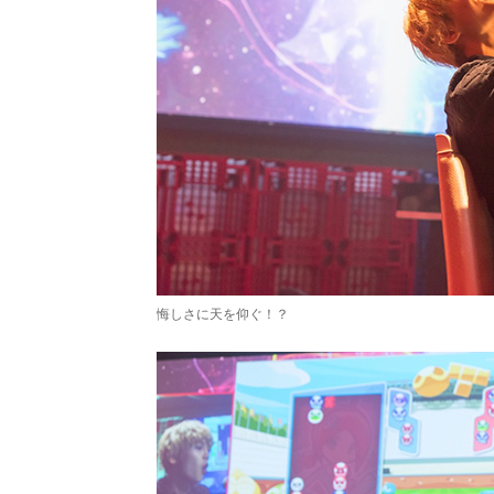
悔しさに天を仰ぐ！？