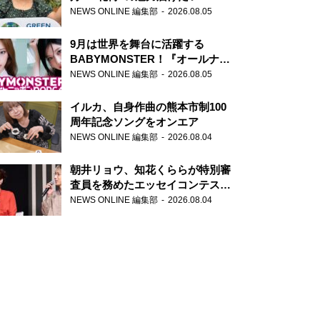
NEWS ONLINE 編集部
2026.08.05
9月は世界を舞台に活躍する
BABYMONSTER！『オールナイ
トニッポンPODCAST』月替わり
NEWS ONLINE 編集部
2026.08.05
パーソナリティ
イルカ、自身作曲の熊本市制100
周年記念ソングをオンエア
NEWS ONLINE 編集部
2026.08.04
朝井リョウ、知花くららが特別審
査員を務めたエッセイコンテスト
の特別番組「#いまあなたに伝え
NEWS ONLINE 編集部
2026.08.04
たいこと」