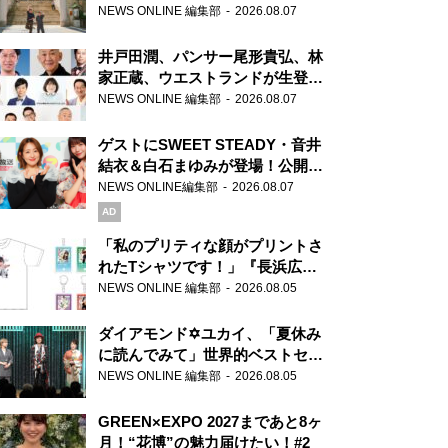
ま」、芝大神宮にてランパンプス
NEWS ONLINE 編集部
2026.08.07
が合格祈願！
井戸田潤、パンサー尾形貴弘、林
家正蔵、ウエストランドが生登
場！『ラジオビバリー昼ズ』
NEWS ONLINE 編集部
2026.08.07
ゲストにSWEET STEADY・音井
結衣＆白石まゆみが登場！公開収
録で素顔全開！
NEWS ONLINE編集部
2026.08.07
AD
「私のプリティな顔がプリントさ
れたTシャツです！」『長浜広奈
天下無双』初の番組グッズ発売
NEWS ONLINE 編集部
2026.08.05
ダイアモンド✡ユカイ、「夏休み
に読んでみて」世界的ベストセラ
ー『アナスタシア』を紹介
NEWS ONLINE 編集部
2026.08.05
GREEN×EXPO 2027まであと8ヶ
月！“花博”の魅力届けたい！#2