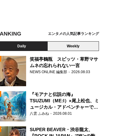
ANKING
エンタメの人気記事ランキング
Daily
Weekly
笑福亭鶴瓶 スピッツ・草野マサ
ムネの忘れられない一言
NEWS ONLINE 編集部
2026.08.03
N
『モアナと伝説の海』
TSUZUMI（ME:I）×尾上松也、ミ
ュージカル・アドベンチャーで美
声を響かせる
八雲 ふみね
2026.08.01
SUPER BEAVER・渋谷龍太、
『ROCK IN JAPAN』でB’zの歌