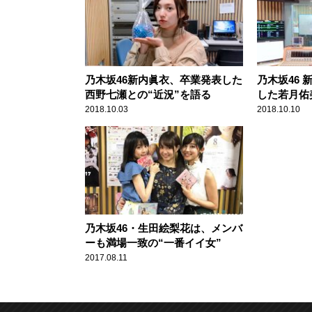
乃木坂46新内眞衣、卒業発表した
乃木坂46
西野七瀬との“近況”を語る
した若月佑
て良かった
2018.10.03
2018.10.10
乃木坂46・生田絵梨花は、メンバ
ーも満場一致の“一番イイ女”
2017.08.11