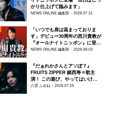
かり仕上げて臨みます」
NEWS ONLINE 編集部
2026.07.31
「いつでも肩は温まっておりま
す」デビュー30周年の西川貴教が
『オールナイトニッポン』に登
場！
NEWS ONLINE 編集部
2026.08.03
N
『だぁれかさんとアソぼ？』
FRUITS ZIPPER 鎮西寿々歌主
演！ この遊び、やってはいけま
せん。
八雲 ふみね
2026.07.25
N