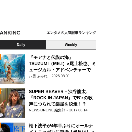
ANKING
エンタメの人気記事ランキング
Daily
Weekly
『モアナと伝説の海』
TSUZUMI（ME:I）×尾上松也、ミ
ュージカル・アドベンチャーで美
N
声を響かせる
八雲 ふみね
2026.08.01
SUPER BEAVER・渋谷龍太、
『ROCK IN JAPAN』でB’zの歌
声につられて楽屋を脱走！？
NEWS ONLINE 編集部
2017.08.14
松下洸平が4年半ぶりにオールナ
イトニッポンに登場「当日はしっ