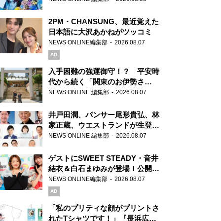
2PM・CHANSUNG、最近覚えた
日本語に大沢あかねがツッコミ
NEWS ONLINE編集部
2026.08.07
AD
入手困難の強運御守！？ 平安時
代から続く「関東のお伊勢さ
ま」、芝大神宮にてランパンプス
NEWS ONLINE 編集部
2026.08.07
が合格祈願！
井戸田潤、パンサー尾形貴弘、林
家正蔵、ウエストランドが生登
場！『ラジオビバリー昼ズ』
NEWS ONLINE 編集部
2026.08.07
ゲストにSWEET STEADY・音井
結衣＆白石まゆみが登場！公開収
録で素顔全開！
NEWS ONLINE編集部
2026.08.07
AD
「私のプリティな顔がプリントさ
れたTシャツです！」『長浜広奈