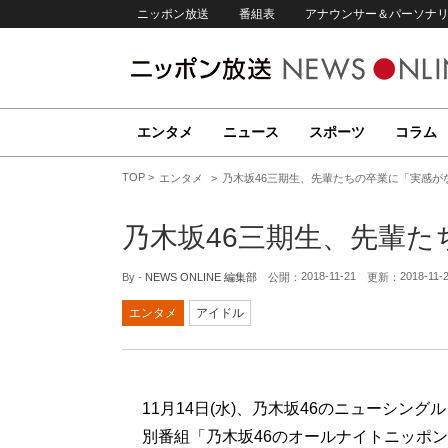
ニッポン放送
番組表
アナウンサー＆パーソナ
エンタメ
ニュース
スポーツ
コラム
TOP
エンタメ
乃木坂46三期生、先輩たちの卒業に「実感が
乃木坂46三期生、先輩
2018-11-21
2018-11-
By -
NEWS ONLINE 編集部
公開：
更新：
エンタメ
アイドル
11月14日(水)、乃木坂46のニューシ
別番組「乃木坂46のオールナイトニッポン」