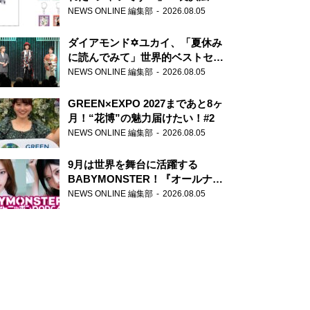
天下無双』初の番組グッズ発売
NEWS ONLINE 編集部
2026.08.05
ダイアモンド✡ユカイ、「夏休み
に読んでみて」世界的ベストセラ
ー『アナスタシア』を紹介
NEWS ONLINE 編集部
2026.08.05
GREEN×EXPO 2027まであと8ヶ
月！“花博”の魅力届けたい！#2
NEWS ONLINE 編集部
2026.08.05
9月は世界を舞台に活躍する
BABYMONSTER！『オールナイ
トニッポンPODCAST』月替わり
NEWS ONLINE 編集部
2026.08.05
パーソナリティ