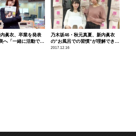
 新内眞衣、卒業を発表
乃木坂46・秋元真夏、新内眞衣
美へ「一緒に活動でき
の“お風呂での習慣“が理解できず
」
「嘘でしょ？」
2017.12.16