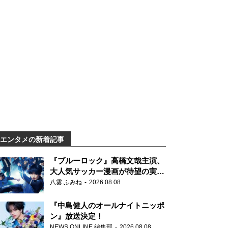
エンタメの新着記事
『ブルーロック』高橋文哉主演、
大人気サッカー漫画が待望の実写
映画に
八雲 ふみね
2026.08.08
『中島健人のオールナイトニッポ
ン』放送決定！
NEWS ONLINE 編集部
2026.08.08