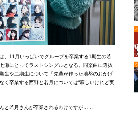
は、11月いっぱいでグループを卒業する1期生の若
七瀬にとってラストシングルとなる。同楽曲に選抜
期生や二期生について「先輩が作った地盤のおかげ
なく卒業する西野と若月については“寂しいけれど実
んと若月さんが卒業されるわけですが……