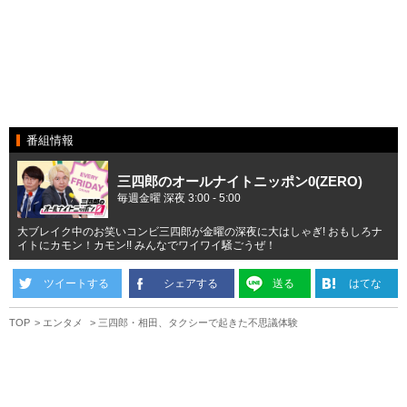
番組情報
三四郎のオールナイトニッポン0(ZERO)
毎週金曜 深夜 3:00 - 5:00
大ブレイク中のお笑いコンビ三四郎が金曜の深夜に大はしゃぎ! おもしろナ
イトにカモン！カモン!! みんなでワイワイ騒ごうぜ！
ツイートする
シェアする
送る
はてな
TOP
エンタメ
三四郎・相田、タクシーで起きた不思議体験