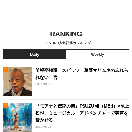
RANKING
エンタメの人気記事ランキング
Daily
Weekly
笑福亭鶴瓶 スピッツ・草野マサムネの忘れら
れない一言
2026.08.03
『モアナと伝説の海』TSUZUMI（ME:I）×尾上
松也、ミュージカル・アドベンチャーで美声を
響かせる
2026.08.01