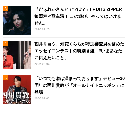
『だぁれかさんとアソぼ？』FRUITS ZIPPER
鎮西寿々歌主演！ この遊び、やってはいけま
せん。
2026.07.25
朝井リョウ、知花くららが特別審査員を務めた
エッセイコンテストの特別番組「#いまあなた
に伝えたいこと」
2026.08.04
「いつでも肩は温まっております」デビュー30
周年の西川貴教が『オールナイトニッポン』に
登場！
2026.08.03