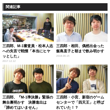
関連記事
三四郎、M-1審査員・松本人志
三四郎・相田、偶然出会った
への失言で戦慄「本当にヒヤ
飯島直子と朝まで飲み明かす
ッとした」
2018.06.15
2017.12.12
三四郎、『M-1準決勝』緊張の
三四郎・小宮、新宿のゲーム
舞台裏明かす 決勝進出は
センターで「四天王」と呼ば
「諦めてはいません」
れていた！？