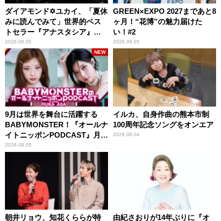
ダイアモンド✡ユカイ、「夏休
GREEN×EXPO 2027まであと8
みに読んでみて」世界的ベス
ヶ月！“花博”の魅力届けた
トセラー『アナスタシア』を
い！#2
紹介
2026.08.05
2026.08.05
NEW
9月は世界を舞台に活躍する
イルカ、自身作曲の熊本市制
BABYMONSTER！『オールナ
100周年記念ソングをオンエア
イトニッポンPODCAST』月替
2026.08.04
わりパーソナリティ
2026.08.05
朝井リョウ、知花くららが特
由紀さおりが14年ぶりに『オ