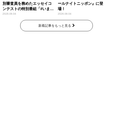
別審査員を務めたエッセイコ
ールナイトニッポン』に登
ンテストの特別番組「#いまあ
場！
なたに伝えたいこと」
2026.08.04
2026.08.04
新着記事をもっと見る