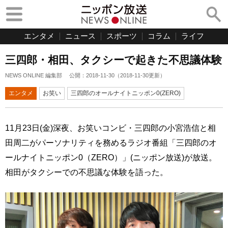
エンタメ
ニュース
スポーツ
コラム
ライフ
三四郎・相田、タクシーで起きた不思議体験
NEWS ONLINE 編集部
公開：
2018-11-30
（
2018-11-30
更新）
エンタメ
お笑い
三四郎のオールナイトニッポン0(ZERO)
11月23日(金)深夜、お笑いコンビ・三四郎の小宮浩信と相
田周二がパーソナリティを務めるラジオ番組「三四郎のオ
ールナイトニッポン0（ZERO）」(ニッポン放送)が放送。
相田がタクシーでの不思議な体験を語った。