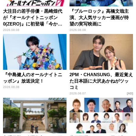
大注目の若手俳優・黒崎煌代
『ブルーロック』高橋文哉主
が『オールナイトニッポン
演、大人気サッカー漫画が待
0(ZERO)』に初登場「今から
望の実写映画に
とてもワクワクしておりま
2026.08.08
2026.08.08
す！」
『中島健人のオールナイトニ
2PM・CHANSUNG、最近覚え
ッポン』放送決定！
た日本語に大沢あかねがツッ
コミ
2026.08.08
2026.08.07
AD