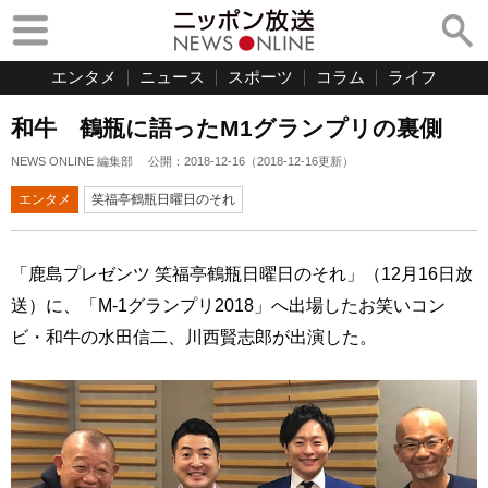
エンタメ
ニュース
スポーツ
コラム
ライフ
和牛 鶴瓶に語ったM1グランプリの裏側
NEWS ONLINE 編集部
公開：
2018-12-16
（
2018-12-16
更新）
エンタメ
笑福亭鶴瓶日曜日のそれ
「鹿島プレゼンツ 笑福亭鶴瓶日曜日のそれ」（12月16日放
送）に、「M-1グランプリ2018」へ出場したお笑いコン
ビ・和牛の水田信二、川西賢志郎が出演した。