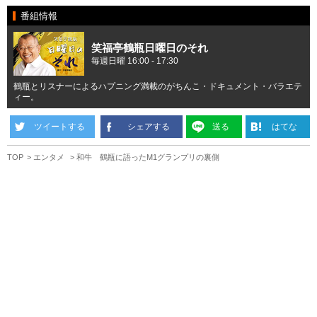
番組情報
笑福亭鶴瓶日曜日のそれ
毎週日曜 16:00 - 17:30
鶴瓶とリスナーによるハプニング満載のがちんこ・ドキュメント・バラエテ
ィー。
ツイートする
シェアする
送る
はてな
TOP
エンタメ
和牛 鶴瓶に語ったM1グランプリの裏側