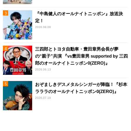
『中島健人のオールナイトニッポン』放送決
定！
2026.08.08
三四郎とトヨタ自動車・豊田章男会長が夢
の“親子”共演 『vs豊田章男 supported by 三四
郎のオールナイトニッポン0(ZERO)』
2026.06.13
おぞましきデスメタルシンガーが降臨！『杉本
ラララのオールナイトニッポン0(ZERO)』
2026.07.19