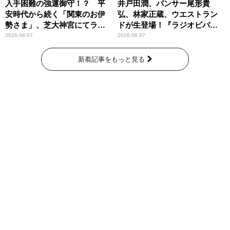
入手困難の強運御守！？ 平
井戸田潤、パンサー尾形貴
安時代から続く「関東のお伊
弘、林家正蔵、ウエストラン
勢さま」、芝大神宮にてラン
ドが生登場！『ラジオビバリ
パンプスが合格祈願！
ー昼ズ』
2026.08.07
2026.08.07
新着記事をもっと見る