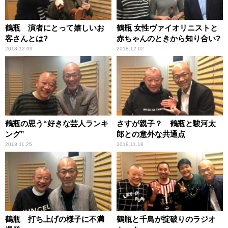
鶴瓶 演者にとって嬉しいお
鶴瓶 女性ヴァイオリニストと
客さんとは?
赤ちゃんのときから知り合い?
2018.12.09
2018.12.02
鶴瓶の思う“好きな芸人ランキ
さすが親子？ 鶴瓶と駿河太
ング”
郎との意外な共通点
2018.11.25
2018.11.18
鶴瓶 打ち上げの様子に不満
鶴瓶と千鳥が掟破りのラジオ