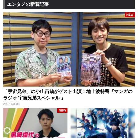
エンタメの新着記事
NEW
「宇宙兄弟」の小山宙哉がゲスト出演！地上波特番『マンガの
ラジオ 宇宙兄弟スペシャル 』
2026.08.09
NEW