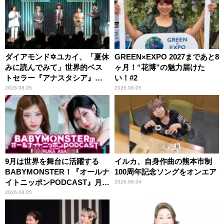
ダイアモンド✡ユカイ、「夏休
GREEN×EXPO 2027まであと8
みに読んでみて」世界的ベス
ヶ月！“花博”の魅力届けた
トセラー『アナスタシア』を
い！#2
紹介
2026.08.05
2026.08.05
9月は世界を舞台に活躍する
イルカ、自身作曲の熊本市制
BABYMONSTER！『オールナ
100周年記念ソングをオンエア
イトニッポンPODCAST』月替
2026.08.04
わりパーソナリティ
2026.08.05