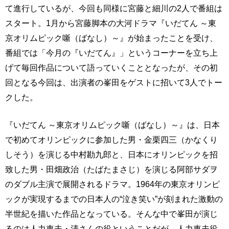
て進行しているが、今回も同様に宮藤と細川の2人で番組は
スタート。1月から宮藤脚本の大河ドラマ『いだてん ～東
京オリムピック噺（ばなし）～』が始まったことを受け、
番組では「今月の『いだてん』」というコーナーを立ち上
げて毎回作品について語っていくこととなったが、その初
回となる今回は、出演者の峯田をゲストに招いて3人でトー
クした。
『いだてん ～東京オリムピック噺（ばなし）～』は、日本
で初めてオリンピックに参加した男・金栗四三（かなくり
しそう）を演じる中村勘九郎と、日本にオリンピックを招
致した男・田畑政治（たばたまさじ）を演じる阿部サダヲ
のダブル主演で展開されるドラマ。1964年の東京オリンピ
ックが実現するまでの日本人の“泣き笑い”が刻まれた激動の
半世紀を描いた作品となっている。そんな中で峯田が演じ
るのは人力車夫・清さんの役ということだが、人力車夫役