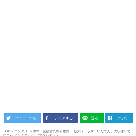
ツイートする
シェアする
送る
はてな
TOP
エンタメ
脚本・宮藤官九郎も驚愕！ 新大河ドラマ「いだてん」の役作りで
起こった“とんでもない”アクシデント