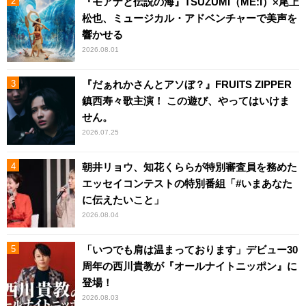
『モアナと伝説の海』TSUZUMI（ME:I）×尾上
松也、ミュージカル・アドベンチャーで美声を
響かせる
2026.08.01
『だぁれかさんとアソぼ？』FRUITS ZIPPER
鎮西寿々歌主演！ この遊び、やってはいけま
せん。
2026.07.25
朝井リョウ、知花くららが特別審査員を務めた
エッセイコンテストの特別番組「#いまあなた
に伝えたいこと」
2026.08.04
「いつでも肩は温まっております」デビュー30
周年の西川貴教が『オールナイトニッポン』に
登場！
2026.08.03