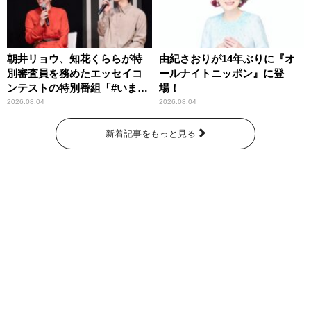
朝井リョウ、知花くららが特
由紀さおりが14年ぶりに『オ
別審査員を務めたエッセイコ
ールナイトニッポン』に登
ンテストの特別番組「#いまあ
場！
なたに伝えたいこと」
2026.08.04
2026.08.04
新着記事をもっと見る