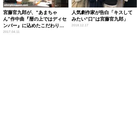
宮藤官九郎が、“あまちゃ
人気劇作家が告白「キスして
ん”作中曲『暦の上ではディセ
みたい“口”は宮藤官九郎」
ンバー』に込めたこだわりと
2018.12.17
は？
2017.04.11