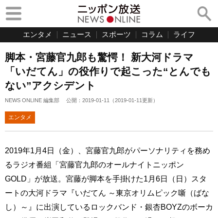
エンタメ
ニュース
スポーツ
コラム
ライフ
脚本・宮藤官九郎も驚愕！ 新大河ドラマ
「いだてん」の役作りで起こった“とんでも
ない”アクシデント
NEWS ONLINE 編集部
公開：
2019-01-11
（
2019-01-11
更新）
エンタメ
2019年1月4日（金）、宮藤官九郎がパーソナリティを務め
るラジオ番組「宮藤官九郎のオールナイトニッポン
GOLD」が放送。宮藤が脚本を手掛けた1月6日（日）スタ
ートの大河ドラマ『いだてん ～東京オリムピック噺（ばな
し）～』に出演しているロックバンド・銀杏BOYZのボーカ