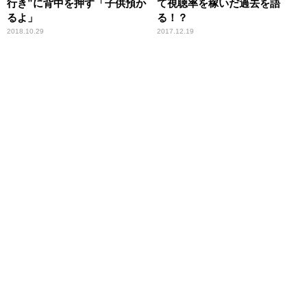
行き”に背中を押す「子供預か
て視聴率を稼いだ過去を語
るよ」
る！？
2018.10.29
2017.12.19