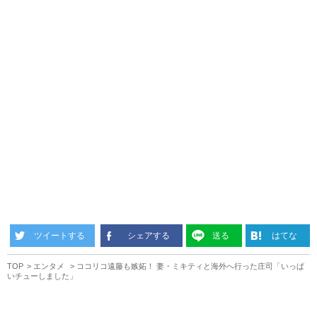
ツイートする
シェアする
送る
はてな
TOP
エンタメ
ココリコ遠藤も嫉妬！ 妻・ミキティと海外へ行った庄司「いっぱ
いチューしました」