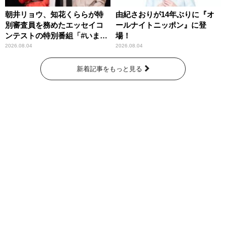
朝井リョウ、知花くららが特
由紀さおりが14年ぶりに『オ
別審査員を務めたエッセイコ
ールナイトニッポン』に登
ンテストの特別番組「#いまあ
場！
なたに伝えたいこと」
2026.08.04
2026.08.04
新着記事をもっと見る