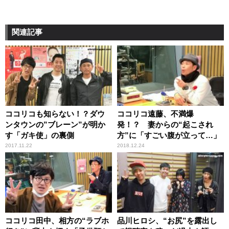
関連記事
ココリコも知らない！？ダウ
ココリコ遠藤、不満爆
ンタウンの”ブレーン”が明か
発！？ 妻からの“起こされ
す「ガキ使」の裏側
方”に「すごい腹が立って…」
2017.11.22
2018.12.24
ココリコ田中、相方の“ラブホ
品川ヒロシ、“お尻”を露出し