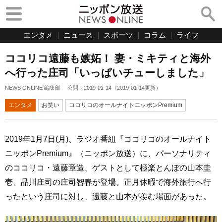
エンタメ
ニュース
スポーツ
コラム
ライフ
ココリコ遠藤も嫉妬！ 妻・ミキティと海外
へ行った庄司「いっぱいチューしました」
NEWS ONLINE 編集部
公開：
2019-01-14
（
2019-01-14
更新）
エンタメ
お笑い
ココリコのオールナイトニッポンPremium
2019年1月7日(月)、ラジオ番組『ココリコのオールナイト
ニッポンPremium』（ニッポン放送）に、パーソナリティ
のココリコ・遠藤章造、ゲストとして極楽とんぼの山本圭
壱、品川庄司の庄司智春が登場。正月休暇で海外旅行へ行
ったという庄司に対し、遠藤と山本が羨む場面があった。