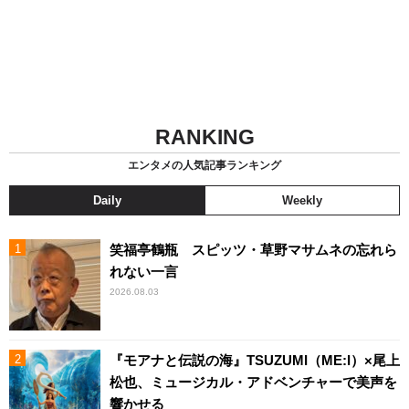
RANKING
エンタメの人気記事ランキング
Daily
Weekly
笑福亭鶴瓶 スピッツ・草野マサムネの忘れら
れない一言
2026.08.03
『モアナと伝説の海』TSUZUMI（ME:I）×尾上
松也、ミュージカル・アドベンチャーで美声を
響かせる