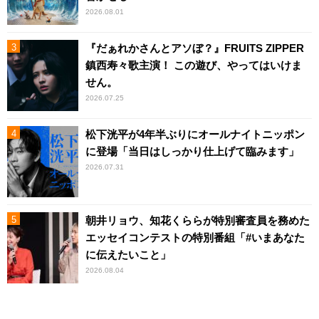
2026.08.01
『だぁれかさんとアソぼ？』FRUITS ZIPPER
鎮西寿々歌主演！ この遊び、やってはいけま
せん。
2026.07.25
松下洸平が4年半ぶりにオールナイトニッポン
に登場「当日はしっかり仕上げて臨みます」
2026.07.31
朝井リョウ、知花くららが特別審査員を務めた
エッセイコンテストの特別番組「#いまあなた
に伝えたいこと」
2026.08.04