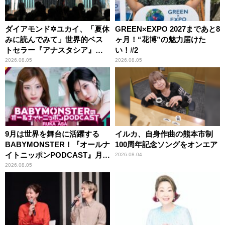
ダイアモンド✡ユカイ、「夏休
GREEN×EXPO 2027まであと8
みに読んでみて」世界的ベス
ヶ月！“花博”の魅力届けた
トセラー『アナスタシア』を
い！#2
紹介
2026.08.05
2026.08.05
9月は世界を舞台に活躍する
イルカ、自身作曲の熊本市制
BABYMONSTER！『オールナ
100周年記念ソングをオンエア
イトニッポンPODCAST』月替
2026.08.04
わりパーソナリティ
2026.08.05