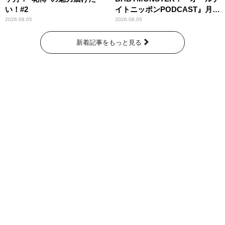
い！#2
イトニッポンPODCAST』月替
わりパーソナリティ
2026.08.05
2026.08.05
新着記事をもっと見る