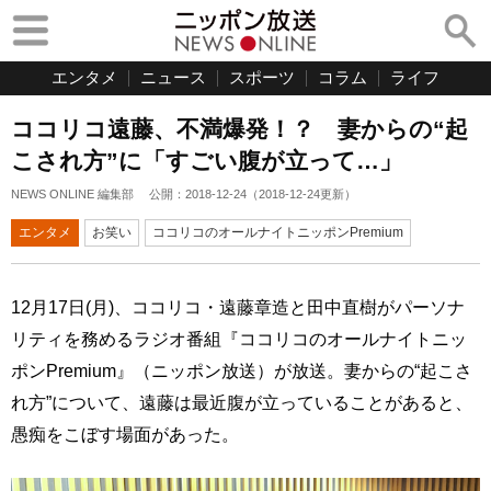
エンタメ
ニュース
スポーツ
コラム
ライフ
ココリコ遠藤、不満爆発！？ 妻からの“起
こされ方”に「すごい腹が立って…」
NEWS ONLINE 編集部
公開：
2018-12-24
（
2018-12-24
更新）
エンタメ
お笑い
ココリコのオールナイトニッポンPremium
12月17日(月)、ココリコ・遠藤章造と田中直樹がパーソナ
リティを務めるラジオ番組『ココリコのオールナイトニッ
ポンPremium』（ニッポン放送）が放送。妻からの“起こさ
れ方”について、遠藤は最近腹が立っていることがあると、
愚痴をこぼす場面があった。