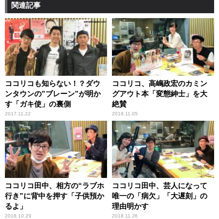
関連記事
ココリコも知らない！？ダウ
ココリコ、高嶋政宏のカミン
ンタウンの”ブレーン”が明か
グアウト本「変態紳士」を大
す「ガキ使」の裏側
絶賛
2017.11.22
2018.11.05
ココリコ田中、相方の“ラブホ
ココリコ田中、芸人になって
行き”に背中を押す「子供預か
唯一の「病欠」「大遅刻」の
るよ」
理由明かす
2018.10.29
2018.11.26