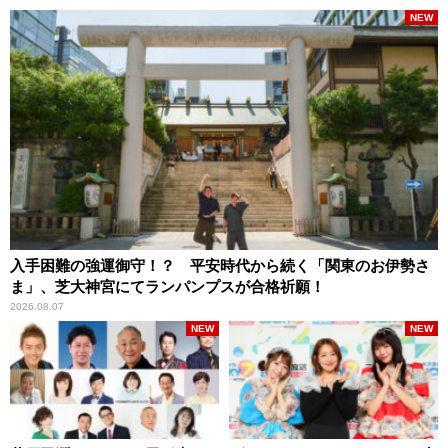
NEW
入手困難の強運御守！？ 平安時代から続く「関東のお伊勢さ
ま」、芝大神宮にてランパンプスが合格祈願！
2026.08.07
NEW
NEW