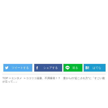
ツイートする
シェアする
送る
はてな
TOP
エンタメ
ココリコ遠藤、不満爆発！？ 妻からの“起こされ方”に「すごい腹
が立って…」