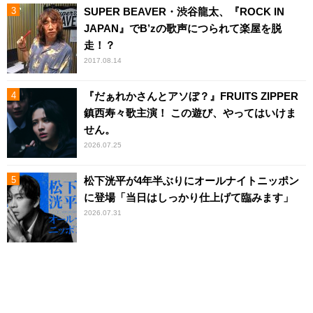
SUPER BEAVER・渋谷龍太、『ROCK IN
JAPAN』でB’zの歌声につられて楽屋を脱
走！？
2017.08.14
『だぁれかさんとアソぼ？』FRUITS ZIPPER
鎮西寿々歌主演！ この遊び、やってはいけま
せん。
2026.07.25
松下洸平が4年半ぶりにオールナイトニッポン
に登場「当日はしっかり仕上げて臨みます」
2026.07.31