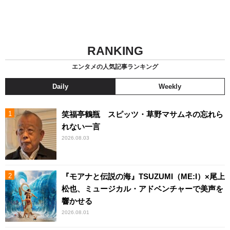
RANKING
エンタメの人気記事ランキング
Daily
Weekly
笑福亭鶴瓶 スピッツ・草野マサムネの忘れら
れない一言
2026.08.03
『モアナと伝説の海』TSUZUMI（ME:I）×尾上
松也、ミュージカル・アドベンチャーで美声を
響かせる
2026.08.01