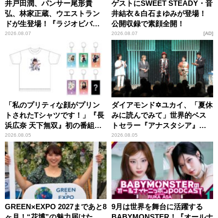
井戸田潤、パンサー尾形貴
ゲストにSWEET STEADY・音
弘、林家正蔵、ウエストラン
井結衣＆白石まゆみが登場！
ドが生登場！『ラジオビバリ
公開収録で素顔全開！
ー昼ズ』
2026.08.07
2026.08.07
AD
「私のプリティな顔がプリン
ダイアモンド✡ユカイ、「夏休
トされたTシャツです！」『長
みに読んでみて」世界的ベス
浜広奈 天下無双』初の番組グ
トセラー『アナスタシア』を
ッズ発売
紹介
2026.08.05
2026.08.05
GREEN×EXPO 2027まであと8
9月は世界を舞台に活躍する
ヶ月！“花博”の魅力届けた
BABYMONSTER！『オールナ