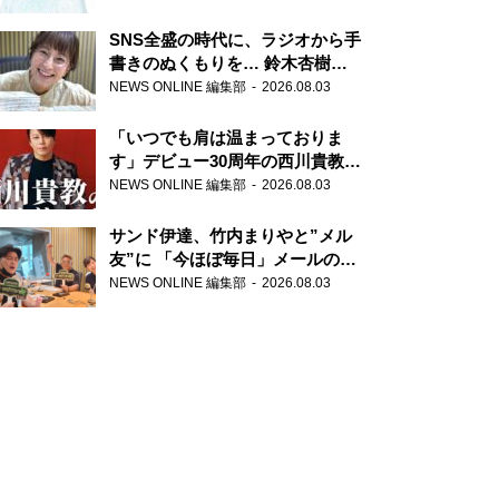
SNS全盛の時代に、ラジオから手
書きのぬくもりを… 鈴木杏樹の
直筆はがきが届く！
NEWS ONLINE 編集部
2026.08.03
『MUSIC10』こちら有楽町駅前
郵便局
「いつでも肩は温まっておりま
す」デビュー30周年の西川貴教が
『オールナイトニッポン』に登
NEWS ONLINE 編集部
2026.08.03
場！
サンド伊達、竹内まりやと”メル
友”に 「今ほぼ毎日」メールのや
り取り明かす
NEWS ONLINE 編集部
2026.08.03