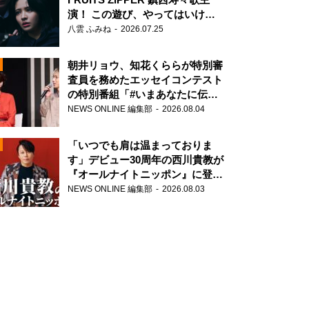
演！ この遊び、やってはいけま
せん。
八雲 ふみね
2026.07.25
朝井リョウ、知花くららが特別審
査員を務めたエッセイコンテスト
の特別番組「#いまあなたに伝え
たいこと」
NEWS ONLINE 編集部
2026.08.04
N
「いつでも肩は温まっておりま
す」デビュー30周年の西川貴教が
『オールナイトニッポン』に登
場！
NEWS ONLINE 編集部
2026.08.03
N