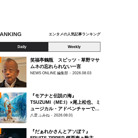
ANKING
エンタメの人気記事ランキング
Daily
Weekly
笑福亭鶴瓶 スピッツ・草野マサ
ムネの忘れられない一言
NEWS ONLINE 編集部
2026.08.03
N
『モアナと伝説の海』
TSUZUMI（ME:I）×尾上松也、ミ
ュージカル・アドベンチャーで美
声を響かせる
八雲 ふみね
2026.08.01
『だぁれかさんとアソぼ？』
FRUITS ZIPPER 鎮西寿々歌主