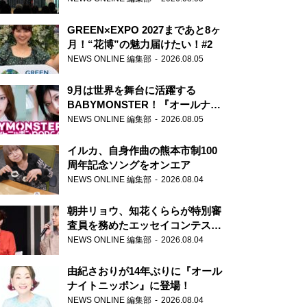
GREEN×EXPO 2027まであと8ヶ
月！“花博”の魅力届けたい！#2
NEWS ONLINE 編集部
2026.08.05
9月は世界を舞台に活躍する
BABYMONSTER！『オールナイ
トニッポンPODCAST』月替わり
NEWS ONLINE 編集部
2026.08.05
パーソナリティ
イルカ、自身作曲の熊本市制100
周年記念ソングをオンエア
NEWS ONLINE 編集部
2026.08.04
朝井リョウ、知花くららが特別審
査員を務めたエッセイコンテスト
の特別番組「#いまあなたに伝え
NEWS ONLINE 編集部
2026.08.04
たいこと」
由紀さおりが14年ぶりに『オール
ナイトニッポン』に登場！
NEWS ONLINE 編集部
2026.08.04