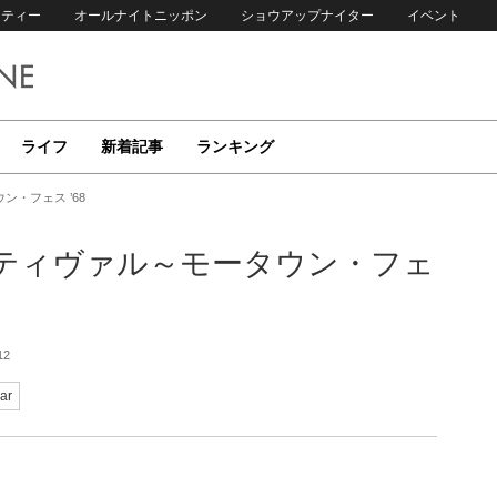
リティー
オールナイトニッポン
ショウアップナイター
イベント
ライフ
新着記事
ランキング
・フェス ’68
ティヴァル～モータウン・フェ
12
ar