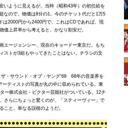
見安いように見えるが、当時（昭和43年）の初任給を
円超なので、物価は8分の1。今のチケット代だと1万5
は2000円から2400円で、これはCDであれば、現
物価上昇率から考えると、かなり割安だ。
画エージェンシー、現在のキョードー東京だ。もち
ィストが3組もやってきたことはない。チラシの文
ザ・サウンド・オブ・ヤング‘68 68年の音楽界を
3アーティストの写真が丸の中に収められている。東
クター株式会社・ビクター芸能社がついている。12チ
。さらにちょっと驚くのが、「スティーヴィー」で
ること。単なる誤植のようだ。