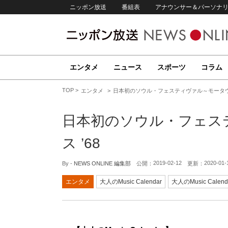
ニッポン放送
番組表
アナウンサー＆パーソナ
エンタメ
ニュース
スポーツ
コラム
TOP
エンタメ
日本初のソウル・フェスティヴァル～モータウン
日本初のソウル・フェス
ス ’68
2019-02-12
2020-01-
By -
NEWS ONLINE 編集部
公開：
更新：
エンタメ
大人のMusic Calendar
大人のMusic Calend