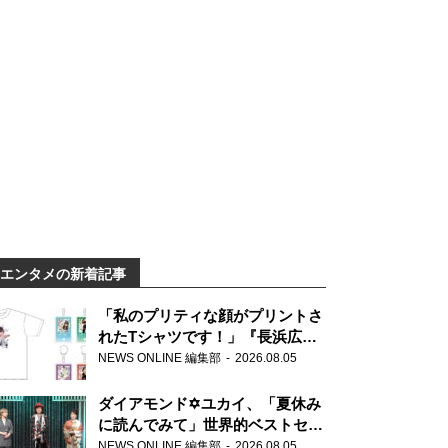
エンタメの新着記事
「私のプリティな顔がプリントさ
れたTシャツです！」『長浜広奈
天下無双』初の番組グッズ発売
NEWS ONLINE 編集部
2026.08.05
ダイアモンド✡ユカイ、「夏休み
に読んでみて」世界的ベストセラ
ー『アナスタシア』を紹介
NEWS ONLINE 編集部
2026.08.05