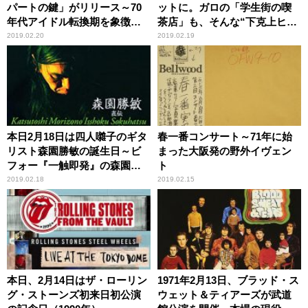
パートの鍵」がリリース～70
ットに。ガロの「学生街の喫
年代アイドル転換期を象徴す
茶店」も、そんな“下克上ヒッ
る作品
ト”の典型例だった
2019.02.20
2019.02.19
本日2月18日は四人囃子のギタ
春一番コンサート～71年に始
リスト森園勝敏の誕生日～ビ
まった大阪発の野外イヴェン
フォー『一触即発』の森園勝
ト
敏
2019.02.18
2019.02.15
本日、2月14日はザ・ローリン
1971年2月13日、ブラッド・ス
グ・ストーンズ初来日初公演
ウェット＆ティアーズが武道