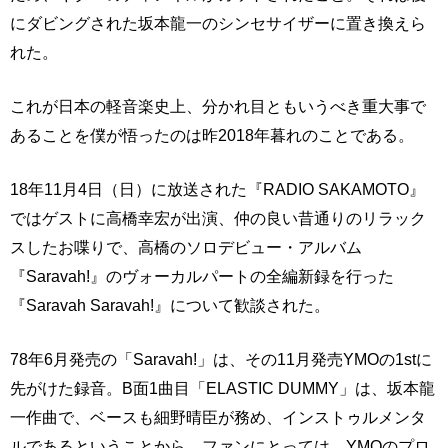
にダビングされた坂本龍一のシンセサイザーに置き換えら
れた。
これが日本の軽音楽史上、分かれ目ともいうべき重大事で
あることを僕が悟ったのは昨2018年暮れのことである。
18年11月4日（日）に放送された『RADIO SAKAMOTO』
ではゲストに高橋幸宏が出演、仲の良い昔通りのリラック
スしたお喋りで、高橋のソロデビュー・アルバム
『Saravah!』のヴォーカルパートの全編新録を行った
『Saravah Saravah!』について歓談された。
78年6月発売の「Saravah!」は、その11月発売YMOの1stに
先がけた録音。B面1曲目「ELASTIC DUMMY」は、坂本龍
一作曲で、ベースも細野晴臣が務め、インストゥルメンタ
ルであるということから、ファンにとっては、YMOのプロ