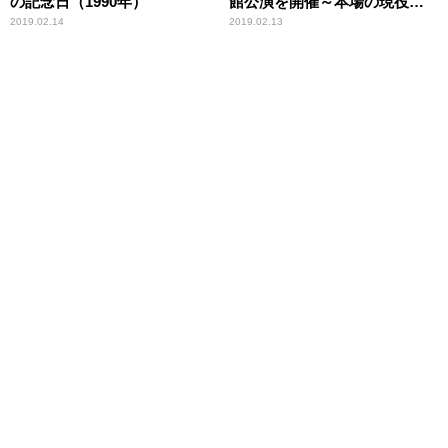
の記念日（1990年）
館公演を開催～本場の現役ア
ーティストによる初めての来
2019.02.14
2019.02.13
日コンサート