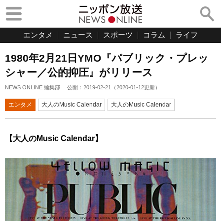
エンタメ
ニュース
スポーツ
コラム
ライフ
1980年2月21日YMO『パブリック・プレッ
シャー／公的抑圧』がリリース
NEWS ONLINE 編集部
公開：
2019-02-21
（
2020-01-12
更新）
エンタメ
大人のMusic Calendar
大人のMusic Calendar
【大人のMusic Calendar】