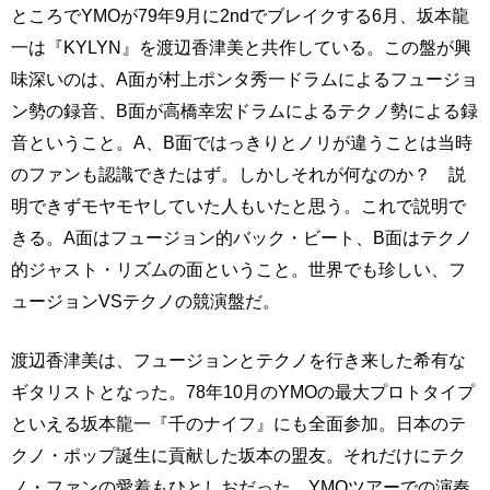
ところでYMOが79年9月に2ndでブレイクする6月、坂本龍
一は『KYLYN』を渡辺香津美と共作している。この盤が興
味深いのは、A面が村上ポンタ秀一ドラムによるフュージョ
ン勢の録音、B面が高橋幸宏ドラムによるテクノ勢による録
音ということ。A、B面ではっきりとノリが違うことは当時
のファンも認識できたはず。しかしそれが何なのか？ 説
明できずモヤモヤしていた人もいたと思う。これで説明で
きる。A面はフュージョン的バック・ビート、B面はテクノ
的ジャスト・リズムの面ということ。世界でも珍しい、フ
ュージョンVSテクノの競演盤だ。
渡辺香津美は、フュージョンとテクノを行き来した希有な
ギタリストとなった。78年10月のYMOの最大プロトタイプ
といえる坂本龍一『千のナイフ』にも全面参加。日本のテ
クノ・ポップ誕生に貢献した坂本の盟友。それだけにテク
ノ・ファンの愛着もひとしおだった。YMOツアーでの演奏