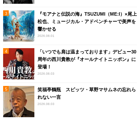
『モアナと伝説の海』TSUZUMI（ME:I）×尾上
松也、ミュージカル・アドベンチャーで美声を
響かせる
2026.08.01
「いつでも肩は温まっております」デビュー30
周年の西川貴教が『オールナイトニッポン』に
登場！
2026.08.03
笑福亭鶴瓶 スピッツ・草野マサムネの忘れら
れない一言
2026.08.03