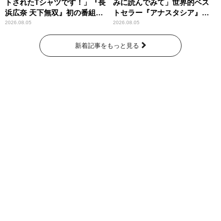
トされたTシャツです！」『長
みに読んでみて」世界的ベス
浜広奈 天下無双』初の番組グ
トセラー『アナスタシア』を
ッズ発売
紹介
2026.08.05
2026.08.05
新着記事をもっと見る