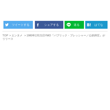
ツイートする
シェアする
送る
はてな
TOP
エンタメ
1980年2月21日YMO『パブリック・プレッシャー／公的抑圧』が
リリース