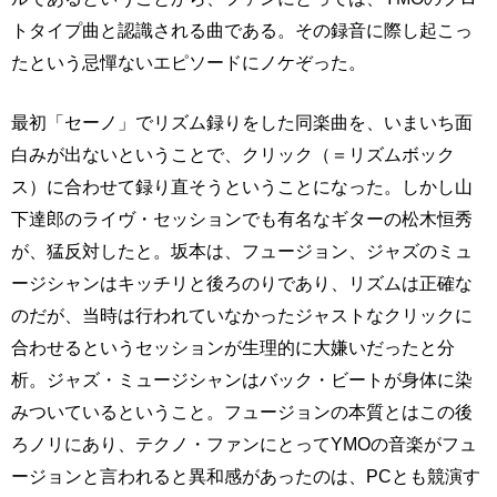
トタイプ曲と認識される曲である。その録音に際し起こっ
たという忌憚ないエピソードにノケぞった。
最初「セーノ」でリズム録りをした同楽曲を、いまいち面
白みが出ないということで、クリック（＝リズムボック
ス）に合わせて録り直そうということになった。しかし山
下達郎のライヴ・セッションでも有名なギターの松木恒秀
が、猛反対したと。坂本は、フュージョン、ジャズのミュ
ージシャンはキッチリと後ろのりであり、リズムは正確な
のだが、当時は行われていなかったジャストなクリックに
合わせるというセッションが生理的に大嫌いだったと分
析。ジャズ・ミュージシャンはバック・ビートが身体に染
みついているということ。フュージョンの本質とはこの後
ろノリにあり、テクノ・ファンにとってYMOの音楽がフュ
ージョンと言われると異和感があったのは、PCとも競演す