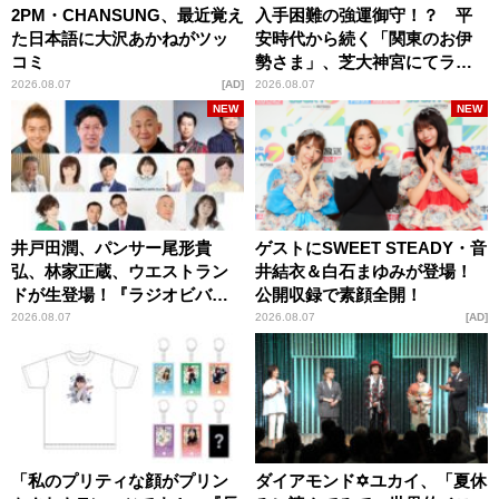
2PM・CHANSUNG、最近覚え
入手困難の強運御守！？ 平
た日本語に大沢あかねがツッ
安時代から続く「関東のお伊
コミ
勢さま」、芝大神宮にてラン
パンプスが合格祈願！
2026.08.07
AD
2026.08.07
NEW
NEW
井戸田潤、パンサー尾形貴
ゲストにSWEET STEADY・音
弘、林家正蔵、ウエストラン
井結衣＆白石まゆみが登場！
ドが生登場！『ラジオビバリ
公開収録で素顔全開！
ー昼ズ』
2026.08.07
2026.08.07
AD
「私のプリティな顔がプリン
ダイアモンド✡ユカイ、「夏休