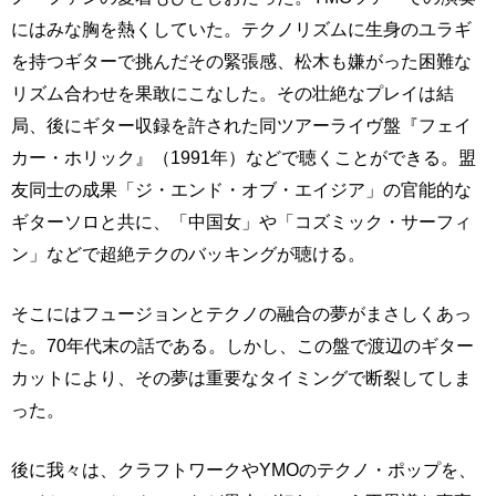
にはみな胸を熱くしていた。テクノリズムに生身のユラギ
を持つギターで挑んだその緊張感、松木も嫌がった困難な
リズム合わせを果敢にこなした。その壮絶なプレイは結
局、後にギター収録を許された同ツアーライヴ盤『フェイ
カー・ホリック』（1991年）などで聴くことができる。盟
友同士の成果「ジ・エンド・オブ・エイジア」の官能的な
ギターソロと共に、「中国女」や「コズミック・サーフィ
ン」などで超絶テクのバッキングが聴ける。
そこにはフュージョンとテクノの融合の夢がまさしくあっ
た。70年代末の話である。しかし、この盤で渡辺のギター
カットにより、その夢は重要なタイミングで断裂してしま
った。
後に我々は、クラフトワークやYMOのテクノ・ポップを、