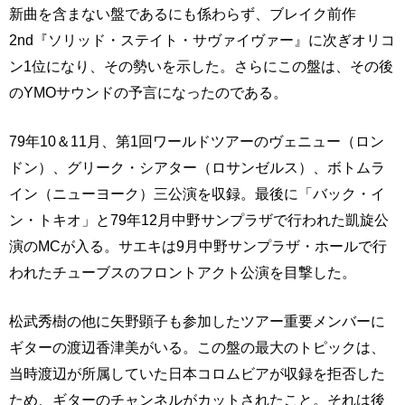
新曲を含まない盤であるにも係わらず、ブレイク前作
2nd『ソリッド・ステイト・サヴァイヴァー』に次ぎオリコ
ン1位になり、その勢いを示した。さらにこの盤は、その後
のYMOサウンドの予言になったのである。
79年10＆11月、第1回ワールドツアーのヴェニュー（ロン
ドン）、グリーク・シアター（ロサンゼルス）、ボトムラ
イン（ニューヨーク）三公演を収録。最後に「バック・イ
ン・トキオ」と79年12月中野サンプラザで行われた凱旋公
演のMCが入る。サエキは9月中野サンプラザ・ホールで行
われたチューブスのフロントアクト公演を目撃した。
松武秀樹の他に矢野顕子も参加したツアー重要メンバーに
ギターの渡辺香津美がいる。この盤の最大のトピックは、
当時渡辺が所属していた日本コロムビアが収録を拒否した
ため、ギターのチャンネルがカットされたこと。それは後