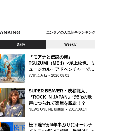
ANKING
エンタメの人気記事ランキング
Daily
Weekly
『モアナと伝説の海』
TSUZUMI（ME:I）×尾上松也、ミ
ュージカル・アドベンチャーで美
N
声を響かせる
八雲 ふみね
2026.08.01
SUPER BEAVER・渋谷龍太、
『ROCK IN JAPAN』でB’zの歌
声につられて楽屋を脱走！？
NEWS ONLINE 編集部
2017.08.14
松下洸平が4年半ぶりにオールナ
イトニッポンに登場「当日はしっ