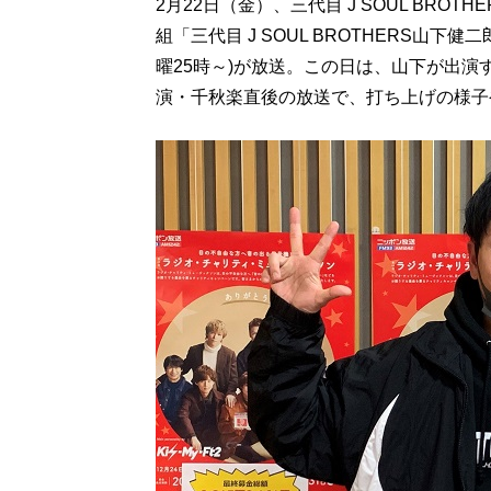
2月22日（金）、三代目 J SOUL BR
組「三代目 J SOUL BROTHERS山
曜25時～)が放送。この日は、山下が出演
演・千秋楽直後の放送で、打ち上げの様子