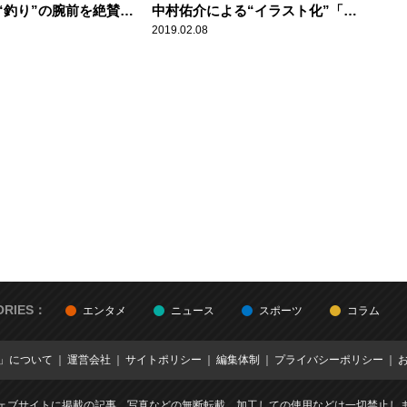
“釣り”の腕前を絶賛
中村佑介による“イラスト化”「カ
ちゃ上手い」
ッコいい！」
2019.02.08
ORIES：
エンタメ
ニュース
スポーツ
コラム
E」について
運営会社
サイトポリシー
編集体制
プライバシーポリシー
ェブサイトに掲載の記事、写真などの無断転載、加工しての使用などは一切禁止し