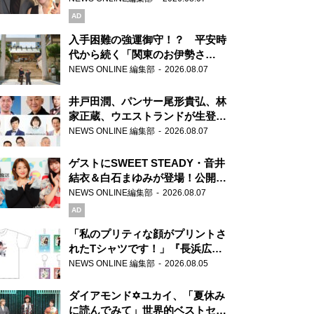
AD
入手困難の強運御守！？ 平安時
代から続く「関東のお伊勢さ
ま」、芝大神宮にてランパンプス
NEWS ONLINE 編集部
2026.08.07
が合格祈願！
井戸田潤、パンサー尾形貴弘、林
家正蔵、ウエストランドが生登
場！『ラジオビバリー昼ズ』
NEWS ONLINE 編集部
2026.08.07
ゲストにSWEET STEADY・音井
結衣＆白石まゆみが登場！公開収
録で素顔全開！
NEWS ONLINE編集部
2026.08.07
AD
「私のプリティな顔がプリントさ
れたTシャツです！」『長浜広奈
天下無双』初の番組グッズ発売
NEWS ONLINE 編集部
2026.08.05
ダイアモンド✡ユカイ、「夏休み
に読んでみて」世界的ベストセラ