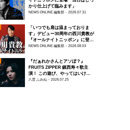
かり仕上げて臨みます」
NEWS ONLINE 編集部
2026.07.31
「いつでも肩は温まっておりま
す」デビュー30周年の西川貴教が
『オールナイトニッポン』に登
場！
NEWS ONLINE 編集部
2026.08.03
N
『だぁれかさんとアソぼ？』
FRUITS ZIPPER 鎮西寿々歌主
演！ この遊び、やってはいけま
せん。
八雲 ふみね
2026.07.25
N