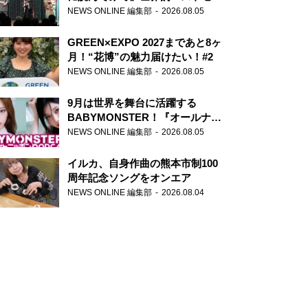
ー『アナスタシア』を紹介
NEWS ONLINE 編集部
2026.08.05
GREEN×EXPO 2027まであと8ヶ
月！“花博”の魅力届けたい！#2
NEWS ONLINE 編集部
2026.08.05
9月は世界を舞台に活躍する
BABYMONSTER！『オールナイ
トニッポンPODCAST』月替わり
NEWS ONLINE 編集部
2026.08.05
パーソナリティ
イルカ、自身作曲の熊本市制100
周年記念ソングをオンエア
NEWS ONLINE 編集部
2026.08.04