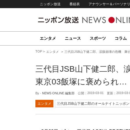
ニッポン放送
番組表
アナウンサー＆パーソナ
エンタメ
ニュース
スポーツ
コラム
TOP
エンタメ
三代目JSB山下健二郎、涙腺崩壊の危機 舞
三代目JSB山下健二郎、
東京03飯塚に褒められ…
2019-03-01
2019-03-
By -
NEWS ONLINE 編集部
公開：
更新：
エンタメ
三代目JSB山下健二郎のオールナイトニッポン