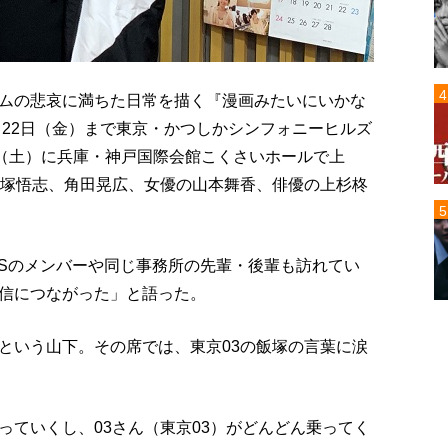
ムの悲哀に満ちた日常を描く『漫画みたいにいかな
ら22日（金）まで東京・かつしかシンフォニーヒルズ
日（土）に兵庫・神戸国際会館こくさいホールで上
飯塚悟志、角田晃広、女優の山本舞香、俳優の上杉柊
HERSのメンバーや同じ事務所の先輩・後輩も訪れてい
信につながった」と語った。
という山下。その席では、東京03の飯塚の言葉に涙
っていくし、03さん（東京03）がどんどん乗ってく