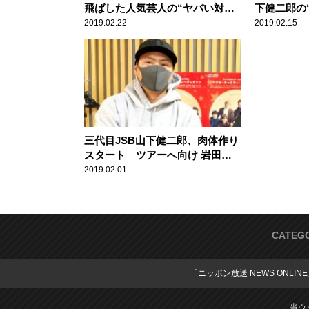
飛ばした人気芸人の“ヤバい対
下健二郎の
応”に爆笑
「めちゃく
2019.02.22
2019.02.15
三代目JSB山下健二郎、肉体作り
スタート ツアーへ向け 岩田剛
典から譲り受けた“自転車”でトレ
2019.02.01
ーニング
CATEG
「ニッポン放送 NEWS ONLIN
当ウ