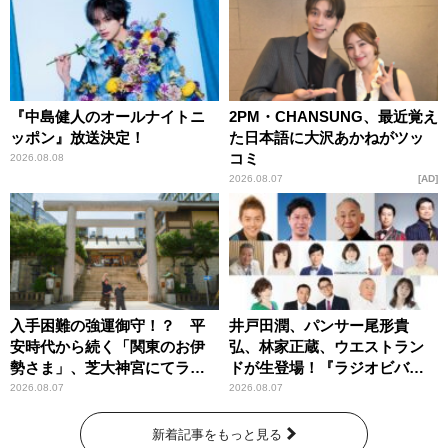
『中島健人のオールナイトニ
2PM・CHANSUNG、最近覚え
ッポン』放送決定！
た日本語に大沢あかねがツッ
コミ
2026.08.08
2026.08.07
AD
入手困難の強運御守！？ 平
井戸田潤、パンサー尾形貴
安時代から続く「関東のお伊
弘、林家正蔵、ウエストラン
勢さま」、芝大神宮にてラン
ドが生登場！『ラジオビバリ
パンプスが合格祈願！
ー昼ズ』
2026.08.07
2026.08.07
新着記事をもっと見る