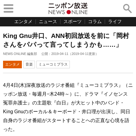
エンタメ
ニュース
スポーツ
コラム
ライフ
King Gnu井口、ANN初回放送を前に「岡村
さんをパパって言ってしまうかも……」
NEWS ONLINE 編集部
公開：
2019-04-11
（
2019-04-11
更新）
エンタメ
音楽
ミューコミプラス
4月4日(木)深夜放送のラジオ番組『ミューコミプラス』（ニ
ッポン放送・毎週月−木24時～）に、ドラマ『イノセンス
冤罪弁護士』の主題歌『白日』が大ヒット中のバンド・
King Gnuのボーカル＆キーボード・井口理が出演し、同日
自身のラジオ番組がスタートすることへの正直な心境を語
った。