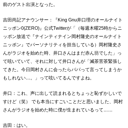
前のゲスト出演となった。
吉田尚記アナウンサー：『King Gnu井口理のオールナイト
ニッポン0(ZERO)』公式Twitterが「（毎週木曜25時からニ
ッポン放送で『ナインティナイン岡村隆史のオールナイト
ニッポン』でパーソナリティを担当している）岡村隆史さ
んがラジオを始めた時、井口さんはまだ赤ん坊でした」っ
て呟いていて、それに対して井口さんが「滅茶苦茶緊張し
てきた。今日岡村さんに会ったらパパって言ってしまうか
もしれない…。」って呟いてるんですよね。
井口：これ、声に出して読まれるとちょっと恥ずかしいで
すけど（笑） でも本当にすごいことだと思いました、岡村
さんがラジオを始めた時に僕が生まれているって……
吉田：はい。