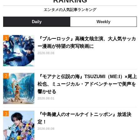
RANKING
エンタメの人気記事ランキング
Daily
Weekly
『ブルーロック』高橋文哉主演、大人気サッカ
ー漫画が待望の実写映画に
2026.08.08
『モアナと伝説の海』TSUZUMI（ME:I）×尾上
松也、ミュージカル・アドベンチャーで美声を
響かせる
2026.08.01
『中島健人のオールナイトニッポン』放送決
定！
2026.08.08