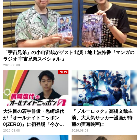
「宇宙兄弟」の小山宙哉がゲスト出演！地上波特番『マンガの
ラジオ 宇宙兄弟スペシャル 』
2026.08.09
NEW
大注目の若手俳優・黒崎煌代
『ブルーロック』高橋文哉主
が『オールナイトニッポン
演、大人気サッカー漫画が待
0(ZERO)』に初登場「今から
望の実写映画に
とてもワクワクしておりま
2026.08.08
2026.08.08
す！」