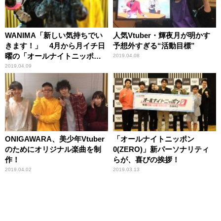
WANIMA「新しい気持ちでい
人気Vtuber・輝夜月が明かす
きます！」 4月から月イチ日
予想外すぎる“活動目標”
曜の「オールナイトニッポ
2019.04.08
ン」として再始動
2019.04.09
ONIGAWARA、美少年Vtuber
「オールナイトニッポン
のためにオリジナル楽曲を制
0(ZERO)」新パーソナリティ
作！
らが、喜びの挨拶！
2019.04.02
2019.03.13