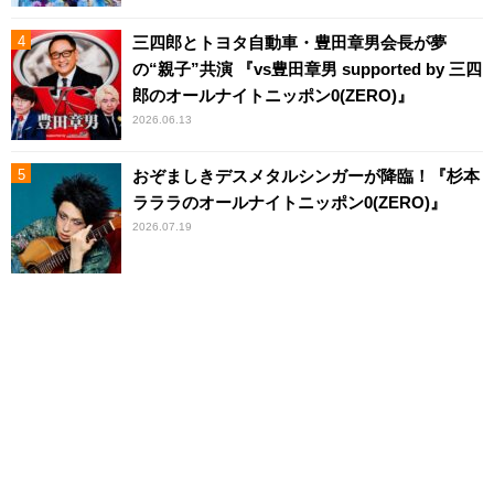
三四郎とトヨタ自動車・豊田章男会長が夢
の“親子”共演 『vs豊田章男 supported by 三四
郎のオールナイトニッポン0(ZERO)』
2026.06.13
おぞましきデスメタルシンガーが降臨！『杉本
ラララのオールナイトニッポン0(ZERO)』
2026.07.19