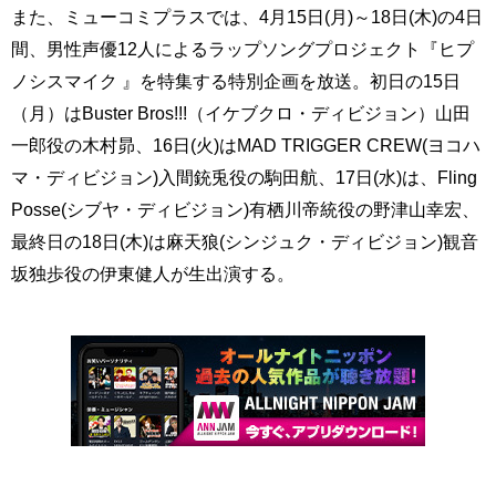
また、ミューコミプラスでは、4月15日(月)～18日(木)の4日
間、男性声優12人によるラップソングプロジェクト『‪ヒプ
ノシスマイク 』を特集する特別企画を放送。初日の15日
（月）はBuster Bros!!!（イケブクロ・ディビジョン）山田
一郎役の木村昴、16日(火)はMAD TRIGGER CREW(ヨコハ
マ・ディビジョン)入間銃兎役の駒田航、17日(水)は、Fling
Posse(シブヤ・ディビジョン)有栖川帝統役の野津山幸宏、
最終日の18日(木)は麻天狼(シンジュク・ディビジョン)観音
坂独歩役の伊東健人が生出演する。‬