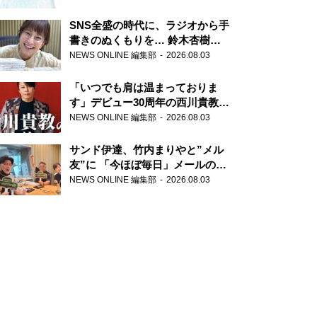
SNS全盛の時代に、ラジオから手
書きのぬくもりを… 鈴木杏樹の
直筆はがきが届く！
NEWS ONLINE 編集部
2026.08.03
『MUSIC10』こちら有楽町駅前
郵便局
「いつでも肩は温まっておりま
す」デビュー30周年の西川貴教が
『オールナイトニッポン』に登
NEWS ONLINE 編集部
2026.08.03
場！
サンド伊達、竹内まりやと”メル
友”に 「今ほぼ毎日」メールのや
り取り明かす
NEWS ONLINE 編集部
2026.08.03