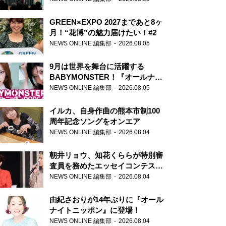
GREEN×EXPO 2027まであと8ヶ
月！“花博”の魅力届けたい！#2
NEWS ONLINE 編集部
2026.08.05
9月は世界を舞台に活躍する
BABYMONSTER！『オールナイ
トニッポンPODCAST』月替わり
NEWS ONLINE 編集部
2026.08.05
パーソナリティ
イルカ、自身作曲の熊本市制100
周年記念ソングをオンエア
NEWS ONLINE 編集部
2026.08.04
朝井リョウ、知花くららが特別審
査員を務めたエッセイコンテスト
の特別番組「#いまあなたに伝え
NEWS ONLINE 編集部
2026.08.04
たいこと」
由紀さおりが14年ぶりに『オール
ナイトニッポン』に登場！
NEWS ONLINE 編集部
2026.08.04