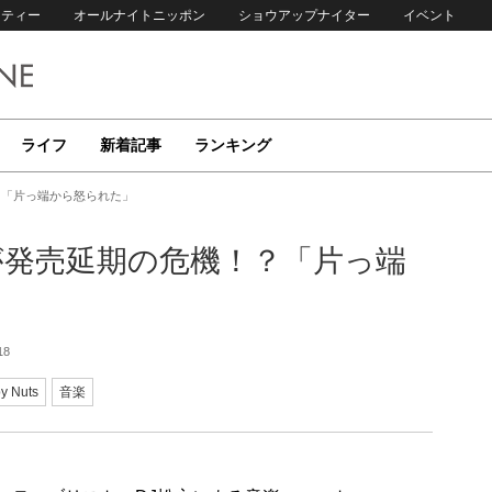
リティー
オールナイトニッポン
ショウアップナイター
イベント
ライフ
新着記事
ランキング
！？「片っ端から怒られた」
バムが発売延期の危機！？「片っ端
18
y Nuts
音楽