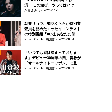
演！ この遊び、やってはいけま
せん。
八雲 ふみね
2026.07.25
朝井リョウ、知花くららが特別審
査員を務めたエッセイコンテスト
の特別番組「#いまあなたに伝え
たいこと」
NEWS ONLINE 編集部
2026.08.04
N
「いつでも肩は温まっておりま
す」デビュー30周年の西川貴教が
『オールナイトニッポン』に登
場！
NEWS ONLINE 編集部
2026.08.03
N