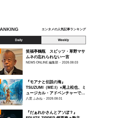
ANKING
エンタメの人気記事ランキング
Daily
Weekly
笑福亭鶴瓶 スピッツ・草野マサ
ムネの忘れられない一言
NEWS ONLINE 編集部
2026.08.03
N
『モアナと伝説の海』
TSUZUMI（ME:I）×尾上松也、ミ
ュージカル・アドベンチャーで美
声を響かせる
八雲 ふみね
2026.08.01
『だぁれかさんとアソぼ？』
FRUITS ZIPPER 鎮西寿々歌主