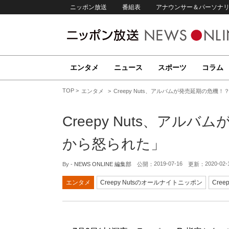
ニッポン放送
番組表
アナウンサー＆パーソナ
エンタメ
ニュース
スポーツ
コラム
TOP
エンタメ
Creepy Nuts、アルバムが発売延期の危機
Creepy Nuts、アル
から怒られた」
2019-07-16
2020-02-
By -
NEWS ONLINE 編集部
公開：
更新：
エンタメ
Creepy Nutsのオールナイトニッポン
Creep