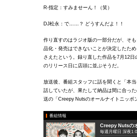
R-指定：すみませーん！（笑）
DJ松永：で……？ どうすんだよ！！
作り直すのはラジオ版の一部分だが、そも
品化・発売はできないことが決定したため
さえたという。録り直した作品を7月12日
のリリース日に店頭に並ぶそうだ。
放送後、番組スタッフに話を聞くと「本当
話していたが、果たして納品は間に合ったの
送の「Creepy Nutsのオールナイトニ
番組情報
Creepy Nu
毎週月曜日 深夜1:00