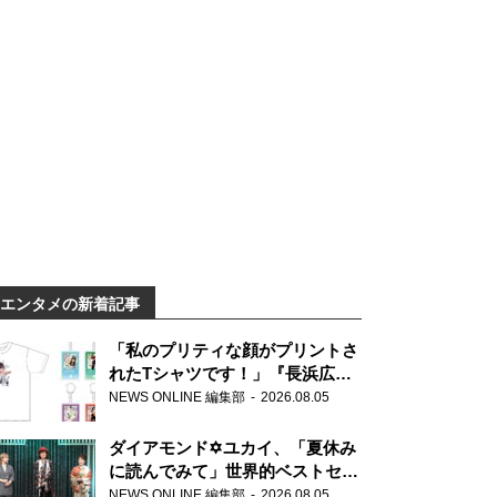
エンタメの新着記事
「私のプリティな顔がプリントさ
れたTシャツです！」『長浜広奈
天下無双』初の番組グッズ発売
NEWS ONLINE 編集部
2026.08.05
ダイアモンド✡ユカイ、「夏休み
に読んでみて」世界的ベストセラ
ー『アナスタシア』を紹介
NEWS ONLINE 編集部
2026.08.05