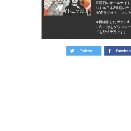
月曜日のオールナイトニッ
バトル日本3連覇のラッパ
HOPラジオ！ フロ
★再編集したポッドキャ
～Spotifyをダウ
ドを配信予定です）