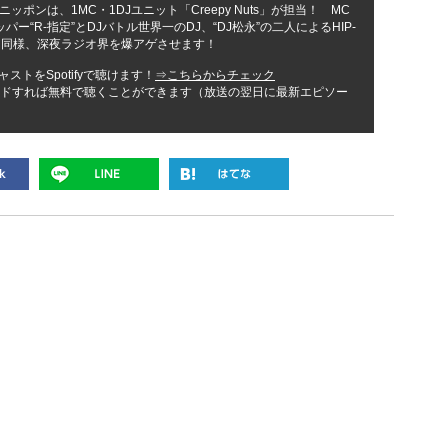
ポンは、1MC・1DJユニット「Creepy Nuts」が担当！ MC
ー“R-指定”とDJバトル世界一のDJ、“DJ松永”の二人によるHIP-
ア同様、深夜ラジオ界を爆アゲさせます！
ストをSpotifyで聴けます！
⇒こちらからチェック
ンロードすれば無料で聴くことができます（放送の翌日に最新エピソー