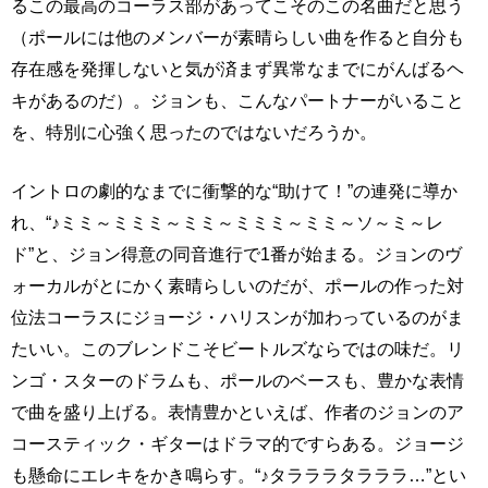
るこの最高のコーラス部があってこそのこの名曲だと思う
（ポールには他のメンバーが素晴らしい曲を作ると自分も
存在感を発揮しないと気が済まず異常なまでにがんばるヘ
キがあるのだ）。ジョンも、こんなパートナーがいること
を、特別に心強く思ったのではないだろうか。
イントロの劇的なまでに衝撃的な“助けて！”の連発に導か
れ、“♪ミミ～ミミミ～ミミ～ミミミ～ミミ～ソ～ミ～レ
ド”と、ジョン得意の同音進行で1番が始まる。ジョンのヴ
ォーカルがとにかく素晴らしいのだが、ポールの作った対
位法コーラスにジョージ・ハリスンが加わっているのがま
たいい。このブレンドこそビートルズならではの味だ。リ
ンゴ・スターのドラムも、ポールのベースも、豊かな表情
で曲を盛り上げる。表情豊かといえば、作者のジョンのア
コースティック・ギターはドラマ的ですらある。ジョージ
も懸命にエレキをかき鳴らす。“♪タラララタラララ…”とい