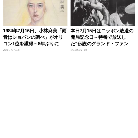
1984年7月16日、小林麻美「雨
本日7月15日はニッポン放送の
音はショパンの調べ」がオリ
開局記念日～特番で放送し
コン1位を獲得～8年ぶりにリ
た“伝説のグランド・ファン
リースされたシングル曲
ク・レイルロード後楽園球場
2019.07.16
2019.07.15
ライブ”の真相