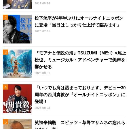
2017.08.14
松下洸平が4年半ぶりにオールナイトニッポン
に登場「当日はしっかり仕上げて臨みます」
2026.07.31
『モアナと伝説の海』TSUZUMI（ME:I）×尾上
松也、ミュージカル・アドベンチャーで美声を
響かせる
2026.08.01
「いつでも肩は温まっております」デビュー30
周年の西川貴教が『オールナイトニッポン』に
登場！
2026.08.03
笑福亭鶴瓶 スピッツ・草野マサムネの忘れら