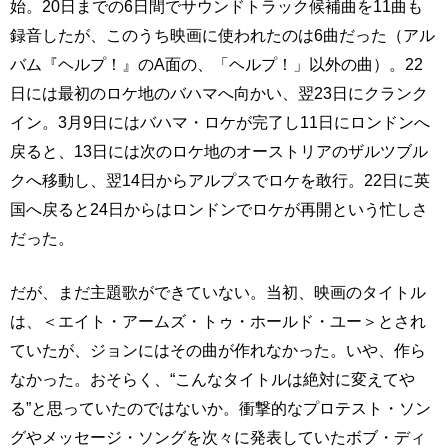
始。20日までの6日間でサウンドトラック候補曲を11曲も
録音したが、このうち映画に使われたのは6曲だった（アル
バム『ヘルプ！』のA面の、「ヘルプ！」以外の曲）。22
日には最初のロケ地のバハマへ向かい、翌23日にクランク
イン。3月9日にはバハマ・ロケが完了し11日にロンドンへ
戻ると、13日には次のロケ地のオーストリアのザルツブル
クへ移動し、翌14日からアルプスでロケを敢行。22日に英
国へ戻ると24日からはロンドンでロケが再開という忙しさ
だった。
だが、まだ主題歌ができていない。当初、映画のタイトル
は、＜エイト・アームズ・トゥ・ホールド・ユー＞とされ
ていたが、ジョンにはその曲が作れなかった。いや、作ら
なかった。おそらく、“こんなタイトルは絶対に変えてや
る”と思っていたのではないか。衝撃的なプロテスト・ソン
グやメッセージ・ソングを次々に発表していたボブ・ディ