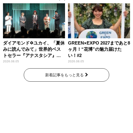
ダイアモンド✡ユカイ、「夏休
GREEN×EXPO 2027まであと8
みに読んでみて」世界的ベス
ヶ月！“花博”の魅力届けた
トセラー『アナスタシア』を
い！#2
紹介
2026.08.05
2026.08.05
新着記事をもっと見る