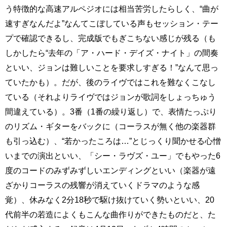
う特徴的な高速アルペジオには相当苦労したらしく、“曲が
速すぎなんだよ”なんてこぼしている声もセッション・テー
プで確認できるし、完成版でもぎこちない感じが残る（も
しかしたら“去年の「ア・ハード・デイズ・ナイト」の間奏
といい、ジョンは難しいことを要求しすぎる！”なんて思っ
ていたかも）。だが、後のライヴではこれを難なくこなし
ている（それよりライヴではジョンが歌詞をしょっちゅう
間違えている）。3番（1番の繰り返し）で、表情たっぷり
のリズム・ギターをバックに（コーラスが無く他の楽器群
も引っ込む）、“若かったころは…”とじっくり聞かせる心憎
いまでの演出といい、「シー・ラヴズ・ユー」でもやった6
度のコードのみずみずしいエンディングといい（楽器が遠
ざかりコーラスの残響が消えていくドラマのような感
覚）、休みなく2分18秒で駆け抜けていく勢いといい、20
代前半の若造によくもこんな曲作りができたものだと、た