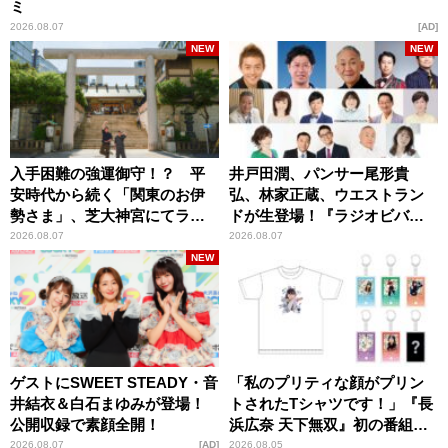
ミ
2026.08.07
AD
NEW
NEW
入手困難の強運御守！？ 平
井戸田潤、パンサー尾形貴
安時代から続く「関東のお伊
弘、林家正蔵、ウエストラン
勢さま」、芝大神宮にてラン
ドが生登場！『ラジオビバリ
パンプスが合格祈願！
ー昼ズ』
2026.08.07
2026.08.07
NEW
ゲストにSWEET STEADY・音
「私のプリティな顔がプリン
井結衣＆白石まゆみが登場！
トされたTシャツです！」『長
公開収録で素顔全開！
浜広奈 天下無双』初の番組グ
ッズ発売
2026.08.07
AD
2026.08.05