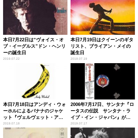
本日7月22日は“ヴォイス・オ
本日7月19日はクイーンのギタ
ブ・イーグルス”ドン・ヘンリ
リスト、ブライアン・メイの
ーの誕生日
誕生日
2019.07.22
2019.07.19
本日7月18日はアンディ・ウォ
2006年7月17日、サンタナ『ロ
ーホルによるバナナのジャケ
ータスの伝説 サンタナ・ラ
ット『ヴェルヴェット・アン
イブ・イン・ジャパン』がギ
ダーグラウンド・アンド・ニ
ネスブックに認定
2019.07.18
2019.07.17
コ』で知られる女性歌手ニコ
の命日