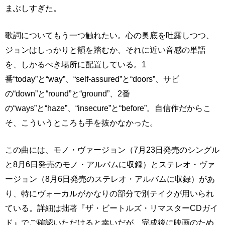
まぶしすぎた。
歌詞についてもう一つ触れたい。心の奥底を吐露しつつ、
ジョンはしっかりと韻を踏むか、それに近い音感の単語
を、しかるべき場所に配置している。1
番“today”と“way”、“self-assured”と“doors”、サビ
の“down”と“round”と“ground”、2番
の“ways”と“haze”、“insecure”と“before”。自信作だからこ
そ、こういうところも手を抜かなかった。
この曲には、モノ・ヴァージョン（7月23日発売のシングル
と8月6日発売のモノ・アルバムに収録）とステレオ・ヴァ
ージョン（8月6日発売のステレオ・アルバムに収録）があ
り、特にヴォーカルがかなりの部分で別テイクが用いられ
ている。詳細は拙著『ザ・ビートルズ・リマスターCDガイ
ド』でご確認いただけると幸いだが、完成後に映画のため