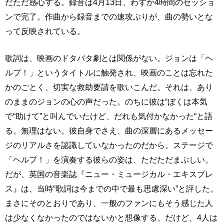
だただ感心する。録音は4月13日、わずか4時間のセッショ
ンで完了。作曲から録音までの速攻ぶりが、曲の勢いとな
って反映されている。
歌詞は、映画のドタバタ劇とは関係がない。ジョンは「ヘ
ルプ！」というタイトルに触発され、映画のことは忘れた
かのごとく、切実な救助要請を歌いこんだ。それは、あり
のままのジョンの心の声だった。のちに彼は“ぼくは本気
で“助けて”と叫んでいたけど、だれも気付かなかった“と語
る。無理はない。彼自身でさえ、曲の深層にあるメッセー
ジのリアルさを認識していなかったのだから。ステージで
「ヘルプ！」を演奏する彼らの姿は、ただただまぶしい。
だが、英国の音楽誌『ニュー・ミュージカル・エキスプレ
ス』は、当時“歌詞は今までの中で最も思慮深い”と評した。
まさにそのとおりであり、一般のファンにもそう感じた人
は少なくなかったのではないかと想像する。だけど、4人は