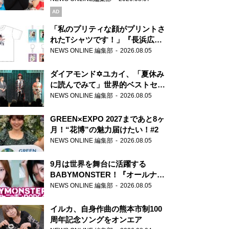
AD
「私のプリティな顔がプリントさ
れたTシャツです！」『長浜広奈
天下無双』初の番組グッズ発売
NEWS ONLINE 編集部
2026.08.05
ダイアモンド✡ユカイ、「夏休み
に読んでみて」世界的ベストセラ
ー『アナスタシア』を紹介
NEWS ONLINE 編集部
2026.08.05
GREEN×EXPO 2027まであと8ヶ
月！“花博”の魅力届けたい！#2
NEWS ONLINE 編集部
2026.08.05
9月は世界を舞台に活躍する
BABYMONSTER！『オールナイ
トニッポンPODCAST』月替わり
NEWS ONLINE 編集部
2026.08.05
パーソナリティ
イルカ、自身作曲の熊本市制100
周年記念ソングをオンエア