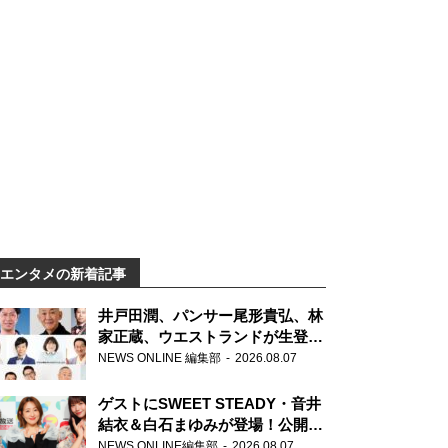
エンタメの新着記事
井戸田潤、パンサー尾形貴弘、林
家正蔵、ウエストランドが生登
場！『ラジオビバリー昼ズ』
NEWS ONLINE 編集部
2026.08.07
ゲストにSWEET STEADY・音井
結衣＆白石まゆみが登場！公開収
録で素顔全開！
NEWS ONLINE編集部
2026.08.07