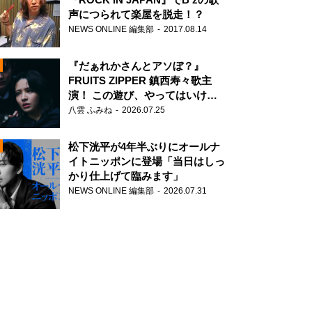
声につられて楽屋を脱走！？
NEWS ONLINE 編集部
2017.08.14
『だぁれかさんとアソぼ？』
FRUITS ZIPPER 鎮西寿々歌主
演！ この遊び、やってはいけま
せん。
八雲 ふみね
2026.07.25
N
松下洸平が4年半ぶりにオールナ
イトニッポンに登場「当日はしっ
かり仕上げて臨みます」
NEWS ONLINE 編集部
2026.07.31
N