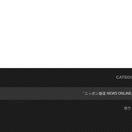
CATEG
「ニッポン放送 NEWS ONLIN
当ウ