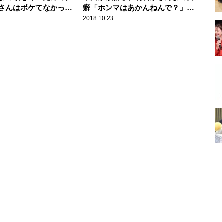
さんはボケてなかっ
癖「ホンマはあかんねんで？」の
誕生秘話
2018.10.23