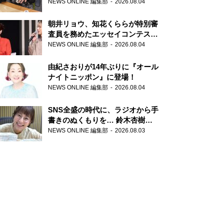
NEWS ONLINE 編集部
2026.08.04
朝井リョウ、知花くららが特別審
査員を務めたエッセイコンテスト
の特別番組「#いまあなたに伝え
NEWS ONLINE 編集部
2026.08.04
たいこと」
由紀さおりが14年ぶりに『オール
ナイトニッポン』に登場！
NEWS ONLINE 編集部
2026.08.04
SNS全盛の時代に、ラジオから手
書きのぬくもりを… 鈴木杏樹の
直筆はがきが届く！
NEWS ONLINE 編集部
2026.08.03
『MUSIC10』こちら有楽町駅前
郵便局