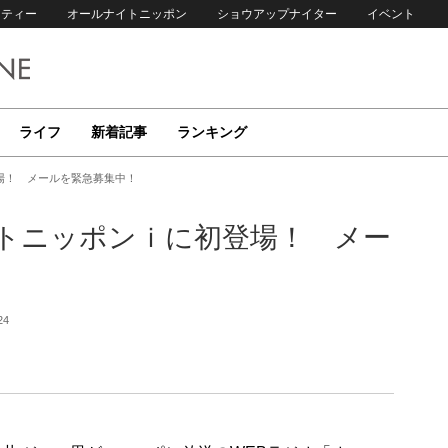
リティー
オールナイトニッポン
ショウアップナイター
イベント
ライフ
新着記事
ランキング
場！ メールを緊急募集中！
トニッポンｉに初登場！ メー
24