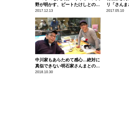
野が明かす、ビートたけしとの秘
リ「さんま
話
た・・・」
2017.12.13
2017.05.10
中川家もあらためて感心…絶対に
真似できない明石家さんまとのロ
ケ
2018.10.30