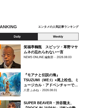
ANKING
エンタメの人気記事ランキング
Daily
Weekly
笑福亭鶴瓶 スピッツ・草野マサ
ムネの忘れられない一言
NEWS ONLINE 編集部
2026.08.03
N
『モアナと伝説の海』
TSUZUMI（ME:I）×尾上松也、ミ
ュージカル・アドベンチャーで美
声を響かせる
八雲 ふみね
2026.08.01
SUPER BEAVER・渋谷龍太、
『ROCK IN JAPAN』でB’zの歌