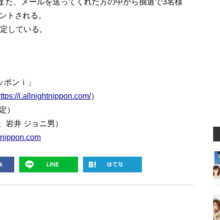
。また、メールを送ってくれた方の中から抽選で3名様
ントされる。
予定している。
ッポンｉ」
ttps://i.allnightnippon.com/
）
予定）
、岩井 ジョニ男）
tnippon.com