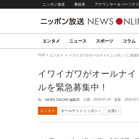
ニッポン放送
番組表
アナウンサー＆パーソナ
エンタメ
ニュース
スポーツ
コラム
TOP
エンタメ
イワイガワがオールナイトニッポンｉに初登
イワイガワがオールナイ
ルを緊急募集中！
2019-07-24
2019-07-
By -
NEWS ONLINE 編集部
公開：
更新：
エンタメ
オールナイトニッポンｉ
お笑い