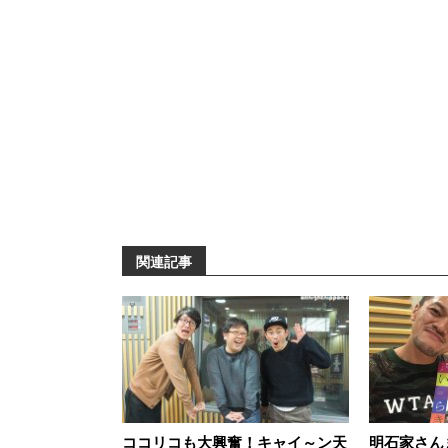
関連記事
ココリコも大興奮！キャイ～ン天
明石家さん