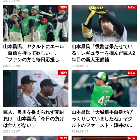
2026.08.08
NEW
NEW
山本昌氏、ヤクルトにエール
山本昌氏「役割は果たせてい
「自信を持って欲しい」、
る」レギュラーを掴んだ巨人2
「ファンの方も毎日応援して
年目の新人王候補
くれています」
2026.08.08
2026.08.07
NEW
NEW
巨人、奥川を捉えられず完封
山本昌氏「大城選手自身がび
負け 山本昌氏「今日の負け
っくりしていましたね」ヤク
は仕方がない」
ルトのファースト・澤井の判
断を評価
2026.08.07
2026.08.07
NEW
NEW