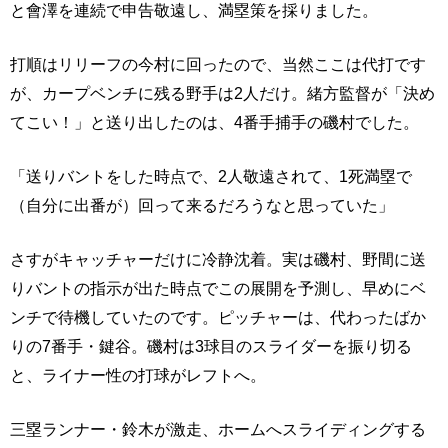
と會澤を連続で申告敬遠し、満塁策を採りました。
打順はリリーフの今村に回ったので、当然ここは代打です
が、カープベンチに残る野手は2人だけ。緒方監督が「決め
てこい！」と送り出したのは、4番手捕手の磯村でした。
「送りバントをした時点で、2人敬遠されて、1死満塁で
（自分に出番が）回って来るだろうなと思っていた」
さすがキャッチャーだけに冷静沈着。実は磯村、野間に送
りバントの指示が出た時点でこの展開を予測し、早めにベ
ンチで待機していたのです。ピッチャーは、代わったばか
りの7番手・鍵谷。磯村は3球目のスライダーを振り切る
と、ライナー性の打球がレフトへ。
三塁ランナー・鈴木が激走、ホームへスライディングする