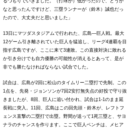
るつもりでいきました。（打球が）低かったので、どうか
なと思ったんですけど、三塁ランナーが（鈴木）誠也だっ
たので、大丈夫だと思いました」
13日にマツダスタジアムで行われた、広島—巨人戦。最大
12ゲーム引き離されていた巨人を猛追し、リーグ4連覇を目
指す広島ですが、ここに来て3連敗。この直接対決に敗れる
か引き分けでも自力優勝の可能性が消えるとあって、是が
非でも勝たなければならない試合でした。
試合は、広島が2回に松山のタイムリー二塁打で先制。この
1点を、先発・ジョンソンが7回2安打無失点の好投で守り抜
きましたが、8回、巨人に追い付かれ、試合は1-1のまま延
長戦に突入。11回、広島はこの回先頭・鈴木が、レフトフ
ェンス直撃の二塁打で出塁。野間が送って1死三塁と、サヨ
ナラのチャンスを作ります。ここで巨人ベンチは、メヒア