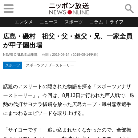
エンタメ
ニュース
スポーツ
コラム
ライフ
広島・磯村 祖父・父・叔父・兄、一家全員
が甲子園出場
NEWS ONLINE 編集部
公開：
2019-08-14
（
2019-08-14
更新）
スポーツ
スポーツアナザーストーリー
話題のアスリートの隠された物語を探る「スポーツアナザ
ーストーリー」。今回は、8月13日に行われた巨人戦で、殊
勲の代打サヨナラ犠飛を放った広島カープ・磯村嘉孝選手
にまつわるエピソードを取り上げる。
「サイコーです！ 追い込まれたくなかったので、全部振