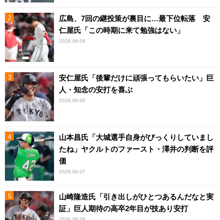
広島、7回の継投策が裏目に…最下位転落 安
仁屋氏「この時期に来て勉強はない」
2026.08.06
安仁屋氏「後輩だけに頑張ってもらいたい」巨
人・知念の安打を喜ぶ
2026.08.06
山本昌氏「大城選手自身がびっくりしていまし
たね」ヤクルトのファースト・澤井の判断を評
価
2026.08.07
山崎隆造氏「引き出しがひとつあるんだなと実
証」巨人期待の高卒2年目が技あり安打
2026.08.06