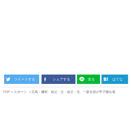
ツイートする
シェアする
送る
はてな
TOP
スポーツ
広島・磯村 祖父・父・叔父・兄、一家全員が甲子園出場