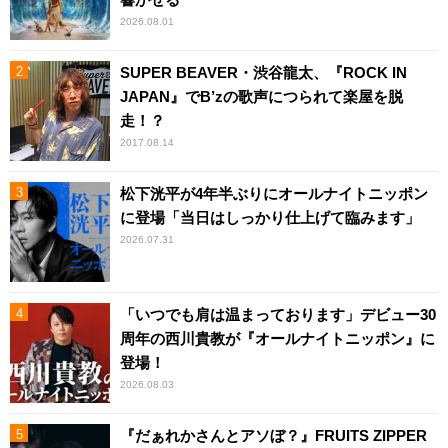
2026.08.01
SUPER BEAVER・渋谷龍太、『ROCK IN
JAPAN』でB’zの歌声につられて楽屋を脱
走！？
2017.08.14
松下洸平が4年半ぶりにオールナイトニッポン
に登場「当日はしっかり仕上げて臨みます」
2026.07.31
「いつでも肩は温まっております」デビュー30
周年の西川貴教が『オールナイトニッポン』に
登場！
2026.08.03
『だぁれかさんとアソぼ？』FRUITS ZIPPER