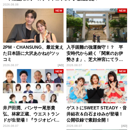
2026.08.08
NEW
NEW
2PM・CHANSUNG、最近覚え
入手困難の強運御守！？ 平
た日本語に大沢あかねがツッ
安時代から続く「関東のお伊
コミ
勢さま」、芝大神宮にてラン
パンプスが合格祈願！
2026.08.07
AD
2026.08.07
NEW
NEW
井戸田潤、パンサー尾形貴
ゲストにSWEET STEADY・音
弘、林家正蔵、ウエストラン
井結衣＆白石まゆみが登場！
ドが生登場！『ラジオビバリ
公開収録で素顔全開！
ー昼ズ』
2026.08.07
2026.08.07
AD