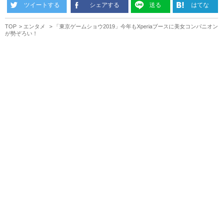
ツイートする
シェアする
送る
はてな
TOP
エンタメ
「東京ゲームショウ2019」今年もXperiaブースに美女コンパニオン
が勢ぞろい！