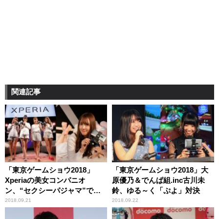
関連記事
「東京ゲームショウ2018」
「東京ゲームショウ2018」大
Xperiaの美女コンパニオ
原優乃＆でんぱ組.inc古川未
ン、“セクシーパジャマ”で大
鈴、ゆる～く「ぷよ」対決
サービス
2018.09.21
2018.09.22