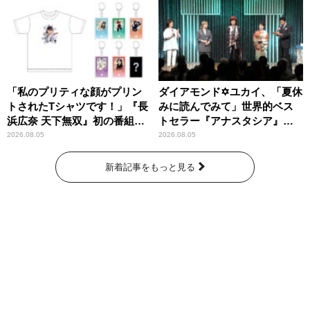
「私のプリティな顔がプリン
ダイアモンド✡ユカイ、「夏休
トされたTシャツです！」『長
みに読んでみて」世界的ベス
浜広奈 天下無双』初の番組グ
トセラー『アナスタシア』を
ッズ発売
紹介
2026.08.05
2026.08.05
新着記事をもっと見る