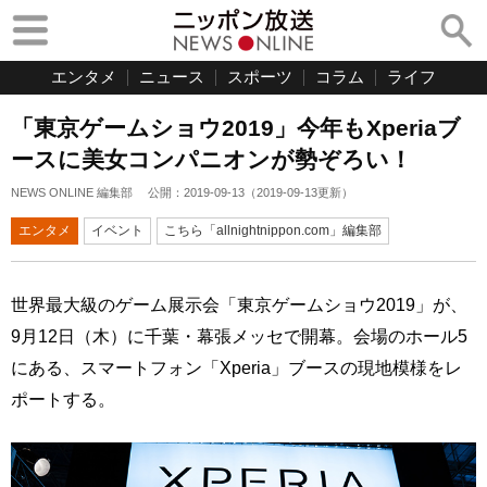
エンタメ
ニュース
スポーツ
コラム
ライフ
「東京ゲームショウ2019」今年もXperiaブ
ースに美女コンパニオンが勢ぞろい！
NEWS ONLINE 編集部
公開：
2019-09-13
（
2019-09-13
更新）
エンタメ
イベント
こちら「allnightnippon.com」編集部
世界最大級のゲーム展示会「東京ゲームショウ2019」が、
9月12日（木）に千葉・幕張メッセで開幕。会場のホール5
にある、スマートフォン「Xperia」ブースの現地模様をレ
ポートする。