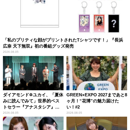
「私のプリティな顔がプリントされたTシャツです！」『長浜
広奈 天下無双』初の番組グッズ発売
2026.08.05
ダイアモンド✡ユカイ、「夏休
GREEN×EXPO 2027まであと8
みに読んでみて」世界的ベス
ヶ月！“花博”の魅力届けた
トセラー『アナスタシア』を
い！#2
紹介
2026.08.05
2026.08.05