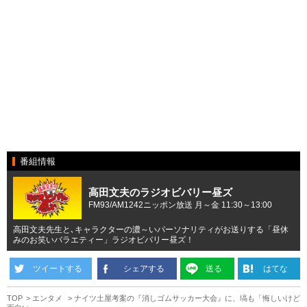
番組情報
高田文夫のラジオビバリー昼ズ
FM93/AM1242ニッポン放送 月～金 11:30～13:00
高田文夫先生と､キャラクターの濃～いパーソナリティがお送りする「昼休
みのお笑いバラエティー」ラジオビバリー昼ズ！
ツイートする
シェアする
送る
はてな
TOP
エンタメ
ナイツ土屋考案の『消しゴムサッカー大会』に、塙も「悔しいけど