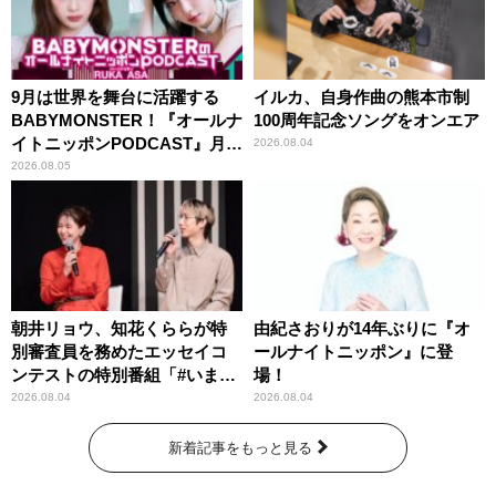
9月は世界を舞台に活躍する
イルカ、自身作曲の熊本市制
BABYMONSTER！『オールナ
100周年記念ソングをオンエア
イトニッポンPODCAST』月替
2026.08.04
わりパーソナリティ
2026.08.05
朝井リョウ、知花くららが特
由紀さおりが14年ぶりに『オ
別審査員を務めたエッセイコ
ールナイトニッポン』に登
ンテストの特別番組「#いまあ
場！
なたに伝えたいこと」
2026.08.04
2026.08.04
新着記事をもっと見る