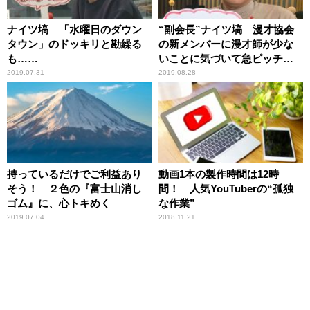
ナイツ塙 「水曜日のダウン
“副会長”ナイツ塙 漫才協会
タウン」のドッキリと勘繰る
の新メンバーに漫才師が少な
も……
いことに気づいて急ピッチ勧
誘
2019.07.31
2019.08.28
持っているだけでご利益あり
動画1本の製作時間は12時
そう！ ２色の『富士山消し
間！ 人気YouTuberの“孤独
ゴム』に、心トキめく
な作業”
2019.07.04
2018.11.21