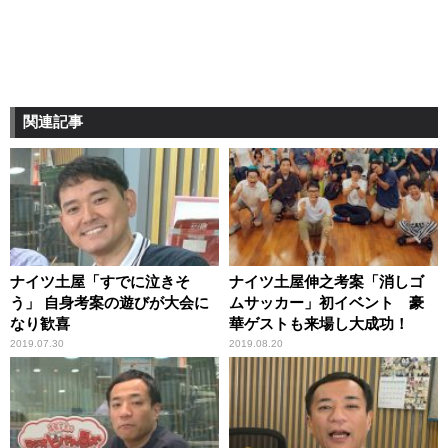
関連記事
ナイツ土屋「すでに泣きそ
ナイツ土屋伸之考案「消しゴ
う」 自身考案の遊びが大会に
ムサッカー」初イベント 豪
なり歓喜
華ゲストも来場し大成功！
2019.07.30
2019.08.20