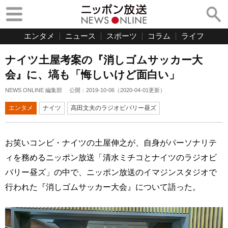
エンタメ
ニュース
スポーツ
コラム
ライフ
ナイツ土屋考案の『消しゴムサッカー大
会』に、塙も「悔しいけど面白い」
NEWS ONLINE 編集部
公開：
2019-10-06
（
2020-04-01
更新）
エンタメ
ナイツ
高田文夫のラジオビバリー昼ズ
お笑いコンビ・ナイツの土屋伸之が、自身がパーソナリテ
ィを務めるニッポン放送「清水ミチコとナイツのラジオビ
バリー昼ズ」の中で、ニッポン放送のイマジンスタジオで
行われた『消しゴムサッカー大会』について語った。