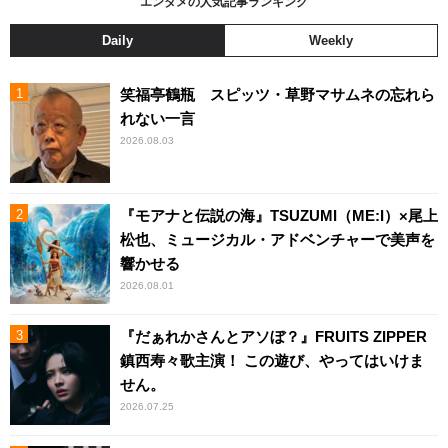
エンタメの人気記事ランキング
Daily
Weekly
笑福亭鶴瓶 スピッツ・草野マサムネの忘れら
れない一言
2026.08.03
『モアナと伝説の海』TSUZUMI（ME:I）×尾上
松也、ミュージカル・アドベンチャーで美声を
響かせる
2026.08.01
『だぁれかさんとアソぼ？』FRUITS ZIPPER
鎮西寿々歌主演！ この遊び、やってはいけま
せん。
2026.07.25