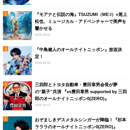
『モアナと伝説の海』TSUZUMI（ME:I）×尾上
松也、ミュージカル・アドベンチャーで美声を
響かせる
2026.08.01
『中島健人のオールナイトニッポン』放送決
定！
2026.08.08
三四郎とトヨタ自動車・豊田章男会長が夢
の“親子”共演 『vs豊田章男 supported by 三四
郎のオールナイトニッポン0(ZERO)』
2026.06.13
おぞましきデスメタルシンガーが降臨！『杉本
ラララのオールナイトニッポン0(ZERO)』