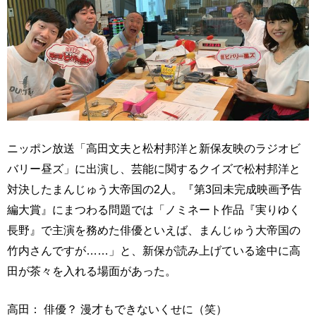
ニッポン放送「高田文夫と松村邦洋と新保友映のラジオビ
バリー昼ズ」に出演し、芸能に関するクイズで松村邦洋と
対決したまんじゅう大帝国の2人。『第3回未完成映画予告
編大賞』にまつわる問題では「ノミネート作品『実りゆく
長野』で主演を務めた俳優といえば、まんじゅう大帝国の
竹内さんですが……」と、新保が読み上げている途中に高
田が茶々を入れる場面があった。
高田： 俳優？ 漫才もできないくせに（笑）