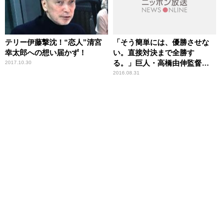
テリー伊藤撃沈！“恋人”清宮
「そう簡単には、優勝させな
幸太郎への想い届かず！
い。直接対決まで全勝す
る。」巨人・高橋由伸監督
2017.10.30
（41歳） スポーツ人間模様
2016.08.31