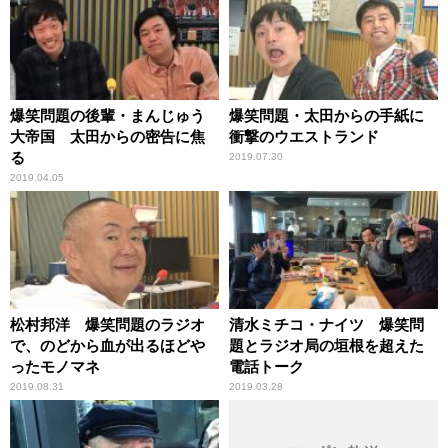
爆笑問題の後輩・まんじゅう
爆笑問題・太田からの手紙に
大帝国 太田からの密告に焦
衝撃のウエストランド
る
2019.07.30
2019.04.05
松村邦洋 爆笑問題のラジオ
清水ミチコ・ナイツ 爆笑問
で、のどから血が出るほどや
題とラジオ局の垣根を超えた
ったモノマネ
電話トーク
2019.08.31
2019.03.28