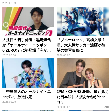
2026.08.09
大注目の若手俳優・黒崎煌代
『ブルーロック』高橋文哉主
が『オールナイトニッポン
演、大人気サッカー漫画が待
0(ZERO)』に初登場「今から
望の実写映画に
とてもワクワクしておりま
2026.08.08
2026.08.08
す！」
『中島健人のオールナイトニ
2PM・CHANSUNG、最近覚え
ッポン』放送決定！
た日本語に大沢あかねがツッ
コミ
2026.08.08
2026.08.07
AD