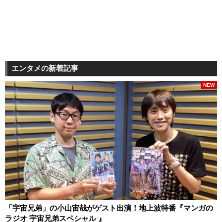
エンタメの新着記事
NEW
「宇宙兄弟」の小山宙哉がゲスト出演！地上波特番『マンガの
ラジオ 宇宙兄弟スペシャル 』