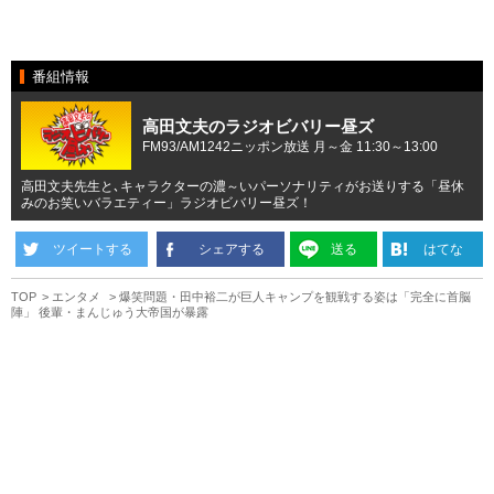
番組情報
高田文夫のラジオビバリー昼ズ
FM93/AM1242ニッポン放送 月～金 11:30～13:00
高田文夫先生と､キャラクターの濃～いパーソナリティがお送りする「昼休
みのお笑いバラエティー」ラジオビバリー昼ズ！
ツイートする
シェアする
送る
はてな
TOP
エンタメ
爆笑問題・田中裕二が巨人キャンプを観戦する姿は「完全に首脳
陣」 後輩・まんじゅう大帝国が暴露