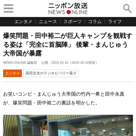
エンタメ
ニュース
スポーツ
コラム
ライフ
爆笑問題・田中裕二が巨人キャンプを観戦す
る姿は「完全に首脳陣」 後輩・まんじゅう
大帝国が暴露
NEWS ONLINE 編集部
公開：
2019-10-10
（
2019-10-10
更新）
エンタメ
高田文夫のラジオビバリー昼ズ
お笑いコンビ・まんじゅう大帝国の竹内一希と田中永真
が、爆笑問題・田中裕二の裏話を明かした。