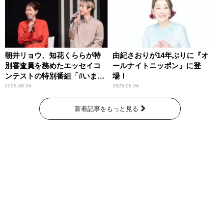
朝井リョウ、知花くららが特
由紀さおりが14年ぶりに『オ
別審査員を務めたエッセイコ
ールナイトニッポン』に登
ンテストの特別番組「#いまあ
場！
なたに伝えたいこと」
2026.08.04
2026.08.04
新着記事をもっと見る