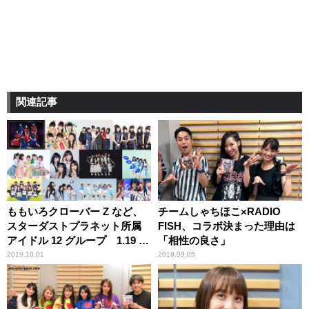
関連記事
ももいろクローバー Z など、
チームしゃちほこ×RADIO
スターダストプラネット所属
FISH、コラボ決まった理由は
アイドル 12 グループ 1.19 横
「相性の良さ」
浜アリーナに集結！～ニッポ
2019.10.01
2018.09.05
ン放送「ミューコミプラス」
番組イベント