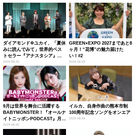
ダイアモンド✡ユカイ、「夏休
GREEN×EXPO 2027まであと8
みに読んでみて」世界的ベス
ヶ月！“花博”の魅力届けた
トセラー『アナスタシア』を
い！#2
紹介
2026.08.05
2026.08.05
9月は世界を舞台に活躍する
イルカ、自身作曲の熊本市制
BABYMONSTER！『オールナ
100周年記念ソングをオンエア
イトニッポンPODCAST』月替
2026.08.04
わりパーソナリティ
2026.08.05