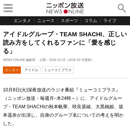
エンタメ
ニュース
スポーツ
コラム
ライフ
アイドルグループ・TEAM SHACHI、正しい
読み方をしてくれるファンに「愛を感じ
る」
NEWS ONLINE 編集部
公開：
2019-10-15
（
2019-10-15
更新）
エンタメ
アイドル
ミューコミプラス
10月8日(火)深夜放送のラジオ番組『ミューコミプラス』
（ニッポン放送・毎週月−木24時～）に、アイドルグルー
プ・TEAM SHACHIの秋本帆華、咲良菜緒、大黒柚姫、坂
本遥奈が出演し、自身のグループ名についての考えを明か
した。