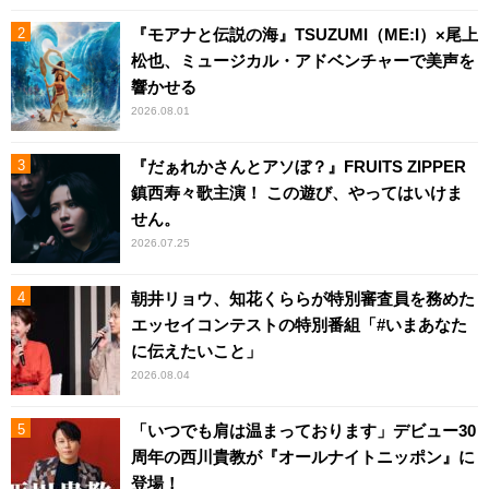
『モアナと伝説の海』TSUZUMI（ME:I）×尾上
松也、ミュージカル・アドベンチャーで美声を
響かせる
2026.08.01
『だぁれかさんとアソぼ？』FRUITS ZIPPER
鎮西寿々歌主演！ この遊び、やってはいけま
せん。
2026.07.25
朝井リョウ、知花くららが特別審査員を務めた
エッセイコンテストの特別番組「#いまあなた
に伝えたいこと」
2026.08.04
「いつでも肩は温まっております」デビュー30
周年の西川貴教が『オールナイトニッポン』に
登場！