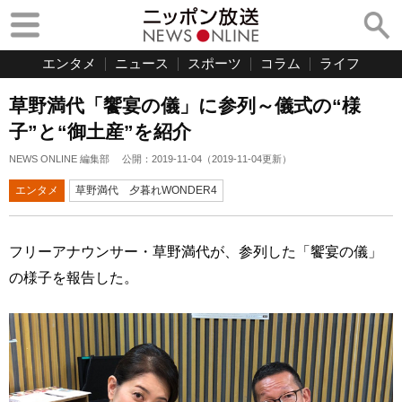
エンタメ
ニュース
スポーツ
コラム
ライフ
草野満代「饗宴の儀」に参列～儀式の“様
子”と“御土産”を紹介
NEWS ONLINE 編集部
公開：
2019-11-04
（
2019-11-04
更新）
エンタメ
草野満代 夕暮れWONDER4
フリーアナウンサー・草野満代が、参列した「饗宴の儀」
の様子を報告した。