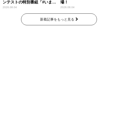
ンテストの特別番組「#いまあ
場！
なたに伝えたいこと」
2026.08.04
2026.08.04
新着記事をもっと見る