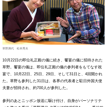
草野満代 松本秀夫
10月22日の即位礼正殿の儀に続き、饗宴の儀に招待された
草野。饗宴の儀は、即位礼正殿の儀の参列者をもてなす祝
宴で、10月22日、25日、29日、そして31日と、4回開かれ
た。草野も参列した31日は、各界の代表者と駐日外国大使
夫妻が招待され、約700人が参列した。
参列のあとニッポン放送に駆け付け、自身がパーソナリテ