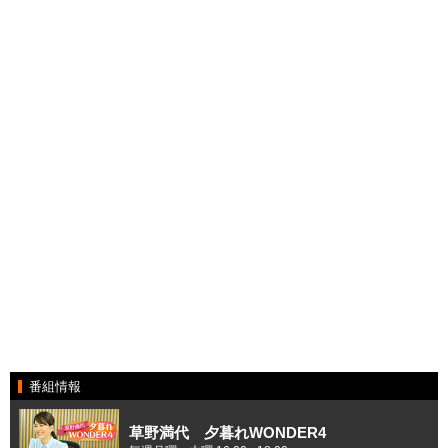
番組情報
草野満代 夕暮れWONDER4