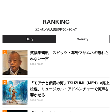
RANKING
エンタメの人気記事ランキング
Daily
Weekly
笑福亭鶴瓶 スピッツ・草野マサムネの忘れら
れない一言
2026.08.03
『モアナと伝説の海』TSUZUMI（ME:I）×尾上
松也、ミュージカル・アドベンチャーで美声を
響かせる
2026.08.01