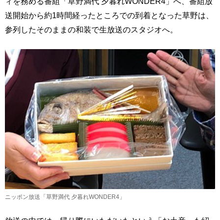
ィを務める番組「草野満代 夕暮れWONDER4」へ、番組放
送開始から約1時間経ったところでの到着となった草野は、
参列したそのままの和装で生放送のスタジオへ。
ニッポン放送「草野満代 夕暮れWONDER4」