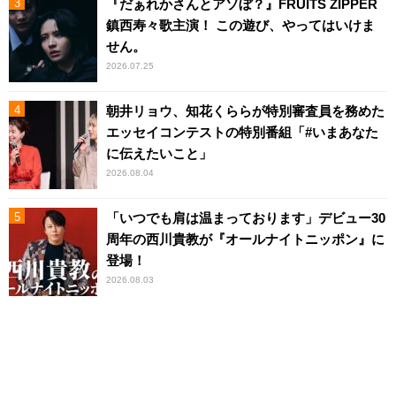
『だぁれかさんとアソぼ？』FRUITS ZIPPER
鎮西寿々歌主演！ この遊び、やってはいけま
せん。
2026.07.25
朝井リョウ、知花くららが特別審査員を務めた
エッセイコンテストの特別番組「#いまあなた
に伝えたいこと」
2026.08.04
「いつでも肩は温まっております」デビュー30
周年の西川貴教が『オールナイトニッポン』に
登場！
2026.08.03