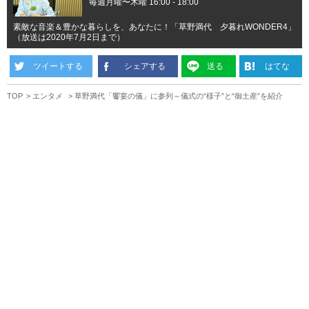
毎週月曜〜木曜 16:00 - 18:00
素敵な音楽＆豊かな暮らしを、あなたに！「草野満代 夕暮れWONDER4」
（放送は2020年7月2日まで）
ツイートする
シェアする
送る
はてな
TOP
エンタメ
草野満代「饗宴の儀」に参列～儀式の“様子”と“御土産”を紹介