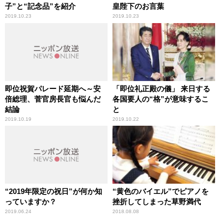
子”と“記念品”を紹介
皇陛下のお言葉
2019.10.23
2019.10.23
即位祝賀パレード延期へ～安
「即位礼正殿の儀」 来日する
倍総理、菅官房長官も悩んだ
各国要人の“格”が意味するこ
結論
と
2019.10.19
2019.10.22
“2019年限定の祝日”が何か知
“黄色のバイエル”でピアノを
っていますか？
挫折してしまった草野満代
2019.06.24
2018.08.08