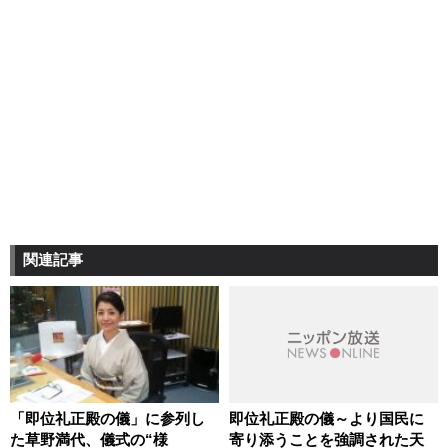
関連記事
「即位礼正殿の儀」に参列し
即位礼正殿の儀～より国民に
た草野満代、儀式の“様
寄り添うことを強調された天