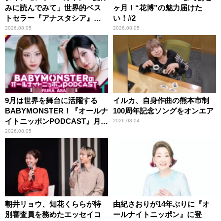
みに読んでみて」世界的ベス
ヶ月！“花博”の魅力届けた
トセラー『アナスタシア』を
い！#2
紹介
2026.08.05
2026.08.05
9月は世界を舞台に活躍する
イルカ、自身作曲の熊本市制
BABYMONSTER！『オールナ
100周年記念ソングをオンエア
イトニッポンPODCAST』月替
2026.08.04
わりパーソナリティ
2026.08.05
朝井リョウ、知花くららが特
由紀さおりが14年ぶりに『オ
別審査員を務めたエッセイコ
ールナイトニッポン』に登