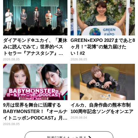
ダイアモンド✡ユカイ、「夏休
GREEN×EXPO 2027まであと8
みに読んでみて」世界的ベス
ヶ月！“花博”の魅力届けた
トセラー『アナスタシア』を
い！#2
紹介
2026.08.05
2026.08.05
9月は世界を舞台に活躍する
イルカ、自身作曲の熊本市制
BABYMONSTER！『オールナ
100周年記念ソングをオンエア
イトニッポンPODCAST』月替
2026.08.04
わりパーソナリティ
2026.08.05