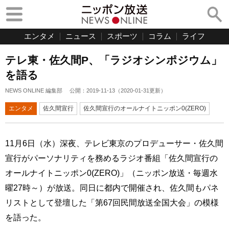
エンタメ
ニュース
スポーツ
コラム
ライフ
テレ東・佐久間P、「ラジオシンポジウム」
を語る
NEWS ONLINE 編集部
公開：
2019-11-13
（
2020-01-31
更新）
エンタメ
佐久間宣行
佐久間宣行のオールナイトニッポン0(ZERO)
11月6日（水）深夜、テレビ東京のプロデューサー・佐久間
宣行がパーソナリティを務めるラジオ番組「佐久間宣行の
オールナイトニッポン0(ZERO)」（ニッポン放送・毎週水
曜27時～）が放送。同日に都内で開催され、佐久間もパネ
リストとして登壇した「第67回民間放送全国大会」の模様
を語った。