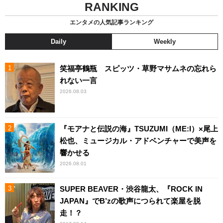
RANKING
エンタメの人気記事ランキング
Daily
Weekly
笑福亭鶴瓶 スピッツ・草野マサムネの忘れら
れない一言
2026.08.03
『モアナと伝説の海』TSUZUMI（ME:I）×尾上
松也、ミュージカル・アドベンチャーで美声を
響かせる
2026.08.01
SUPER BEAVER・渋谷龍太、『ROCK IN
JAPAN』でB’zの歌声につられて楽屋を脱
走！？