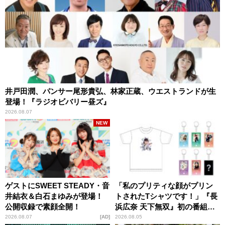
井戸田潤、パンサー尾形貴弘、林家正蔵、ウエストランドが生
登場！『ラジオビバリー昼ズ』
2026.08.07
NEW
ゲストにSWEET STEADY・音
「私のプリティな顔がプリン
井結衣＆白石まゆみが登場！
トされたTシャツです！」『長
公開収録で素顔全開！
浜広奈 天下無双』初の番組グ
ッズ発売
2026.08.07
AD
2026.08.05