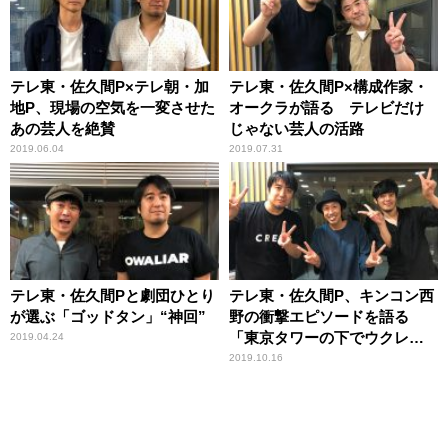
テレ東・佐久間P×テレ朝・加
テレ東・佐久間P×構成作家・
地P、現場の空気を一変させた
オークラが語る テレビだけ
あの芸人を絶賛
じゃない芸人の活路
2019.06.04
2019.07.31
テレ東・佐久間Pと劇団ひとり
テレ東・佐久間P、キンコン西
が選ぶ「ゴッドタン」“神回”
野の衝撃エピソードを語る
「東京タワーの下でウクレ
2019.04.24
レ」
2019.10.16