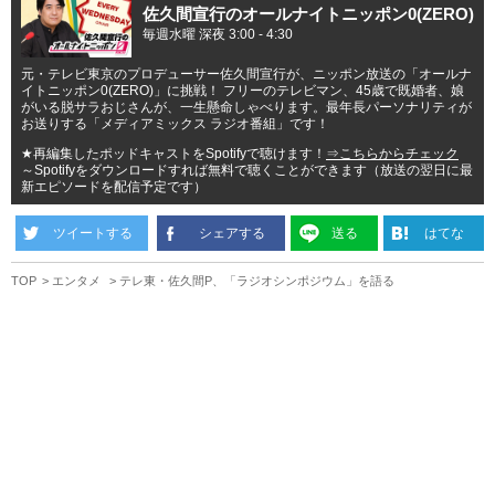
佐久間宣行のオールナイトニッポン0(ZERO)
毎週水曜 深夜 3:00 - 4:30
元・テレビ東京のプロデューサー佐久間宣行が、ニッポン放送の「オールナ
イトニッポン0(ZERO)」に挑戦！ フリーのテレビマン、45歳で既婚者、娘
がいる脱サラおじさんが、一生懸命しゃべります。最年長パーソナリティが
お送りする「メディアミックス ラジオ番組」です！
★再編集したポッドキャストをSpotifyで聴けます！
⇒こちらからチェック
～Spotifyをダウンロードすれば無料で聴くことができます（放送の翌日に最
新エピソードを配信予定です）
ツイートする
シェアする
送る
はてな
TOP
エンタメ
テレ東・佐久間P、「ラジオシンポジウム」を語る