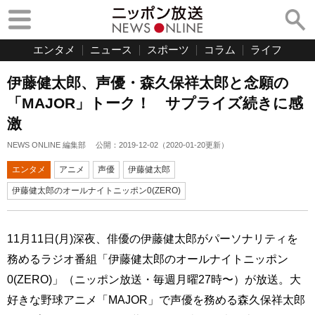
エンタメ
ニュース
スポーツ
コラム
ライフ
伊藤健太郎、声優・森久保祥太郎と念願の
「MAJOR」トーク！ サプライズ続きに感
激
NEWS ONLINE 編集部
公開：
2019-12-02
（
2020-01-20
更新）
エンタメ
アニメ
声優
伊藤健太郎
伊藤健太郎のオールナイトニッポン0(ZERO)
11月11日(月)深夜、俳優の伊藤健太郎がパーソナリティを
務めるラジオ番組「伊藤健太郎のオールナイトニッポン
0(ZERO)」（ニッポン放送・毎週月曜27時〜）が放送。大
好きな野球アニメ「MAJOR」で声優を務める森久保祥太郎