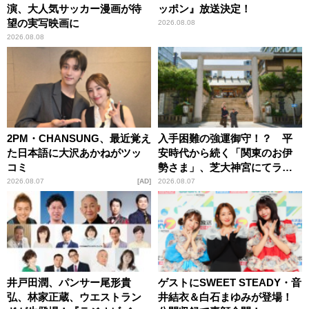
演、大人気サッカー漫画が待
ッポン』放送決定！
望の実写映画に
2026.08.08
2026.08.08
2PM・CHANSUNG、最近覚え
入手困難の強運御守！？ 平
た日本語に大沢あかねがツッ
安時代から続く「関東のお伊
コミ
勢さま」、芝大神宮にてラン
パンプスが合格祈願！
2026.08.07
AD
2026.08.07
井戸田潤、パンサー尾形貴
ゲストにSWEET STEADY・音
弘、林家正蔵、ウエストラン
井結衣＆白石まゆみが登場！