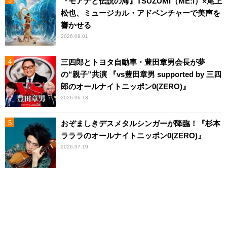
『モアナと伝説の海』TSUZUMI（ME:I）×尾上
松也、ミュージカル・アドベンチャーで美声を
響かせる
2026.08.01
三四郎とトヨタ自動車・豊田章男会長が夢
の“親子”共演 『vs豊田章男 supported by 三四
郎のオールナイトニッポン0(ZERO)』
2026.06.13
おぞましきデスメタルシンガーが降臨！『杉本
ラララのオールナイトニッポン0(ZERO)』
2026.07.19