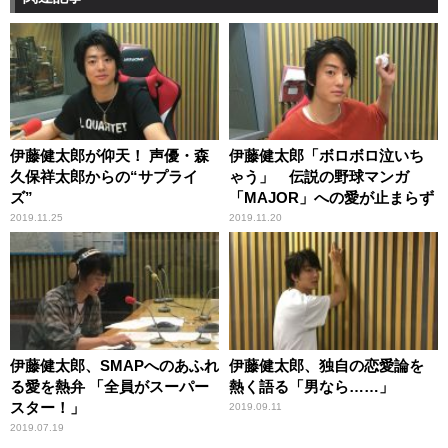
伊藤健太郎が仰天！ 声優・森
伊藤健太郎「ボロボロ泣いち
久保祥太郎からの“サプライ
ゃう」 伝説の野球マンガ
ズ”
「MAJOR」への愛が止まらず
2019.11.25
2019.11.20
伊藤健太郎、SMAPへのあふれ
伊藤健太郎、独自の恋愛論を
る愛を熱弁 「全員がスーパー
熱く語る「男なら……」
スター！」
2019.09.11
2019.07.19