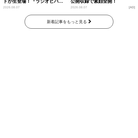
ドが生登場！『ラジオビバリ
公開収録で素顔全開！
ー昼ズ』
2026.08.07
2026.08.07
AD
新着記事をもっと見る