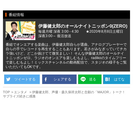
番組情報
伊藤健太郎のオールナイトニッポン0(ZERO)
毎週月曜 深夜 3:00 - 4:30 ★2020年8月8日土曜日
深夜3:00～ 復活放送
番組でオンエアする楽曲は、伊藤健太郎自らが選曲。アナログプレーヤーで
自らの手でレコードを再生することもあります。若さがみなぎっていてチカ
ラ強いけど、どこか抜けてて微笑ましい！ そんな伊藤健太郎のオールナイ
トニッポンゼロ、ラジオのオンエアを楽しむもよし、radikoのタイムフリー
で楽しむもよし！ミックスチャンネルの動画配信で、スタジオの様子をご覧
いただいてもOKです。
ツイートする
シェアする
送る
はてな
TOP
エンタメ
伊藤健太郎、声優・森久保祥太郎と念願の「MAJOR」トーク！
サプライズ続きに感激