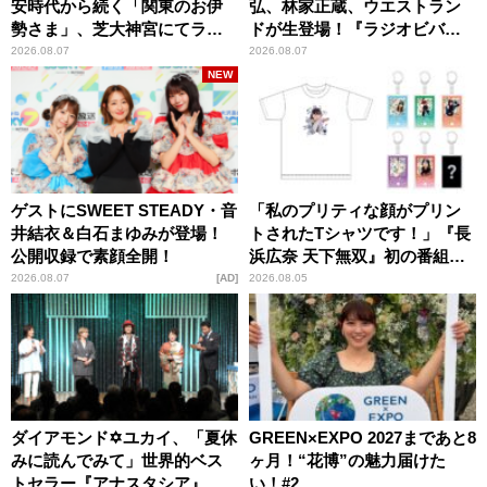
安時代から続く「関東のお伊
弘、林家正蔵、ウエストラン
勢さま」、芝大神宮にてラン
ドが生登場！『ラジオビバリ
パンプスが合格祈願！
ー昼ズ』
2026.08.07
2026.08.07
NEW
ゲストにSWEET STEADY・音
「私のプリティな顔がプリン
井結衣＆白石まゆみが登場！
トされたTシャツです！」『長
公開収録で素顔全開！
浜広奈 天下無双』初の番組グ
ッズ発売
2026.08.07
AD
2026.08.05
ダイアモンド✡ユカイ、「夏休
GREEN×EXPO 2027まであと8
みに読んでみて」世界的ベス
ヶ月！“花博”の魅力届けた
トセラー『アナスタシア』を
い！#2