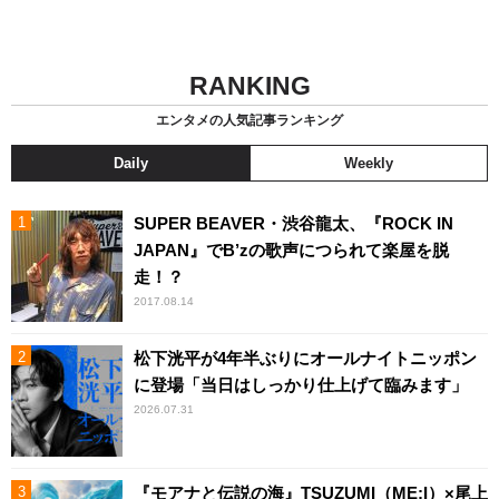
RANKING
エンタメの人気記事ランキング
Daily
Weekly
SUPER BEAVER・渋谷龍太、『ROCK IN
JAPAN』でB’zの歌声につられて楽屋を脱
走！？
2017.08.14
松下洸平が4年半ぶりにオールナイトニッポン
に登場「当日はしっかり仕上げて臨みます」
2026.07.31
『モアナと伝説の海』TSUZUMI（ME:I）×尾上