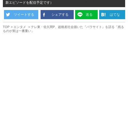
新エピソードを配信予定です）
ツイートする
シェアする
送る
はてな
TOP
エンタメ
テレ東・佐久間P、超格差社会描いた『パラサイト』を語る「残る
ものが実は一番重い」