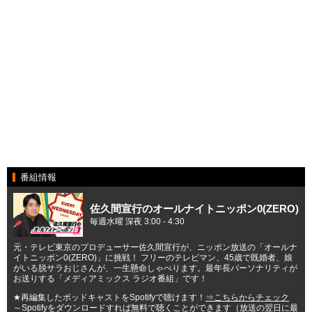
番組情報
佐久間宣行のオールナイトニッポン0(ZERO)
毎週水曜 深夜 3:00 - 4:30
元・テレビ東京のプロデューサー佐久間宣行が、ニッポン放送の「オールナ
イトニッポン0(ZERO)」に挑戦！ フリーのテレビマン、45歳で既婚者、娘
がいる脱サラおじさんが、一生懸命しゃべります。最年長パーソナリティが
お送りする「メディアミックス ラジオ番組」です！
★再編集したポッドキャストをSpotifyで聴けます！
⇒こちらからチェック
～Spotifyをダウンロードすれば無料で聴くことができます（放送の翌日に最