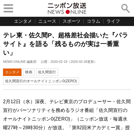
エンタメ
ニュース
スポーツ
コラム
ライフ
テレ東・佐久間P、超格差社会描いた『パラ
サイト』を語る「残るものが実は一番重
い」
NEWS ONLINE 編集部
公開：
2020-02-19
（
2020-02-26
更新）
エンタメ
映画
佐久間宣行
佐久間宣行のオールナイトニッポン0(ZERO)
2月12日（水）深夜、テレビ東京のプロデューサー・佐久間
宣行がパーソナリティを務めるラジオ番組「佐久間宣行の
オールナイトニッポン0(ZERO)」（ニッポン放送・毎週水
曜27時～28時30分）が放送。「第92回米アカデミー賞」授