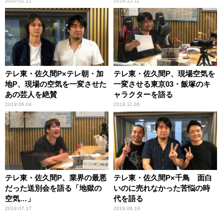
げを語る
2020.02.12
2019.12.11
テレ東・佐久間P×テレ朝・加
テレ東・佐久間P、現場空気を
地P、現場の空気を一変させた
一変させる東京03・飯塚のキ
あの芸人を絶賛
ャラクターを語る
2019.06.04
2019.11.06
テレ東・佐久間P、業界の最悪
テレ東・佐久間P×千鳥 面白
だった送別会を語る「地獄の
いのに売れなかった苦悩の時
空気…」
代を語る
2019.07.17
2019.06.19