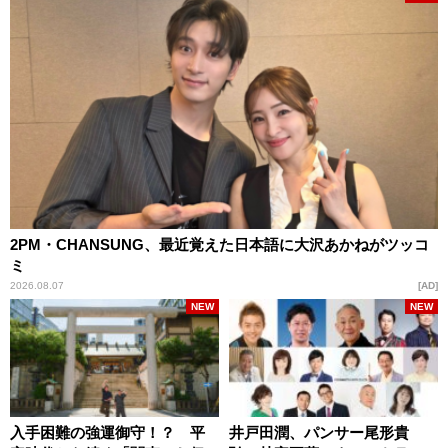
2PM・CHANSUNG、最近覚えた日本語に大沢あかねがツッコ
ミ
2026.08.07
AD
NEW
NEW
入手困難の強運御守！？ 平
井戸田潤、パンサー尾形貴