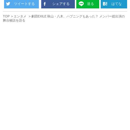
ツイートする
シェアする
送る
はてな
TOP
エンタメ
劇団EXILE 秋山・八木、ハプニングもあった？ メンバー総出演の
舞台秘話を語る