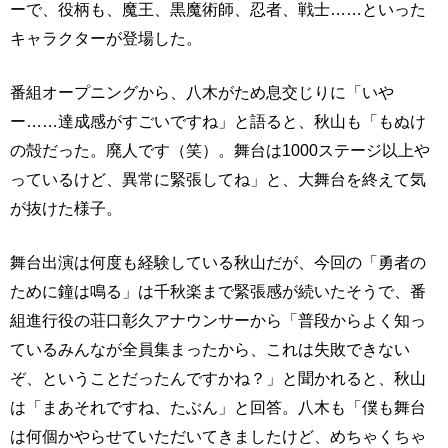
ーで、役柄も、魔王、黒魔術師、忍者、戦士……といった
キャラクターが登場した。
番組オープニングから、八木がため息交じりに「いや
ー……達成感がすごいですね」と語ると、秋山も「もぬけ
の殻だった。廃人です（笑）。舞台は1000ステージ以上や
っているけど、異常に緊張してね」と、大舞台を終えて気
が抜けた様子。
舞台出演は何度も経験している秋山だが、今回の「勇者の
ために鐘は鳴る」は千秋楽まで緊張感が続いたそうで、番
組進行役の荘口彰久アナウンサーから「普段からよく知っ
ているみんなが全員集まったから、これは失敗できない
ぞ、ということだったんですかね？」と聞かれると、秋山
は「まあそれですね、たぶん」と回答。八木も「僕も舞台
は何個かやらせていただいてきましたけど、めちゃくちゃ