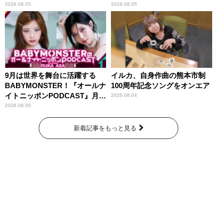
紹介
2026.08.05
2026.08.05
9月は世界を舞台に活躍する
イルカ、自身作曲の熊本市制
BABYMONSTER！『オールナ
100周年記念ソングをオンエア
イトニッポンPODCAST』月替
2026.08.04
わりパーソナリティ
2026.08.05
新着記事をもっと見る