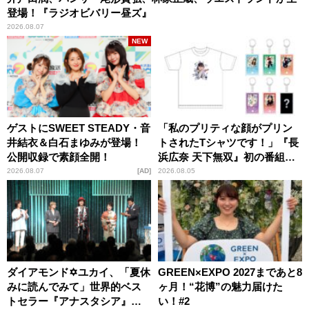
登場！『ラジオビバリー昼ズ』
2026.08.07
NEW
ゲストにSWEET STEADY・音
「私のプリティな顔がプリン
井結衣＆白石まゆみが登場！
トされたTシャツです！」『長
公開収録で素顔全開！
浜広奈 天下無双』初の番組グ
ッズ発売
2026.08.07
AD
2026.08.05
ダイアモンド✡ユカイ、「夏休
GREEN×EXPO 2027まであと8
みに読んでみて」世界的ベス
ヶ月！“花博”の魅力届けた
トセラー『アナスタシア』を
い！#2