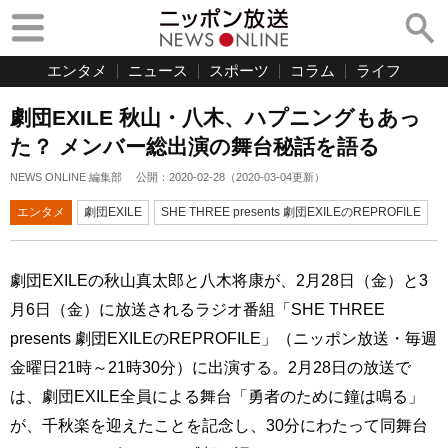
エンタメ
ニュース
スポーツ
コラム
ライフ
劇団EXILE 秋山・八木、ハプニングもあっ
た？ メンバー総出演の舞台秘話を語る
NEWS ONLINE 編集部
公開：
2020-02-28
（
2020-03-04
更新）
エンタメ
劇団EXILE
SHE THREE presents 劇団EXILEのREPROFILE
劇団EXILEの秋山真太郎と八木将康が、2月28日（金）と3
月6日（金）に放送されるラジオ番組「SHE THREE
presents 劇団EXILEのREPROFILE」（ニッポン放送・毎週
金曜日21時～21時30分）に出演する。2月28日の放送で
は、劇団EXILE全員による舞台「勇者のために鐘は鳴る」
が、千秋楽を迎えたことを記念し、30分にわたって同舞台