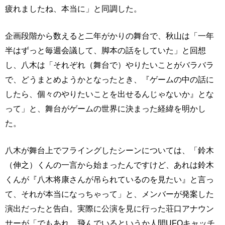
疲れましたね、本当に」と同調した。
企画段階から数えると二年がかりの舞台で、秋山は「一年
半はずっと毎週会議して、脚本の話をしていた」と回想
し、八木は「それぞれ（舞台で）やりたいことがバラバラ
で、どうまとめようかとなったとき、『ゲームの中の話に
したら、個々のやりたいことを出せるんじゃないか』とな
って」と、舞台がゲームの世界に決まった経緯を明かし
た。
八木が舞台上でフライングしたシーンについては、「鈴木
（伸之）くんの一言から始まったんですけど、あれは鈴木
くんが『八木将康さんが吊られているのを見たい』と言っ
て、それが本当になっちゃって」と、メンバーが発案した
演出だったと告白。実際に公演を見に行った荘口アナウン
サーが「でもあれ、飛んでいるというか人間UFOキャッチ