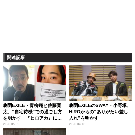
関連記事
劇団EXILE・青柳翔と佐藤寛
劇団EXILEのSWAY・小野塚、
太、“自宅待機”での過ごし方
HIROからの“ありがたい差し
を明かす「『ヒロアカ』にハ
入れ”を明かす
マっていて」
2020.05.02
2020.04.13