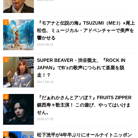
『モアナと伝説の海』TSUZUMI（ME:I）×尾上
松也、ミュージカル・アドベンチャーで美声を
響かせる
2026.08.01
SUPER BEAVER・渋谷龍太、『ROCK IN
JAPAN』でB’zの歌声につられて楽屋を脱
走！？
2017.08.14
『だぁれかさんとアソぼ？』FRUITS ZIPPER
鎮西寿々歌主演！ この遊び、やってはいけま
せん。
2026.07.25
松下洸平が4年半ぶりにオールナイトニッポン