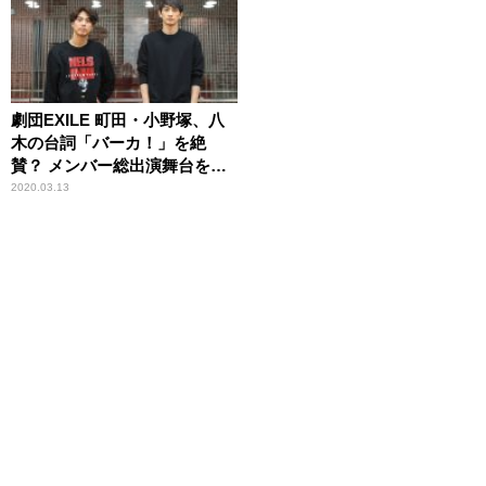
劇団EXILE 町田・小野塚、八
木の台詞「バーカ！」を絶
賛？ メンバー総出演舞台を振
り返る
2020.03.13