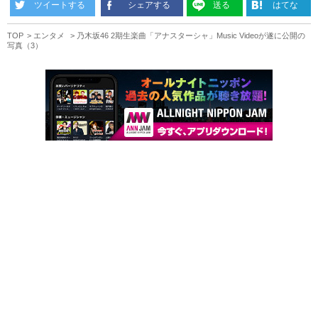
ツイートする
シェアする
送る
はてな
TOP
エンタメ
乃木坂46 2期生楽曲「アナスターシャ」Music Videoが遂に公開の
写真（3）