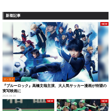
新着記事
NEW
エンタメ
『ブルーロック』高橋文哉主演、大人気サッカー漫画が待望の
実写映画に
2026.08.08
NEW
NEW