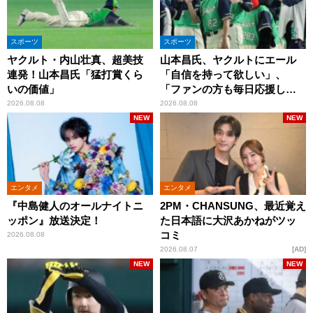
スポーツ
スポーツ
ヤクルト・内山壮真、超美技
山本昌氏、ヤクルトにエール
連発！山本昌氏「猛打賞くら
「自信を持って欲しい」、
いの価値」
「ファンの方も毎日応援して
くれています」
2026.08.08
2026.08.08
NEW
NEW
エンタメ
エンタメ
『中島健人のオールナイトニ
2PM・CHANSUNG、最近覚え
ッポン』放送決定！
た日本語に大沢あかねがツッ
コミ
2026.08.08
2026.08.07
AD
NEW
NEW