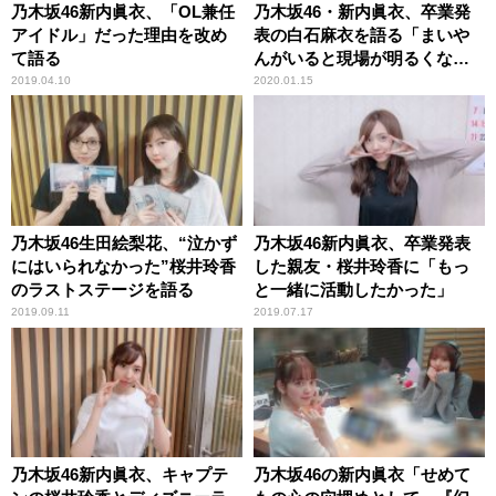
乃木坂46新内眞衣、「OL兼任
乃木坂46・新内眞衣、卒業発
アイドル」だった理由を改め
表の白石麻衣を語る「まいや
て語る
んがいると現場が明るくな
る」
2019.04.10
2020.01.15
乃木坂46生田絵梨花、“泣かず
乃木坂46新内眞衣、卒業発表
にはいられなかった”桜井玲香
した親友・桜井玲香に「もっ
のラストステージを語る
と一緒に活動したかった」
2019.09.11
2019.07.17
乃木坂46新内眞衣、キャプテ
乃木坂46の新内眞衣「せめて