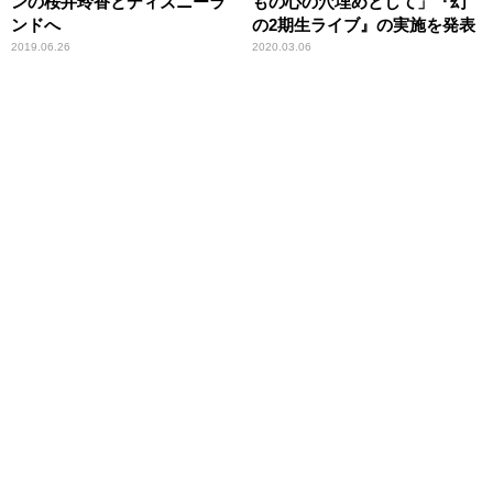
ンの桜井玲香とディズニーラ
もの心の穴埋めとして」『幻
ンドへ
の2期生ライブ』の実施を発表
2019.06.26
2020.03.06