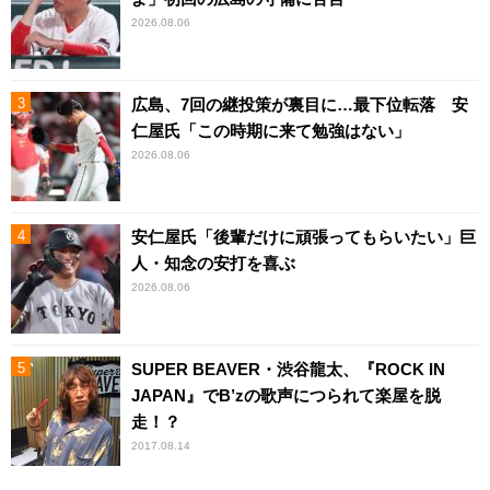
2026.08.06
広島、7回の継投策が裏目に…最下位転落 安
仁屋氏「この時期に来て勉強はない」
2026.08.06
安仁屋氏「後輩だけに頑張ってもらいたい」巨
人・知念の安打を喜ぶ
2026.08.06
SUPER BEAVER・渋谷龍太、『ROCK IN
JAPAN』でB’zの歌声につられて楽屋を脱
走！？
2017.08.14