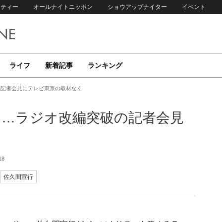
リティー
オールナイトニッポン
ショウアップナイター
イベント
ライフ
新着記事
ランキング
の記者会見にテレビ東京の取材なく
……ラジオ改編突破の記者会見
18
佐久間宣行