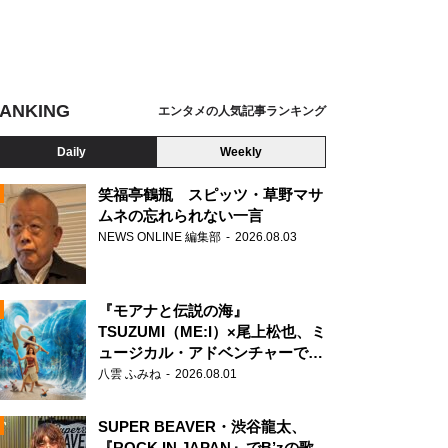
ANKING
エンタメの人気記事ランキング
Daily
Weekly
笑福亭鶴瓶 スピッツ・草野マサ
ムネの忘れられない一言
NEWS ONLINE 編集部
2026.08.03
N
『モアナと伝説の海』
TSUZUMI（ME:I）×尾上松也、ミ
ュージカル・アドベンチャーで美
声を響かせる
八雲 ふみね
2026.08.01
SUPER BEAVER・渋谷龍太、
『ROCK IN JAPAN』でB’zの歌