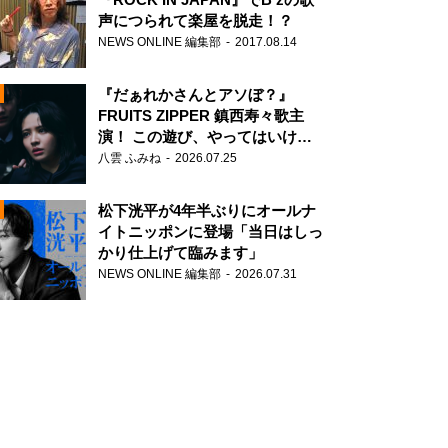
声につられて楽屋を脱走！？
NEWS ONLINE 編集部
2017.08.14
『だぁれかさんとアソぼ？』
FRUITS ZIPPER 鎮西寿々歌主
演！ この遊び、やってはいけま
せん。
八雲 ふみね
2026.07.25
N
松下洸平が4年半ぶりにオールナ
イトニッポンに登場「当日はしっ
かり仕上げて臨みます」
NEWS ONLINE 編集部
2026.07.31
N