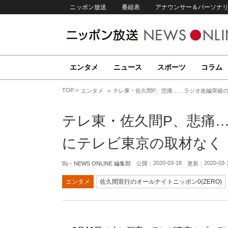
ニッポン放送
番組表
アナウンサー＆パーソナ
エンタメ
ニュース
スポーツ
コラム
TOP
エンタメ
テレ東・佐久間P、悲痛……ラジオ改編突破
テレ東・佐久間P、悲痛
にテレビ東京の取材なく
2020-03-18
2020-03-
By -
NEWS ONLINE 編集部
公開：
更新：
エンタメ
佐久間宣行のオールナイトニッポン0(ZERO)