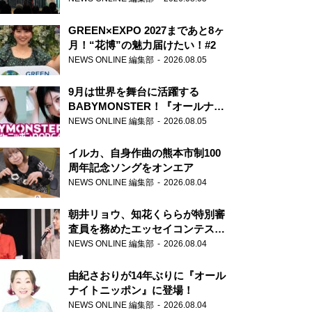
GREEN×EXPO 2027まであと8ヶ
月！“花博”の魅力届けたい！#2
NEWS ONLINE 編集部
2026.08.05
9月は世界を舞台に活躍する
BABYMONSTER！『オールナイ
トニッポンPODCAST』月替わり
NEWS ONLINE 編集部
2026.08.05
パーソナリティ
イルカ、自身作曲の熊本市制100
周年記念ソングをオンエア
NEWS ONLINE 編集部
2026.08.04
朝井リョウ、知花くららが特別審
査員を務めたエッセイコンテスト
の特別番組「#いまあなたに伝え
NEWS ONLINE 編集部
2026.08.04
たいこと」
由紀さおりが14年ぶりに『オール
ナイトニッポン』に登場！
NEWS ONLINE 編集部
2026.08.04