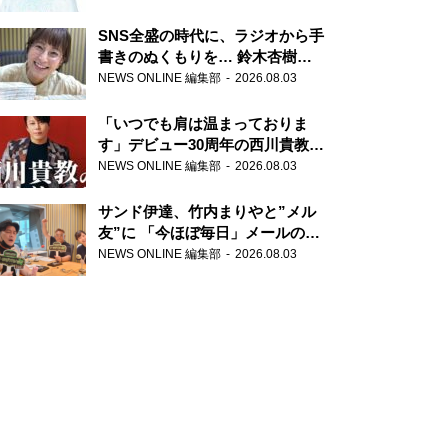
SNS全盛の時代に、ラジオから手
書きのぬくもりを… 鈴木杏樹の
直筆はがきが届く！
NEWS ONLINE 編集部
2026.08.03
『MUSIC10』こちら有楽町駅前
郵便局
「いつでも肩は温まっておりま
す」デビュー30周年の西川貴教が
『オールナイトニッポン』に登
NEWS ONLINE 編集部
2026.08.03
場！
サンド伊達、竹内まりやと”メル
友”に 「今ほぼ毎日」メールのや
り取り明かす
NEWS ONLINE 編集部
2026.08.03