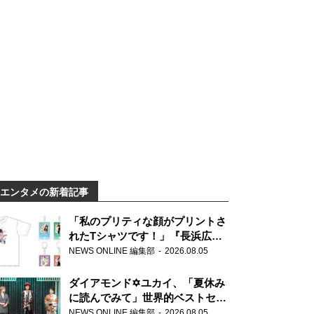
エンタメの新着記事
「私のプリティな顔がプリントさ
れたTシャツです！」『長浜広奈
天下無双』初の番組グッズ発売
NEWS ONLINE 編集部
2026.08.05
ダイアモンド✡ユカイ、「夏休み
に読んでみて」世界的ベストセラ
ー『アナスタシア』を紹介
NEWS ONLINE 編集部
2026.08.05