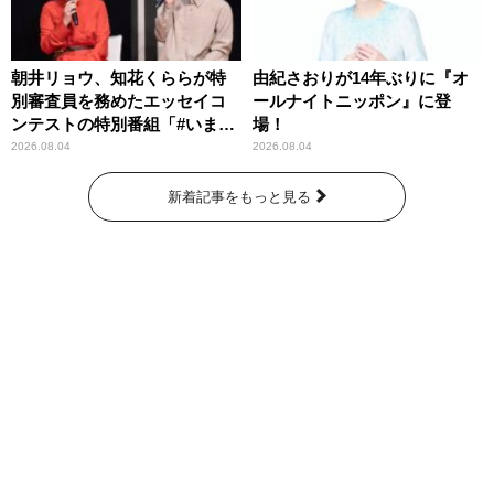
朝井リョウ、知花くららが特
由紀さおりが14年ぶりに『オ
別審査員を務めたエッセイコ
ールナイトニッポン』に登
ンテストの特別番組「#いまあ
場！
なたに伝えたいこと」
2026.08.04
2026.08.04
新着記事をもっと見る