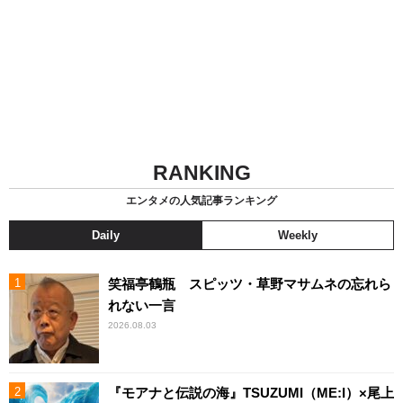
RANKING
エンタメの人気記事ランキング
Daily
Weekly
笑福亭鶴瓶 スピッツ・草野マサムネの忘れら
れない一言
2026.08.03
『モアナと伝説の海』TSUZUMI（ME:I）×尾上