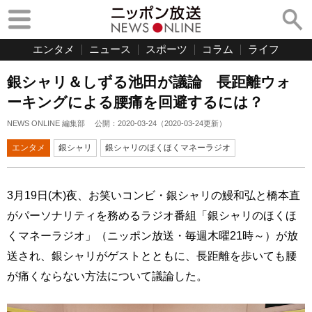
エンタメ
ニュース
スポーツ
コラム
ライフ
銀シャリ＆しずる池田が議論 長距離ウォ
ーキングによる腰痛を回避するには？
NEWS ONLINE 編集部
公開：
2020-03-24
（
2020-03-24
更新）
エンタメ
銀シャリ
銀シャリのほくほくマネーラジオ
3月19日(木)夜、お笑いコンビ・銀シャリの鰻和弘と橋本直
がパーソナリティを務めるラジオ番組「銀シャリのほくほ
くマネーラジオ」（ニッポン放送・毎週木曜21時～）が放
送され、銀シャリがゲストとともに、長距離を歩いても腰
が痛くならない方法について議論した。