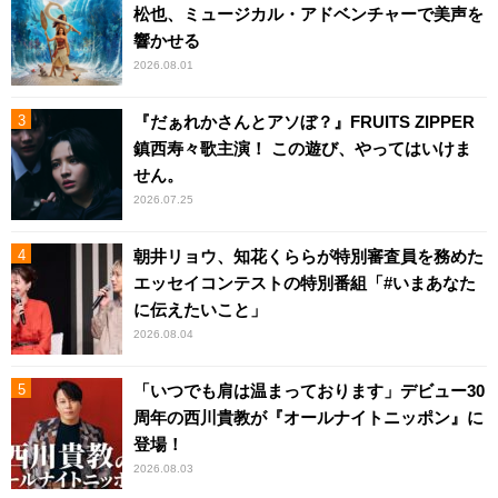
松也、ミュージカル・アドベンチャーで美声を
響かせる
2026.08.01
『だぁれかさんとアソぼ？』FRUITS ZIPPER
鎮西寿々歌主演！ この遊び、やってはいけま
せん。
2026.07.25
朝井リョウ、知花くららが特別審査員を務めた
エッセイコンテストの特別番組「#いまあなた
に伝えたいこと」
2026.08.04
「いつでも肩は温まっております」デビュー30
周年の西川貴教が『オールナイトニッポン』に
登場！
2026.08.03