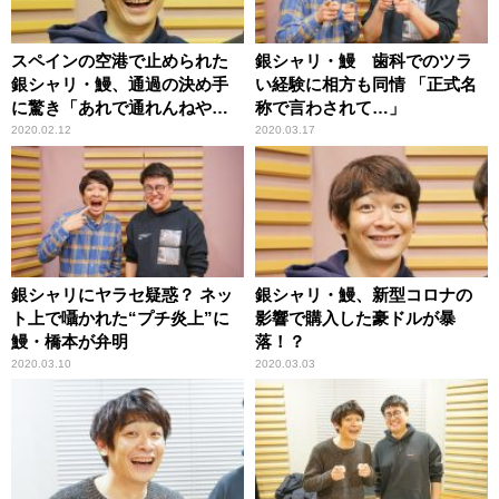
スペインの空港で止められた
銀シャリ・鰻 歯科でのツラ
銀シャリ・鰻、通過の決め手
い経験に相方も同情 「正式名
に驚き「あれで通れんねや
称で言わされて…」
(笑)」
2020.02.12
2020.03.17
銀シャリにヤラセ疑惑？ ネッ
銀シャリ・鰻、新型コロナの
ト上で囁かれた“プチ炎上”に
影響で購入した豪ドルが暴
鰻・橋本が弁明
落！？
2020.03.10
2020.03.03