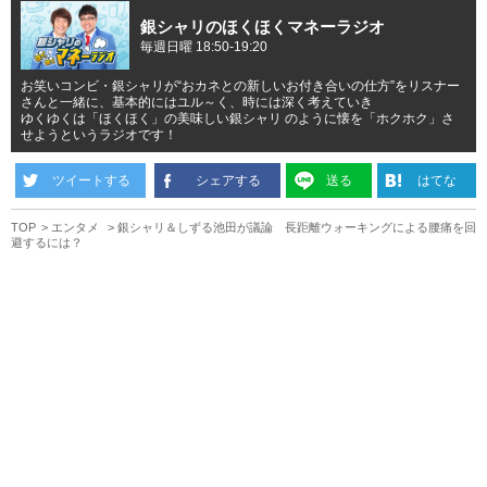
銀シャリのほくほくマネーラジオ
毎週日曜 18:50-19:20
お笑いコンビ・銀シャリが“おカネとの新しいお付き合いの仕方”をリスナー
さんと一緒に、基本的にはユル～く、時には深く考えていき
ゆくゆくは「ほくほく」の美味しい銀シャリ のように懐を「ホクホク」さ
せようというラジオです！
ツイートする
シェアする
送る
はてな
TOP
エンタメ
銀シャリ＆しずる池田が議論 長距離ウォーキングによる腰痛を回
避するには？