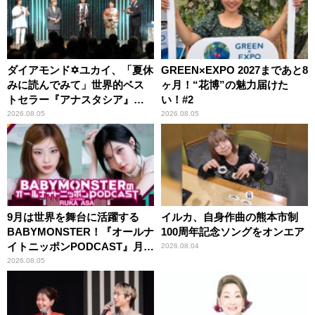
ダイアモンド✡ユカイ、「夏休
GREEN×EXPO 2027まであと8
みに読んでみて」世界的ベス
ヶ月！“花博”の魅力届けた
トセラー『アナスタシア』を
い！#2
紹介
2026.08.05
2026.08.05
9月は世界を舞台に活躍する
イルカ、自身作曲の熊本市制
BABYMONSTER！『オールナ
100周年記念ソングをオンエア
イトニッポンPODCAST』月替
2026.08.04
わりパーソナリティ
2026.08.05