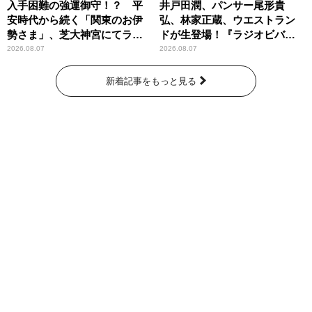
入手困難の強運御守！？ 平
井戸田潤、パンサー尾形貴
安時代から続く「関東のお伊
弘、林家正蔵、ウエストラン
勢さま」、芝大神宮にてラン
ドが生登場！『ラジオビバリ
パンプスが合格祈願！
ー昼ズ』
2026.08.07
2026.08.07
新着記事をもっと見る