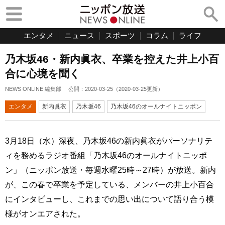
エンタメ
ニュース
スポーツ
コラム
ライフ
乃木坂46・新内眞衣、卒業を控えた井上小百
合に心境を聞く
NEWS ONLINE 編集部
公開：
2020-03-25
（
2020-03-25
更新）
エンタメ
新内眞衣
乃木坂46
乃木坂46のオールナイトニッポン
3月18日（水）深夜、乃木坂46の新内眞衣がパーソナリテ
ィを務めるラジオ番組「乃木坂46のオールナイトニッポ
ン」（ニッポン放送・毎週水曜25時～27時）が放送。新内
が、この春で卒業を予定している、メンバーの井上小百合
にインタビューし、これまでの思い出について語り合う模
様がオンエアされた。