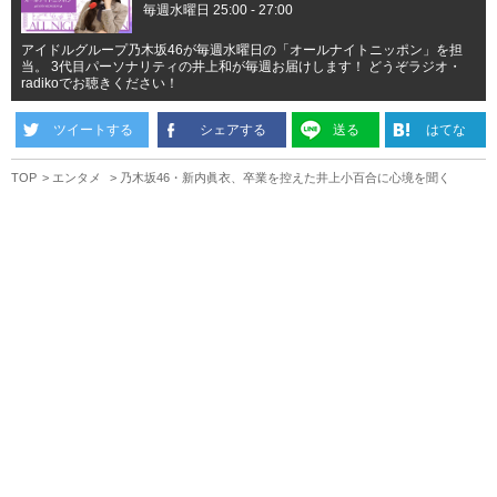
毎週水曜日 25:00 - 27:00
アイドルグループ乃木坂46が毎週水曜日の「オールナイトニッポン」を担
当。 3代目パーソナリティの井上和が毎週お届けします！ どうぞラジオ・
radikoでお聴きください！
ツイートする
シェアする
送る
はてな
TOP
エンタメ
乃木坂46・新内眞衣、卒業を控えた井上小百合に心境を聞く