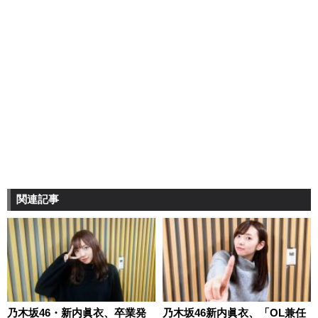
関連記事
乃木坂46・新内眞衣、卒業発
乃木坂46新内眞衣、「OL兼任