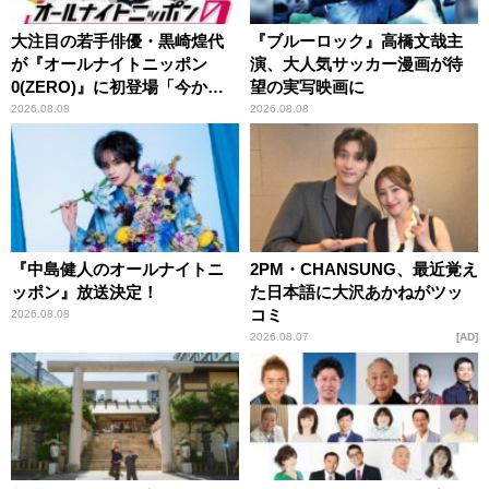
大注目の若手俳優・黒崎煌代
『ブルーロック』高橋文哉主
が『オールナイトニッポン
演、大人気サッカー漫画が待
0(ZERO)』に初登場「今から
望の実写映画に
とてもワクワクしておりま
2026.08.08
2026.08.08
す！」
『中島健人のオールナイトニ
2PM・CHANSUNG、最近覚え
ッポン』放送決定！
た日本語に大沢あかねがツッ
コミ
2026.08.08
2026.08.07
AD