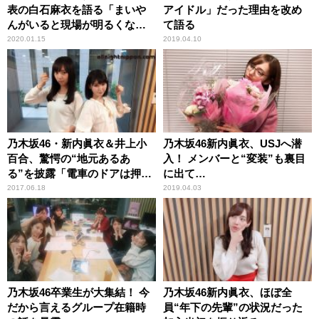
表の白石麻衣を語る「まいや
アイドル」だった理由を改め
んがいると現場が明るくな
て語る
る」
2020.01.15
2019.04.10
乃木坂46・新内眞衣＆井上小
乃木坂46新内眞衣、USJへ潜
百合、驚愕の“地元あるあ
入！ メンバーと“変装”も裏目
る”を披露「電車のドアは押し
に出て…
ボタン式？」
2017.06.18
2019.04.03
乃木坂46卒業生が大集結！ 今
乃木坂46新内眞衣、ほぼ全
だから言えるグループ在籍時
員“年下の先輩”の状況だった