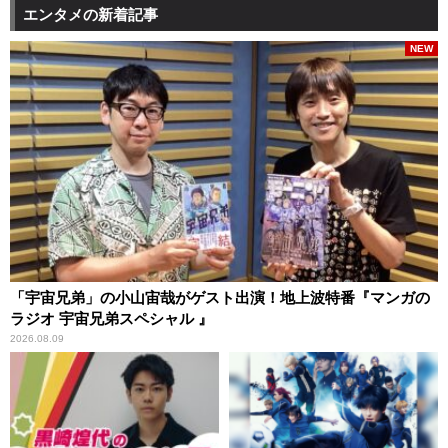
エンタメの新着記事
NEW
「宇宙兄弟」の小山宙哉がゲスト出演！地上波特番『マンガの
ラジオ 宇宙兄弟スペシャル 』
2026.08.09