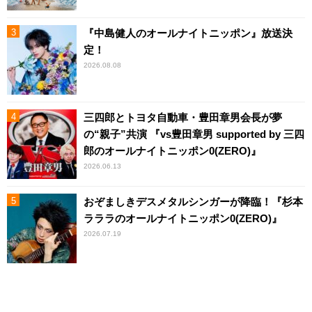
『中島健人のオールナイトニッポン』放送決
定！
2026.08.08
三四郎とトヨタ自動車・豊田章男会長が夢
の“親子”共演 『vs豊田章男 supported by 三四
郎のオールナイトニッポン0(ZERO)』
2026.06.13
おぞましきデスメタルシンガーが降臨！『杉本
ラララのオールナイトニッポン0(ZERO)』
2026.07.19