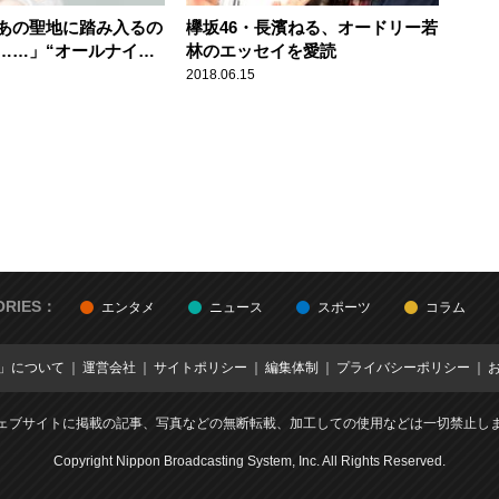
あの聖地に踏み入るの
欅坂46・長濱ねる、オードリー若
……」“オールナイト
林のエッセイを愛読
初登場！
2018.06.15
ORIES：
エンタメ
ニュース
スポーツ
コラム
E」について
運営会社
サイトポリシー
編集体制
プライバシーポリシー
ェブサイトに掲載の記事、写真などの無断転載、加工しての使用などは一切禁止し
Copyright Nippon Broadcasting System, Inc. All Rights Reserved.