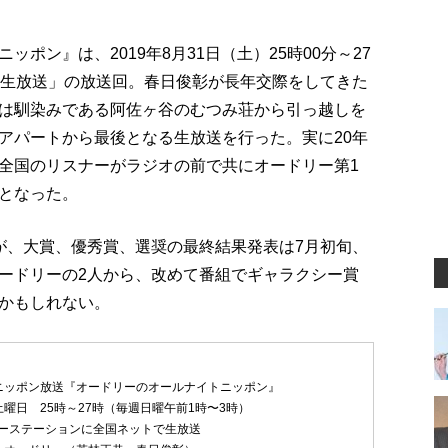
ポン』は、2019年8月31日（土）25時00分～27
の生放送」の放送回。春日俊彰が長年交際をしてきた
は馴染みである阿佐ヶ谷のむつみ荘から引っ越しを
アパートから最後となる生放送を行った。実に20年
全国のリスナーがラジオの前で共にオードリー第1
となった。
が、大賞、優秀賞、選奨の最終結果発表は7月初旬、
ードリーの2人から、改めて番組でギャラクシー賞
かもしれない。
ニッポン放送『オードリーのオールナイトニッポン』
曜日 25時～27時（毎週日曜午前1時〜3時）
ーステーションに全国ネットで生放送