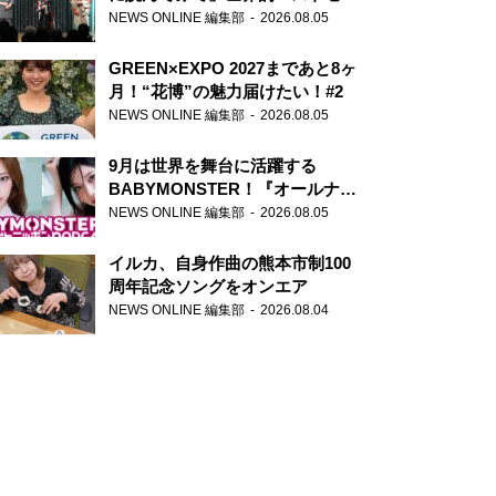
ー『アナスタシア』を紹介
NEWS ONLINE 編集部
2026.08.05
GREEN×EXPO 2027まであと8ヶ
月！“花博”の魅力届けたい！#2
NEWS ONLINE 編集部
2026.08.05
9月は世界を舞台に活躍する
BABYMONSTER！『オールナイ
トニッポンPODCAST』月替わり
NEWS ONLINE 編集部
2026.08.05
パーソナリティ
イルカ、自身作曲の熊本市制100
周年記念ソングをオンエア
NEWS ONLINE 編集部
2026.08.04