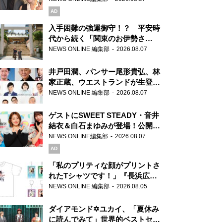
AD
入手困難の強運御守！？ 平安時
代から続く「関東のお伊勢さ
ま」、芝大神宮にてランパンプス
NEWS ONLINE 編集部
2026.08.07
が合格祈願！
井戸田潤、パンサー尾形貴弘、林
家正蔵、ウエストランドが生登
場！『ラジオビバリー昼ズ』
NEWS ONLINE 編集部
2026.08.07
ゲストにSWEET STEADY・音井
結衣＆白石まゆみが登場！公開収
録で素顔全開！
NEWS ONLINE編集部
2026.08.07
AD
「私のプリティな顔がプリントさ
れたTシャツです！」『長浜広奈
天下無双』初の番組グッズ発売
NEWS ONLINE 編集部
2026.08.05
ダイアモンド✡ユカイ、「夏休み
に読んでみて」世界的ベストセラ