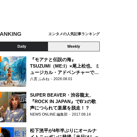
ANKING
エンタメの人気記事ランキング
Daily
Weekly
『モアナと伝説の海』
TSUZUMI（ME:I）×尾上松也、ミ
ュージカル・アドベンチャーで美
N
声を響かせる
八雲 ふみね
2026.08.01
SUPER BEAVER・渋谷龍太、
『ROCK IN JAPAN』でB’zの歌
声につられて楽屋を脱走！？
NEWS ONLINE 編集部
2017.08.14
松下洸平が4年半ぶりにオールナ
イトニッポンに登場「当日はしっ