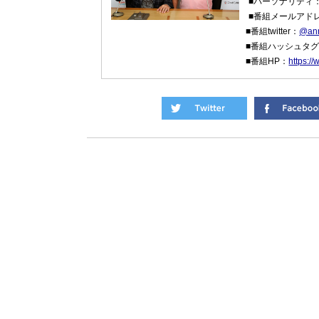
■パーソナリティ
■番組メールアド
■番組twitter：
@an
■番組ハッシュタ
■番組HP：
https:/