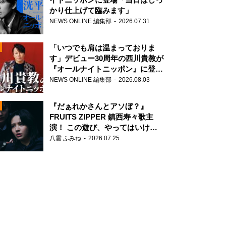
かり仕上げて臨みます」
NEWS ONLINE 編集部
2026.07.31
「いつでも肩は温まっておりま
す」デビュー30周年の西川貴教が
『オールナイトニッポン』に登
場！
NEWS ONLINE 編集部
2026.08.03
N
『だぁれかさんとアソぼ？』
FRUITS ZIPPER 鎮西寿々歌主
演！ この遊び、やってはいけま
せん。
八雲 ふみね
2026.07.25
N