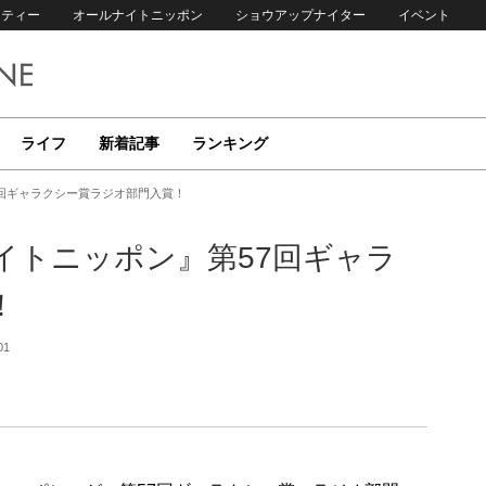
リティー
オールナイトニッポン
ショウアップナイター
イベント
ライフ
新着記事
ランキング
回ギャラクシー賞ラジオ部門入賞！
イトニッポン』第57回ギャラ
！
01