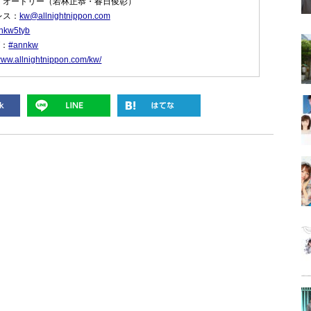
：オードリー（若林正恭・春日俊彰）
レス：
kw@allnightnippon.com
nkw5tyb
グ：
#annkw
/www.allnightnippon.com/kw/