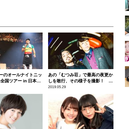
ーのオールナイトニッ
あの「むつみ荘」で最高の夜更か
年全国ツアー in 日本武
しを敢行、その様子を撮影！
2万2千人のリトルトゥ
Creepy Nuts「よふかしのうた」
2019.05.29
せる！
Music Videoフル公開