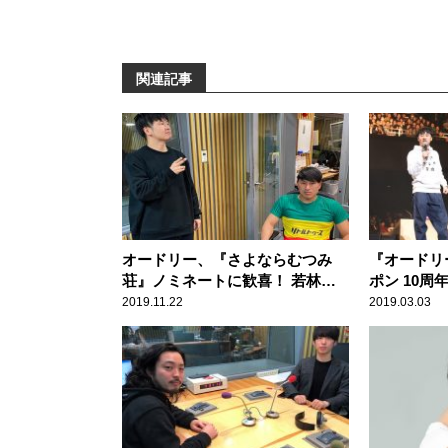
関連記事
オードリー、『さよならむつみ
『オードリ
荘』ノミネートに歓喜！ 若林
ポン 10周
「俺はめちゃくちゃギャラクシー
道館』合計
2019.11.22
2019.03.03
賞が欲しい！」
ースを沸か