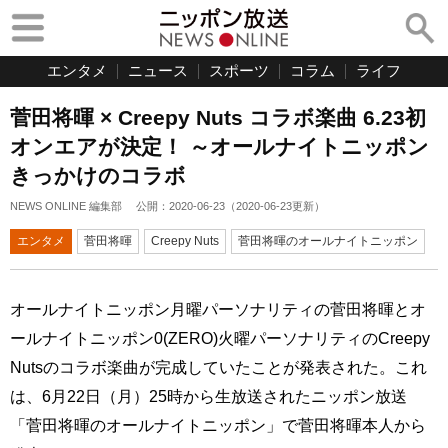
エンタメ
ニュース
スポーツ
コラム
ライフ
菅田将暉 × Creepy Nuts コラボ楽曲 6.23初
オンエアが決定！ ～オールナイトニッポン
きっかけのコラボ
NEWS ONLINE 編集部
公開：
2020-06-23
（
2020-06-23
更新）
エンタメ
菅田将暉
Creepy Nuts
菅田将暉のオールナイトニッポン
オールナイトニッポン月曜パーソナリティの菅田将暉とオ
ールナイトニッポン0(ZERO)火曜パーソナリティのCreepy
Nutsのコラボ楽曲が完成していたことが発表された。これ
は、6月22日（月）25時から生放送されたニッポン放送
「菅田将暉のオールナイトニッポン」で菅田将暉本人から