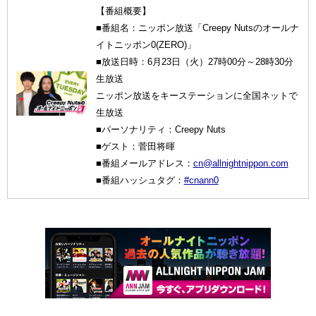
【番組概要】
■番組名：ニッポン放送「Creepy Nutsのオールナ
イトニッポン0(ZERO)」
■放送日時：6月23日（火）27時00分～28時30分
生放送
ニッポン放送をキーステーションに全国ネットで
生放送
■パーソナリティ：Creepy Nuts
■ゲスト：菅田将暉
■番組メールアドレス：
cn@allnightnippon.com
■番組ハッシュタグ：
#cnann0