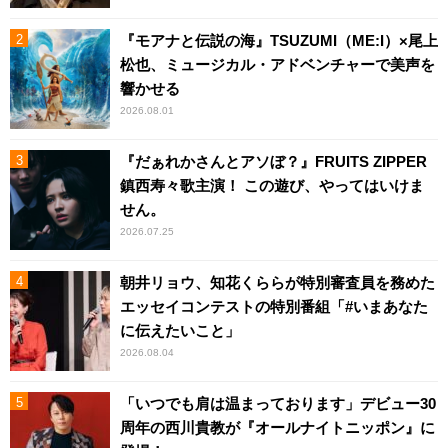
『モアナと伝説の海』TSUZUMI（ME:I）×尾上
松也、ミュージカル・アドベンチャーで美声を
響かせる
2026.08.01
『だぁれかさんとアソぼ？』FRUITS ZIPPER
鎮西寿々歌主演！ この遊び、やってはいけま
せん。
2026.07.25
朝井リョウ、知花くららが特別審査員を務めた
エッセイコンテストの特別番組「#いまあなた
に伝えたいこと」
2026.08.04
「いつでも肩は温まっております」デビュー30
周年の西川貴教が『オールナイトニッポン』に