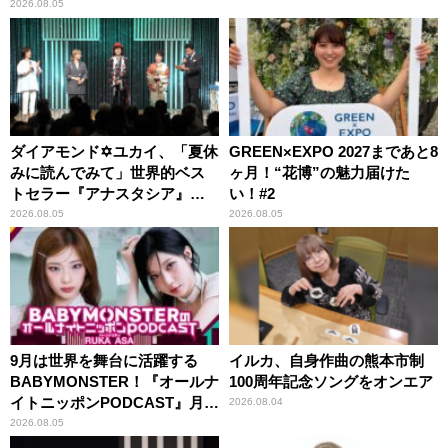
2026.08.05
ダイアモンド✡ユカイ、「夏休
GREEN×EXPO 2027まであと8
みに読んでみて」世界的ベス
ヶ月！“花博”の魅力届けた
トセラー『アナスタシア』を
い！#2
紹介
2026.08.05
2026.08.05
9月は世界を舞台に活躍する
イルカ、自身作曲の熊本市制
BABYMONSTER！『オールナ
100周年記念ソングをオンエア
イトニッポンPODCAST』月替
2026.08.04
わりパーソナリティ
2026.08.05