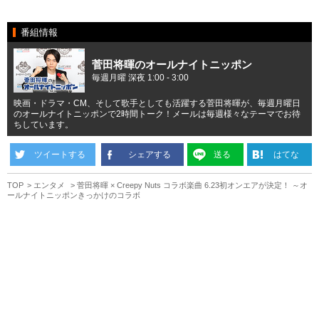
番組情報
菅田将暉のオールナイトニッポン
毎週月曜 深夜 1:00 - 3:00
映画・ドラマ・CM、そして歌手としても活躍する菅田将暉が、毎週月曜日
のオールナイトニッポンで2時間トーク！メールは毎週様々なテーマでお待
ちしています。
ツイートする
シェアする
送る
はてな
TOP
エンタメ
菅田将暉 × Creepy Nuts コラボ楽曲 6.23初オンエアが決定！ ～オ
ールナイトニッポンきっかけのコラボ