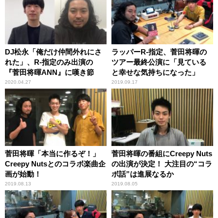
DJ松永「俺だけ仲間外れにさ
ラッパーR-指定、菅田将暉の
れた」、R-指定のみ出演の
ツアー最終公演に「見ている
『菅田将暉ANN』に嘆き節
と幸せな気持ちになった」
2020.04.27
2019.09.17
菅田将暉「本当に作るぞ！」
菅田将暉の番組にCreepy Nuts
Creepy Nutsとのコラボ楽曲企
の出演が決定！ 大注目の“コラ
画が始動！
ボ話”は進展なるか
2019.08.13
2019.08.05