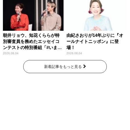
朝井リョウ、知花くららが特
由紀さおりが14年ぶりに『オ
別審査員を務めたエッセイコ
ールナイトニッポン』に登
ンテストの特別番組「#いまあ
場！
なたに伝えたいこと」
2026.08.04
2026.08.04
新着記事をもっと見る