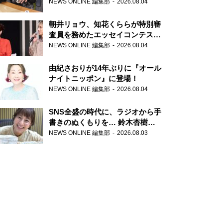
NEWS ONLINE 編集部
2026.08.04
朝井リョウ、知花くららが特別審
査員を務めたエッセイコンテスト
の特別番組「#いまあなたに伝え
NEWS ONLINE 編集部
2026.08.04
たいこと」
由紀さおりが14年ぶりに『オール
ナイトニッポン』に登場！
NEWS ONLINE 編集部
2026.08.04
SNS全盛の時代に、ラジオから手
書きのぬくもりを… 鈴木杏樹の
直筆はがきが届く！
NEWS ONLINE 編集部
2026.08.03
『MUSIC10』こちら有楽町駅前
郵便局