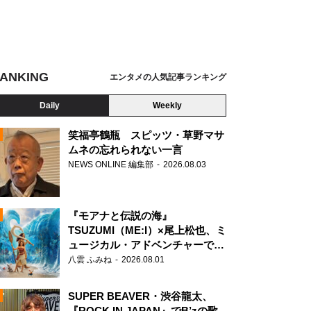
ANKING
エンタメの人気記事ランキング
Daily
Weekly
笑福亭鶴瓶 スピッツ・草野マサ
ムネの忘れられない一言
NEWS ONLINE 編集部
2026.08.03
N
『モアナと伝説の海』
TSUZUMI（ME:I）×尾上松也、ミ
ュージカル・アドベンチャーで美
声を響かせる
八雲 ふみね
2026.08.01
SUPER BEAVER・渋谷龍太、
『ROCK IN JAPAN』でB’zの歌