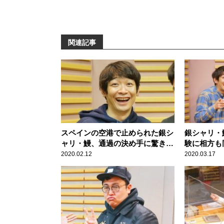
関連記事
スペインの空港で止められた銀シ
銀シャリ・
ャリ・鰻、通過の決め手に驚き
験に相方も
「あれで通れんねや(笑)」
わされて…
2020.02.12
2020.03.17