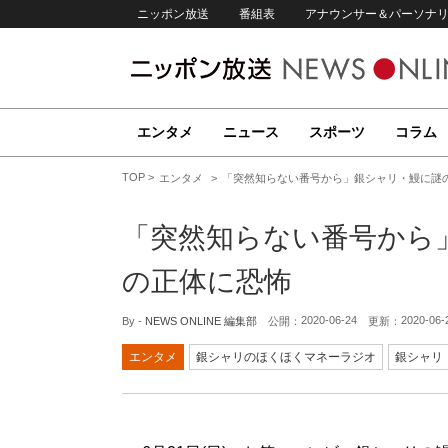
ニッポン放送
番組表
アナウンサー＆パーソナ
エンタメ
ニュース
スポーツ
コラム
TOP
エンタメ
「突然知らない番号から」銀シャリ・鰻に謎
「突然知らない番号から
の正体に恐怖
2020-06-24
2020-06-
By -
NEWS ONLINE 編集部
公開：
更新：
エンタメ
銀シャリのほくほくマネーラジオ
銀シャリ