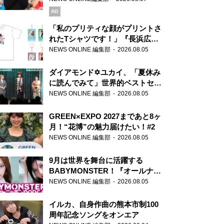
AD
「私のプリティな顔がプリントさ
れたTシャツです！」『長浜広奈
天下無双』初の番組グッズ発売
NEWS ONLINE 編集部
2026.08.05
ダイアモンド✡ユカイ、「夏休み
に読んでみて」世界的ベストセラ
ー『アナスタシア』を紹介
NEWS ONLINE 編集部
2026.08.05
GREEN×EXPO 2027まであと8ヶ
月！“花博”の魅力届けたい！#2
NEWS ONLINE 編集部
2026.08.05
9月は世界を舞台に活躍する
BABYMONSTER！『オールナイ
トニッポンPODCAST』月替わり
NEWS ONLINE 編集部
2026.08.05
パーソナリティ
イルカ、自身作曲の熊本市制100
周年記念ソングをオンエア