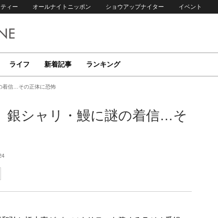
リティー
オールナイトニッポン
ショウアップナイター
イベント
ライフ
新着記事
ランキング
の着信…その正体に恐怖
」銀シャリ・鰻に謎の着信…そ
24