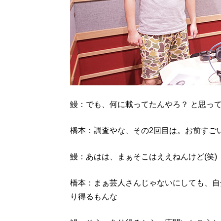
鰻：でも、何に載ってたんやろ？ と思って
橋本：調査やな、その2回目は。お前すご
鰻：あはは、まぁそこはええねんけど(笑)
橋本：まぁ芸人さんじゃないにしても、自
り得るもんな