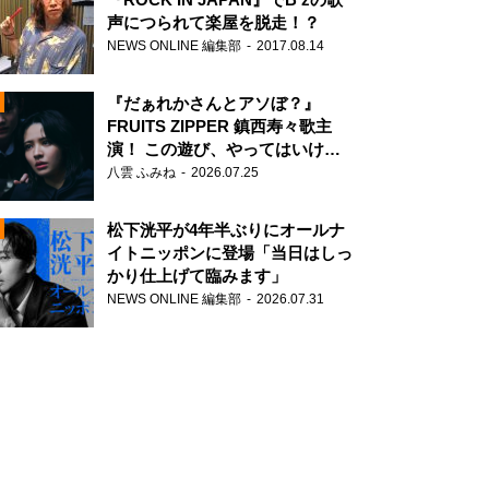
声につられて楽屋を脱走！？
NEWS ONLINE 編集部
2017.08.14
『だぁれかさんとアソぼ？』
FRUITS ZIPPER 鎮西寿々歌主
演！ この遊び、やってはいけま
せん。
八雲 ふみね
2026.07.25
N
松下洸平が4年半ぶりにオールナ
イトニッポンに登場「当日はしっ
かり仕上げて臨みます」
NEWS ONLINE 編集部
2026.07.31
N