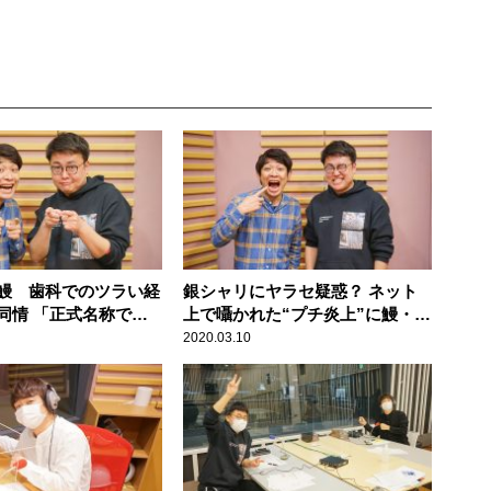
鰻 歯科でのツラい経
銀シャリにヤラセ疑惑？ ネット
同情 「正式名称で言
上で囁かれた“プチ炎上”に鰻・橋
」
本が弁明
2020.03.10