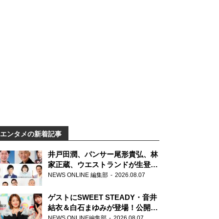
エンタメの新着記事
井戸田潤、パンサー尾形貴弘、林
家正蔵、ウエストランドが生登
場！『ラジオビバリー昼ズ』
NEWS ONLINE 編集部
2026.08.07
ゲストにSWEET STEADY・音井
結衣＆白石まゆみが登場！公開収
録で素顔全開！
NEWS ONLINE編集部
2026.08.07