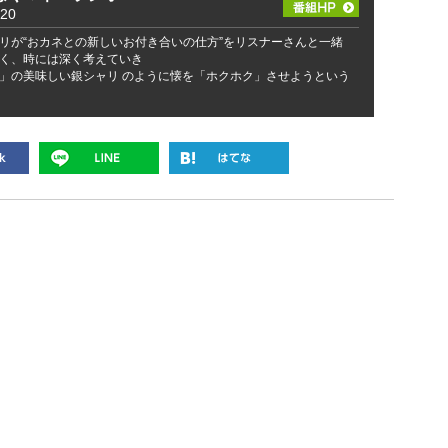
20
リが“おカネとの新しいお付き合いの仕方”をリスナーさんと一緒
く、時には深く考えていき
」の美味しい銀シャリ のように懐を「ホクホク」させようという