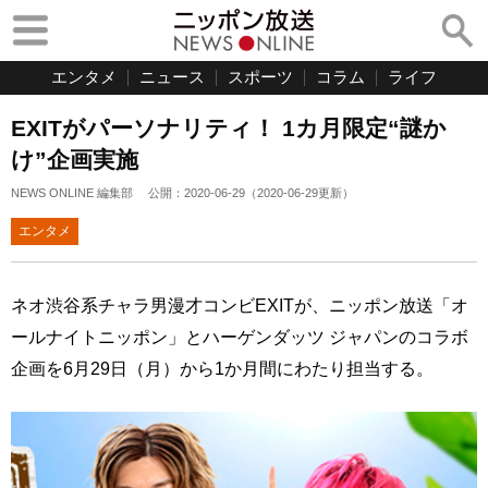
エンタメ
ニュース
スポーツ
コラム
ライフ
EXITがパーソナリティ！ 1カ月限定“謎か
け”企画実施
NEWS ONLINE 編集部
公開：
2020-06-29
（
2020-06-29
更新）
エンタメ
ネオ渋谷系チャラ男漫才コンビEXITが、ニッポン放送「オ
ールナイトニッポン」とハーゲンダッツ ジャパンのコラボ
企画を6月29日（月）から1か月間にわたり担当する。