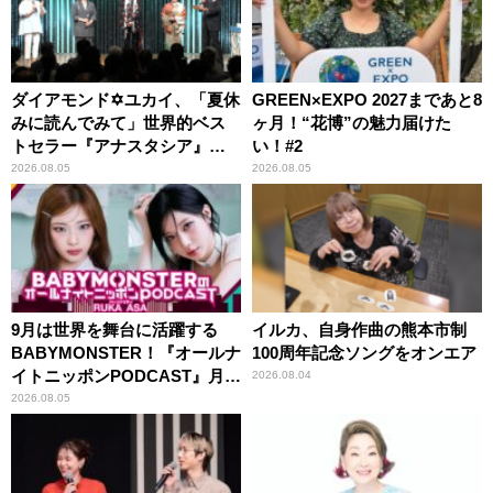
ダイアモンド✡ユカイ、「夏休
GREEN×EXPO 2027まであと8
みに読んでみて」世界的ベス
ヶ月！“花博”の魅力届けた
トセラー『アナスタシア』を
い！#2
紹介
2026.08.05
2026.08.05
9月は世界を舞台に活躍する
イルカ、自身作曲の熊本市制
BABYMONSTER！『オールナ
100周年記念ソングをオンエア
イトニッポンPODCAST』月替
2026.08.04
わりパーソナリティ
2026.08.05