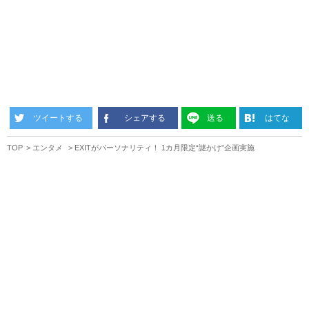
ツイートする
シェアする
送る
はてな
TOP
エンタメ
EXITがパーソナリティ！ 1カ月限定“謎かけ”企画実施