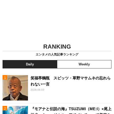
RANKING
エンタメの人気記事ランキング
Daily
Weekly
笑福亭鶴瓶 スピッツ・草野マサムネの忘れら
れない一言
2026.08.03
『モアナと伝説の海』TSUZUMI（ME:I）×尾上