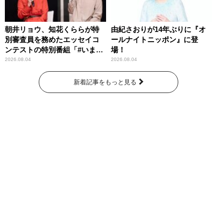
朝井リョウ、知花くららが特
由紀さおりが14年ぶりに『オ
別審査員を務めたエッセイコ
ールナイトニッポン』に登
ンテストの特別番組「#いまあ
場！
なたに伝えたいこと」
2026.08.04
2026.08.04
新着記事をもっと見る