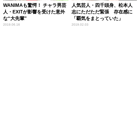
WANIMAも驚愕！ チャラ男芸
人気芸人・四千頭身、松本人
人・EXITが影響を受けた意外
志にただただ緊張 存在感に
な“大先輩”
「覇気をまとっていた」
2019.06.16
2019.02.03