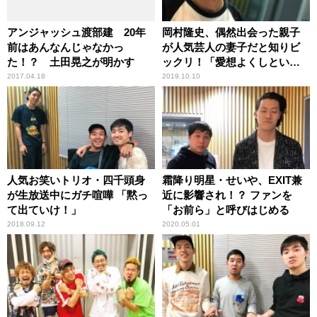
アンジャッシュ渡部建 20年
岡村隆史、偶然出会った親子
前はあんなんじゃなかっ
が人気芸人の妻子だと知りビ
た！？ 土田晃之が明かす
ックリ！「愛想よくしといて
良かった」
2017.04.18
2019.10.10
人気お笑いトリオ・四千頭身
霜降り明星・せいや、EXIT兼
が生放送中にガチ喧嘩 「黙っ
近に影響され！？ ファンを
て出ていけ！」
「お前ら」と呼びはじめる
2018.09.12
2020.05.01