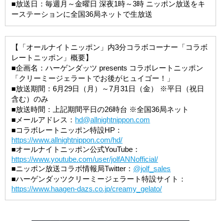
■放送日：毎週月～金曜日 深夜1時～3時 ニッポン放送をキ
ーステーションに全国36局ネットで生放送
【「オールナイトニッポン」内3分コラボコーナー「コラボ
レートニッポン」概要】
■企画名：ハーゲンダッツ presents コラボレートニッポン
「クリーミージェラートでお後がヒュイゴー！」
■放送期間：6月29日（月）～7月31日（金） ※平日（祝日
含む）のみ
■放送時間：上記期間平日の26時台 ※全国36局ネット
■メールアドレス：
hd@allnightnippon.com
■コラボレートニッポン特設HP：
https://www.allnightnippon.com/hd/
■オールナイトニッポン公式YouTube：
https://www.youtube.com/user/jolfANNofficial/
■ニッポン放送コラボ情報局Twitter：
@jolf_sales
■ハーゲンダッツクリーミージェラート特設サイト：
https://www.haagen-dazs.co.jp/creamy_gelato/