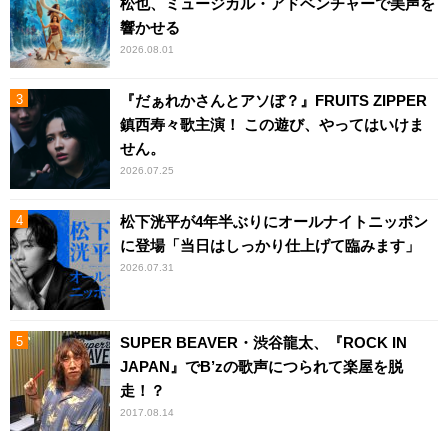
松也、ミュージカル・アドベンチャーで美声を
響かせる
2026.08.01
『だぁれかさんとアソぼ？』FRUITS ZIPPER
鎮西寿々歌主演！ この遊び、やってはいけま
せん。
2026.07.25
松下洸平が4年半ぶりにオールナイトニッポン
に登場「当日はしっかり仕上げて臨みます」
2026.07.31
SUPER BEAVER・渋谷龍太、『ROCK IN
JAPAN』でB’zの歌声につられて楽屋を脱
走！？
2017.08.14