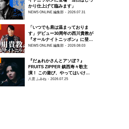
かり仕上げて臨みます」
NEWS ONLINE 編集部
2026.07.31
「いつでも肩は温まっておりま
す」デビュー30周年の西川貴教が
『オールナイトニッポン』に登
場！
NEWS ONLINE 編集部
2026.08.03
N
『だぁれかさんとアソぼ？』
FRUITS ZIPPER 鎮西寿々歌主
演！ この遊び、やってはいけま
せん。
八雲 ふみね
2026.07.25
N