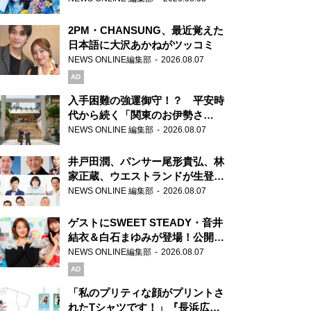
2PM・CHANSUNG、最近覚えた
日本語に大沢あかねがツッコミ
NEWS ONLINE編集部
2026.08.07
AD
入手困難の強運御守！？ 平安時
代から続く「関東のお伊勢さ
ま」、芝大神宮にてランパンプス
NEWS ONLINE 編集部
2026.08.07
が合格祈願！
井戸田潤、パンサー尾形貴弘、林
家正蔵、ウエストランドが生登
場！『ラジオビバリー昼ズ』
NEWS ONLINE 編集部
2026.08.07
ゲストにSWEET STEADY・音井
結衣＆白石まゆみが登場！公開収
録で素顔全開！
NEWS ONLINE編集部
2026.08.07
AD
「私のプリティな顔がプリントさ
れたTシャツです！」『長浜広奈