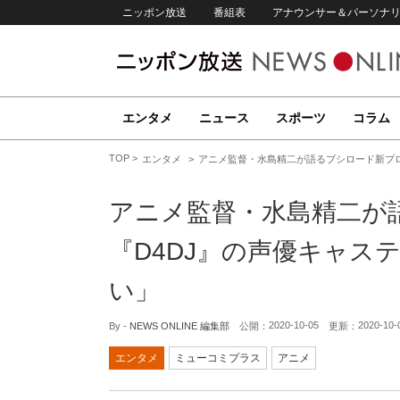
ニッポン放送
番組表
アナウンサー＆パーソナ
エンタメ
ニュース
スポーツ
コラム
TOP
エンタメ
アニメ監督・水島精二が語るブシロード新プロ
アニメ監督・水島精二が
『D4DJ』の声優キャス
い」
2020-10-05
2020-10-
By -
NEWS ONLINE 編集部
公開：
更新：
エンタメ
ミューコミプラス
アニメ