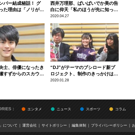
ンバー結成秘話！ グ
西井万理那、ぱいぱいでか美の告
った理由は「ノリが良
白に仰天「私のほうが先に知って
ら？
た…」
2020.04.27
央士、俳優になったき
“DJ”がテーマのブシロード新プ
瀬すずからのスカウト
ロジェクト、制作のきっかけは
育館裏で……」
「シンガポールのF1」
2020.01.28
ORIES：
エンタメ
ニュース
スポーツ
コラム
E」について
運営会社
サイトポリシー
編集体制
プライバシーポリシー