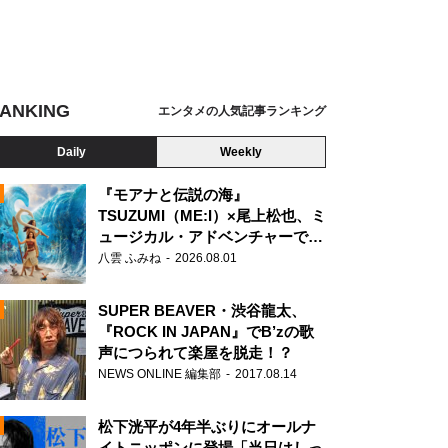
ANKING
エンタメの人気記事ランキング
Daily
Weekly
『モアナと伝説の海』
TSUZUMI（ME:I）×尾上松也、ミ
ュージカル・アドベンチャーで美
N
声を響かせる
八雲 ふみね
2026.08.01
SUPER BEAVER・渋谷龍太、
『ROCK IN JAPAN』でB’zの歌
声につられて楽屋を脱走！？
NEWS ONLINE 編集部
2017.08.14
松下洸平が4年半ぶりにオールナ
イトニッポンに登場「当日はしっ