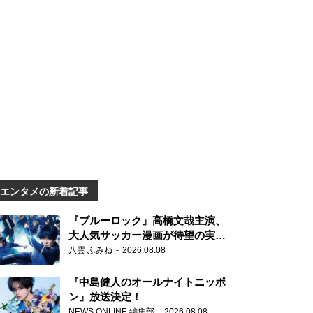
エンタメの新着記事
『ブルーロック』高橋文哉主演、
大人気サッカー漫画が待望の実写
映画に
八雲 ふみね
2026.08.08
『中島健人のオールナイトニッポ
ン』放送決定！
NEWS ONLINE 編集部
2026.08.08