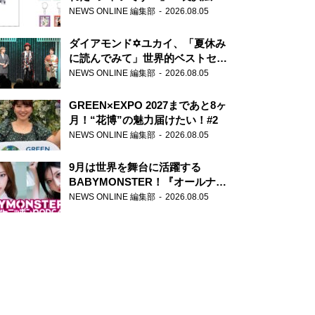
天下無双』初の番組グッズ発売
NEWS ONLINE 編集部
2026.08.05
ダイアモンド✡ユカイ、「夏休み
に読んでみて」世界的ベストセラ
ー『アナスタシア』を紹介
NEWS ONLINE 編集部
2026.08.05
GREEN×EXPO 2027まであと8ヶ
月！“花博”の魅力届けたい！#2
NEWS ONLINE 編集部
2026.08.05
9月は世界を舞台に活躍する
BABYMONSTER！『オールナイ
トニッポンPODCAST』月替わり
NEWS ONLINE 編集部
2026.08.05
パーソナリティ