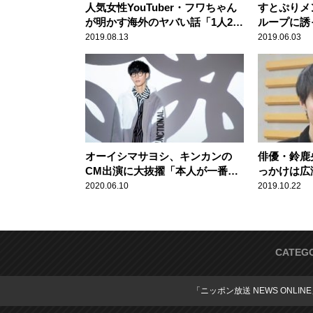
人気女性YouTuber・フワちゃん
すとぷりメ
が明かす海外のヤバい話「1人250
ループに誘
円の部屋に泊まったら……」
かった」か
2019.08.13
2019.06.03
オーイシマサヨシ、キンカンの
俳優・鈴鹿
CM出演に大抜擢「本人が一番ビ
っかけは広
ックリしてるんで」
「後日、体
2020.06.10
2019.10.22
CATEG
「ニッポン放送 NEWS ONLIN