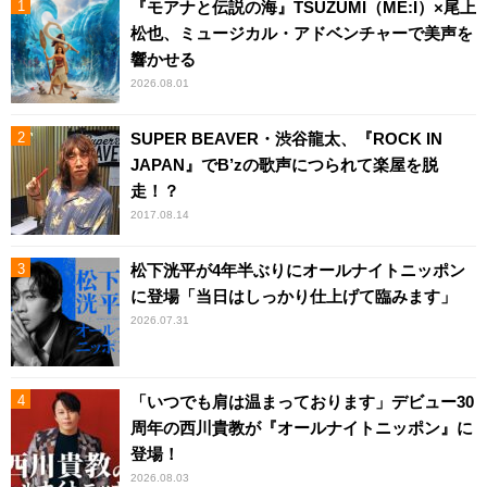
『モアナと伝説の海』TSUZUMI（ME:I）×尾上
松也、ミュージカル・アドベンチャーで美声を
響かせる
2026.08.01
SUPER BEAVER・渋谷龍太、『ROCK IN
JAPAN』でB’zの歌声につられて楽屋を脱
走！？
2017.08.14
松下洸平が4年半ぶりにオールナイトニッポン
に登場「当日はしっかり仕上げて臨みます」
2026.07.31
「いつでも肩は温まっております」デビュー30
周年の西川貴教が『オールナイトニッポン』に
登場！
2026.08.03