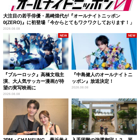
大注目の若手俳優・黒崎煌代が『オールナイトニッポン
0(ZERO)』に初登場「今からとてもワクワクしております！」
2026.08.08
NEW
NEW
『ブルーロック』高橋文哉主
『中島健人のオールナイトニ
演、大人気サッカー漫画が待
ッポン』放送決定！
望の実写映画に
2026.08.08
2026.08.08
2PM・CHANSUNG、最近覚え
入手困難の強運御守！？ 平