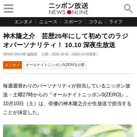
エンタメ
ニュース
スポーツ
コラム
ライフ
神木隆之介 芸歴25年にして初めてのラジ
オパーソナリティ！ 10.10 深夜生放送
NEWS ONLINE 編集部
公開：
2020-10-02
（
2020-10-02
更新）
エンタメ
オールナイトニッポン0(ZERO)土曜
毎週週替わりのパーソナリティが担当しているニッポン放
送・土曜27時からの『オールナイトニッポン0(ZERO)』。
10月10日（土）は、俳優の神木隆之介が生放送で担当する
ことが決定した。