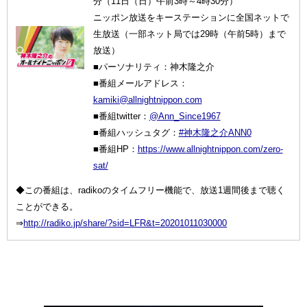
分（11日（日）午前3時～4時30分）
ニッポン放送をキーステーションに全国ネットで
生放送（一部ネット局では29時（午前5時）まで
放送）
■パーソナリティ：神木隆之介
■番組メールアドレス：
kamiki@allnightnippon.com
■番組twitter：
@Ann_Since1967
■番組ハッシュタグ：
#神木隆之介ANN0
■番組HP：
https://www.allnightnippon.com/zero-
sat/
◆この番組は、radikoのタイムフリー機能で、放送1週間後まで聴く
ことができる。
⇒
http://radiko.jp/share/?sid=LFR&t=20201011030000