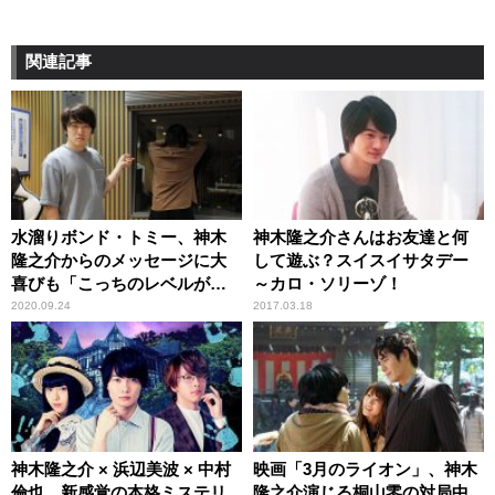
関連記事
水溜りボンド・トミー、神木
神木隆之介さんはお友達と何
隆之介からのメッセージに大
して遊ぶ？スイスイサタデー
喜びも「こっちのレベルが達
～カロ・ソリーゾ！
してないのよ」
2020.09.24
2017.03.18
神木隆之介 × 浜辺美波 × 中村
映画「3月のライオン」、神木
倫也、新感覚の本格ミステリ
隆之介演じる桐山零の対局中