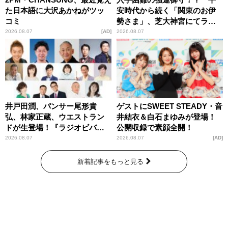
た日本語に大沢あかねがツッ
安時代から続く「関東のお伊
コミ
勢さま」、芝大神宮にてラン
パンプスが合格祈願！
2026.08.07
AD
2026.08.07
井戸田潤、パンサー尾形貴
ゲストにSWEET STEADY・音
弘、林家正蔵、ウエストラン
井結衣＆白石まゆみが登場！
ドが生登場！『ラジオビバリ
公開収録で素顔全開！
ー昼ズ』
2026.08.07
2026.08.07
AD
新着記事をもっと見る