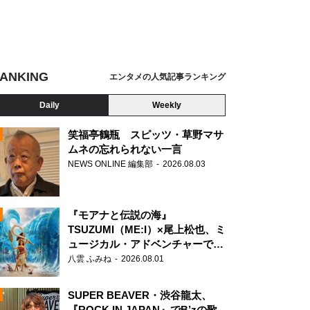
ANKING
エンタメの人気記事ランキング
Daily
Weekly
笑福亭鶴瓶 スピッツ・草野マサ
ムネの忘れられない一言
NEWS ONLINE 編集部
2026.08.03
N
『モアナと伝説の海』
TSUZUMI（ME:I）×尾上松也、ミ
ュージカル・アドベンチャーで美
声を響かせる
八雲 ふみね
2026.08.01
SUPER BEAVER・渋谷龍太、
『ROCK IN JAPAN』でB’zの歌