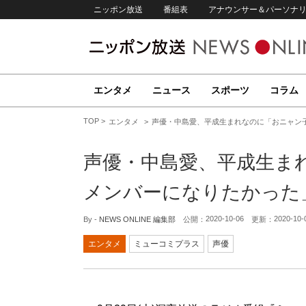
ニッポン放送
番組表
アナウンサー＆パーソナ
エンタメ
ニュース
スポーツ
コラム
TOP
エンタメ
声優・中島愛、平成生まれなのに「おニャン
声優・中島愛、平成生ま
メンバーになりたかった
2020-10-06
2020-10-
By -
NEWS ONLINE 編集部
公開：
更新：
エンタメ
ミューコミプラス
声優