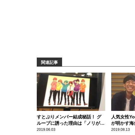
関連記事
すとぷりメンバー結成秘話！ グ
人気女性Yo
ループに誘った理由は「ノリが良
が明かす海
かった」から？
円の部屋に
2019.06.03
2019.08.13