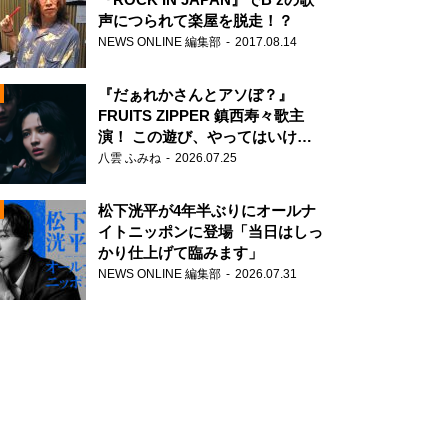
声につられて楽屋を脱走！？
NEWS ONLINE 編集部
2017.08.14
『だぁれかさんとアソぼ？』
FRUITS ZIPPER 鎮西寿々歌主
演！ この遊び、やってはいけま
せん。
八雲 ふみね
2026.07.25
N
松下洸平が4年半ぶりにオールナ
イトニッポンに登場「当日はしっ
かり仕上げて臨みます」
NEWS ONLINE 編集部
2026.07.31
N