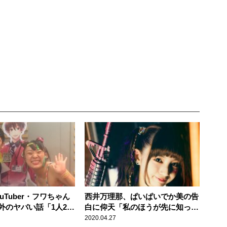
uTuber・フワちゃん
西井万理那、ぱいぱいでか美の告
外のヤバい話「1人250
白に仰天「私のほうが先に知って
泊まったら……」
た…」
2020.04.27