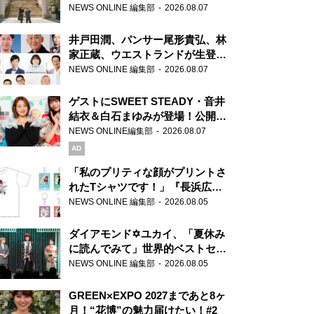
ま」、芝大神宮にてランパンプス
NEWS ONLINE 編集部
2026.08.07
が合格祈願！
井戸田潤、パンサー尾形貴弘、林
家正蔵、ウエストランドが生登
場！『ラジオビバリー昼ズ』
NEWS ONLINE 編集部
2026.08.07
ゲストにSWEET STEADY・音井
結衣＆白石まゆみが登場！公開収
録で素顔全開！
NEWS ONLINE編集部
2026.08.07
AD
「私のプリティな顔がプリントさ
れたTシャツです！」『長浜広奈
天下無双』初の番組グッズ発売
NEWS ONLINE 編集部
2026.08.05
ダイアモンド✡ユカイ、「夏休み
に読んでみて」世界的ベストセラ
ー『アナスタシア』を紹介
NEWS ONLINE 編集部
2026.08.05
GREEN×EXPO 2027まであと8ヶ
月！“花博”の魅力届けたい！#2