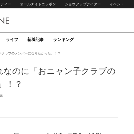
リティー
オールナイトニッポン
ショウアップナイター
イベント
ライフ
新着記事
ランキング
子クラブのメンバーになりたかった」！？
れなのに「おニャン子クラブの
」！？
06