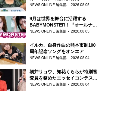
NEWS ONLINE 編集部
2026.08.05
9月は世界を舞台に活躍する
BABYMONSTER！『オールナイ
トニッポンPODCAST』月替わり
NEWS ONLINE 編集部
2026.08.05
パーソナリティ
イルカ、自身作曲の熊本市制100
周年記念ソングをオンエア
NEWS ONLINE 編集部
2026.08.04
朝井リョウ、知花くららが特別審
査員を務めたエッセイコンテスト
の特別番組「#いまあなたに伝え
NEWS ONLINE 編集部
2026.08.04
たいこと」