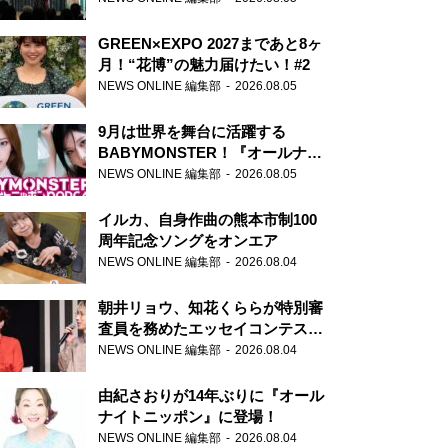
GREEN×EXPO 2027まであと8ヶ
月！“花博”の魅力届けたい！#2
NEWS ONLINE 編集部
2026.08.05
9月は世界を舞台に活躍する
BABYMONSTER！『オールナイ
トニッポンPODCAST』月替わり
NEWS ONLINE 編集部
2026.08.05
パーソナリティ
イルカ、自身作曲の熊本市制100
周年記念ソングをオンエア
NEWS ONLINE 編集部
2026.08.04
朝井リョウ、知花くららが特別審
査員を務めたエッセイコンテスト
の特別番組「#いまあなたに伝え
NEWS ONLINE 編集部
2026.08.04
たいこと」
由紀さおりが14年ぶりに『オール
ナイトニッポン』に登場！
NEWS ONLINE 編集部
2026.08.04