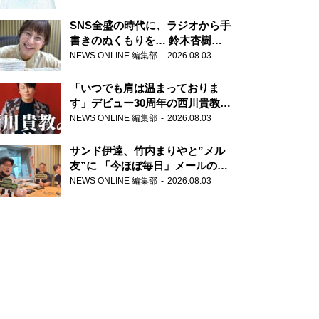
SNS全盛の時代に、ラジオから手
書きのぬくもりを… 鈴木杏樹の
直筆はがきが届く！
NEWS ONLINE 編集部
2026.08.03
『MUSIC10』こちら有楽町駅前
郵便局
「いつでも肩は温まっておりま
す」デビュー30周年の西川貴教が
『オールナイトニッポン』に登
NEWS ONLINE 編集部
2026.08.03
場！
サンド伊達、竹内まりやと”メル
友”に 「今ほぼ毎日」メールのや
り取り明かす
NEWS ONLINE 編集部
2026.08.03