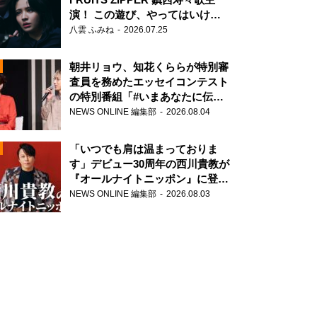
演！ この遊び、やってはいけま
せん。
八雲 ふみね
2026.07.25
朝井リョウ、知花くららが特別審
査員を務めたエッセイコンテスト
の特別番組「#いまあなたに伝え
たいこと」
NEWS ONLINE 編集部
2026.08.04
N
「いつでも肩は温まっておりま
す」デビュー30周年の西川貴教が
『オールナイトニッポン』に登
場！
NEWS ONLINE 編集部
2026.08.03
N