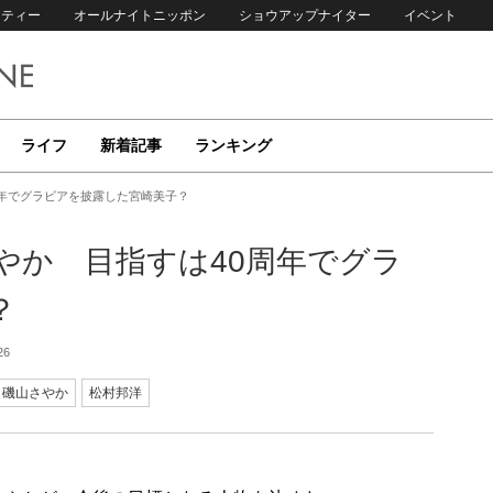
リティー
オールナイトニッポン
ショウアップナイター
イベント
ライフ
新着記事
ランキング
周年でグラビアを披露した宮崎美子？
やか 目指すは40周年でグラ
？
26
磯山さやか
松村邦洋