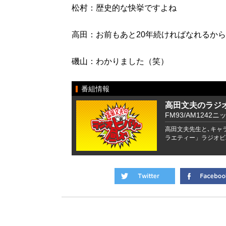
松村：歴史的な快挙ですよね
高田：お前もあと20年続ければなれるから
磯山：わかりました（笑）
番組情報
高田文夫のラジ
FM93/AM1242ニ
高田文夫先生と､キャ
ラエティー」ラジオビ