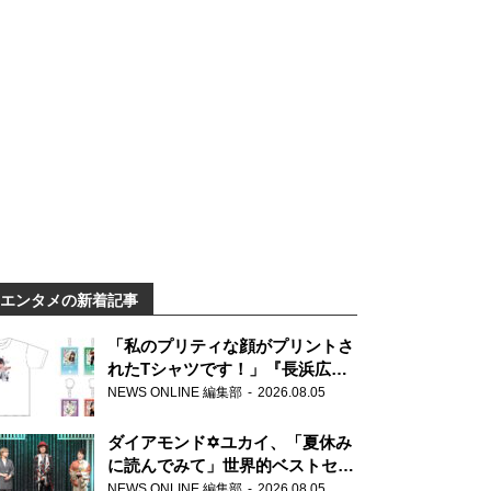
エンタメの新着記事
「私のプリティな顔がプリントさ
れたTシャツです！」『長浜広奈
天下無双』初の番組グッズ発売
NEWS ONLINE 編集部
2026.08.05
ダイアモンド✡ユカイ、「夏休み
に読んでみて」世界的ベストセラ
ー『アナスタシア』を紹介
NEWS ONLINE 編集部
2026.08.05