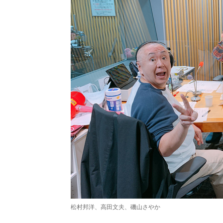
松村邦洋、高田文夫、磯山さやか