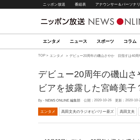
ニッポン放送
番組表
アナウンサー＆パーソナ
エンタメ
ニュース
スポーツ
コラム
TOP
エンタメ
デビュー20周年の磯山さやか 目指すは40
デビュー20周年の磯山さ
ビアを披露した宮崎美子
2020-10-26
2020-10-
By -
NEWS ONLINE 編集部
公開：
更新：
エンタメ
高田文夫のラジオビバリー昼ズ
高田文夫