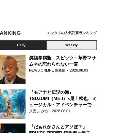
ANKING
エンタメの人気記事ランキング
Daily
Weekly
笑福亭鶴瓶 スピッツ・草野マサ
ムネの忘れられない一言
NEWS ONLINE 編集部
2026.08.03
N
『モアナと伝説の海』
TSUZUMI（ME:I）×尾上松也、ミ
ュージカル・アドベンチャーで美
声を響かせる
八雲 ふみね
2026.08.01
『だぁれかさんとアソぼ？』
FRUITS ZIPPER 鎮西寿々歌主