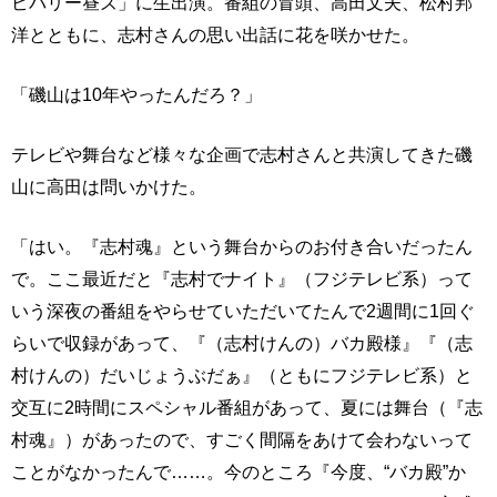
ビバリー昼ズ」に生出演。番組の冒頭、高田文夫、松村邦
洋とともに、志村さんの思い出話に花を咲かせた。
「磯山は10年やったんだろ？」
テレビや舞台など様々な企画で志村さんと共演してきた磯
山に高田は問いかけた。
「はい。『志村魂』という舞台からのお付き合いだったん
で。ここ最近だと『志村でナイト』（フジテレビ系）って
いう深夜の番組をやらせていただいてたんで2週間に1回ぐ
らいで収録があって、『（志村けんの）バカ殿様』『（志
村けんの）だいじょうぶだぁ』（ともにフジテレビ系）と
交互に2時間にスペシャル番組があって、夏には舞台（『志
村魂』）があったので、すごく間隔をあけて会わないって
ことがなかったんで……。今のところ『今度、“バカ殿”か