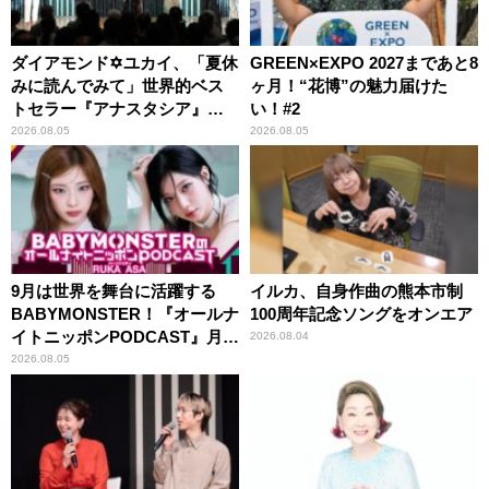
ダイアモンド✡ユカイ、「夏休
GREEN×EXPO 2027まであと8
みに読んでみて」世界的ベス
ヶ月！“花博”の魅力届けた
トセラー『アナスタシア』を
い！#2
紹介
2026.08.05
2026.08.05
9月は世界を舞台に活躍する
イルカ、自身作曲の熊本市制
BABYMONSTER！『オールナ
100周年記念ソングをオンエア
イトニッポンPODCAST』月替
2026.08.04
わりパーソナリティ
2026.08.05