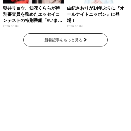
朝井リョウ、知花くららが特
由紀さおりが14年ぶりに『オ
別審査員を務めたエッセイコ
ールナイトニッポン』に登
ンテストの特別番組「#いまあ
場！
なたに伝えたいこと」
2026.08.04
2026.08.04
新着記事をもっと見る