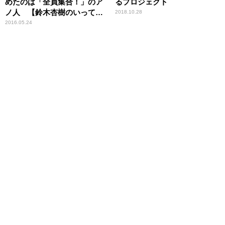
めたのは「全員集合！」のア
るプロジェクト
ノ人 【鈴木杏樹のいってら
2018.10.28
っしゃい】
2016.05.24