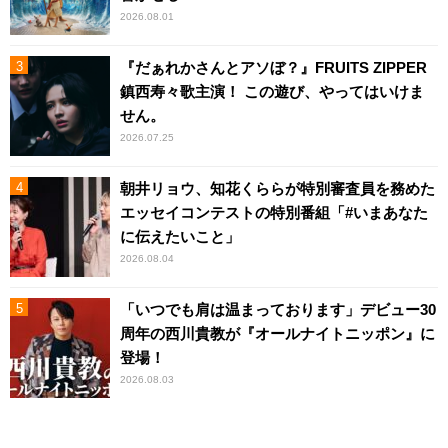
2026.08.01
『だぁれかさんとアソぼ？』FRUITS ZIPPER
鎮西寿々歌主演！ この遊び、やってはいけま
せん。
2026.07.25
朝井リョウ、知花くららが特別審査員を務めた
エッセイコンテストの特別番組「#いまあなた
に伝えたいこと」
2026.08.04
「いつでも肩は温まっております」デビュー30
周年の西川貴教が『オールナイトニッポン』に
登場！
2026.08.03