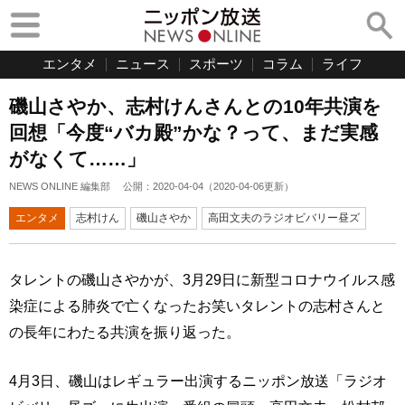
エンタメ
ニュース
スポーツ
コラム
ライフ
磯山さやか、志村けんさんとの10年共演を
回想「今度“バカ殿”かな？って、まだ実感
がなくて……」
NEWS ONLINE 編集部
公開：
2020-04-04
（
2020-04-06
更新）
エンタメ
志村けん
磯山さやか
高田文夫のラジオビバリー昼ズ
タレントの磯山さやかが、3月29日に新型コロナウイルス感
染症による肺炎で亡くなったお笑いタレントの志村さんと
の長年にわたる共演を振り返った。
4月3日、磯山はレギュラー出演するニッポン放送「ラジオ