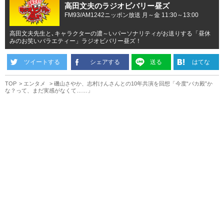
高田文夫のラジオビバリー昼ズ
FM93/AM1242ニッポン放送 月～金 11:30～13:00
高田文夫先生と､キャラクターの濃～いパーソナリティがお送りする「昼休
みのお笑いバラエティー」ラジオビバリー昼ズ！
ツイートする
シェアする
送る
はてな
TOP
エンタメ
磯山さやか、志村けんさんとの10年共演を回想「今度“バカ殿”か
な？って、まだ実感がなくて……」