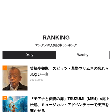
RANKING
エンタメの人気記事ランキング
Daily
Weekly
笑福亭鶴瓶 スピッツ・草野マサムネの忘れら
れない一言
2026.08.03
『モアナと伝説の海』TSUZUMI（ME:I）×尾上
松也、ミュージカル・アドベンチャーで美声を
響かせる