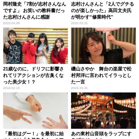
岡村隆史「7割が志村さんなん
志村けんさんと「2人でグチる
ですよ」 お笑いの教科書だっ
のが楽しかった」高田文夫氏
た志村けんさんに感謝
が明かす“修業時代”
2020.04.06
2020.03.31
21歳なのに、ドリフに影響さ
磯山さやか 舞台の楽屋で松
れてリアクションが古臭くな
村邦洋に言われてイラっとし
った美少女！？
た一言
2018.02.15
2019.10.31
「最初はグー！」を最初に始
あの東村山音頭をラップにす