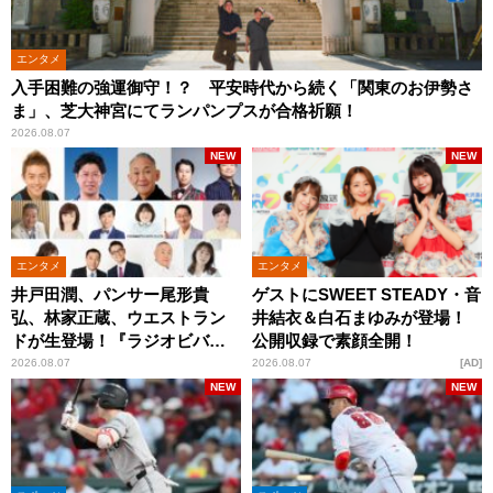
エンタメ
入手困難の強運御守！？ 平安時代から続く「関東のお伊勢さ
ま」、芝大神宮にてランパンプスが合格祈願！
2026.08.07
NEW
NEW
エンタメ
エンタメ
井戸田潤、パンサー尾形貴
ゲストにSWEET STEADY・音
弘、林家正蔵、ウエストラン
井結衣＆白石まゆみが登場！
ドが生登場！『ラジオビバリ
公開収録で素顔全開！
ー昼ズ』
2026.08.07
2026.08.07
AD
NEW
NEW