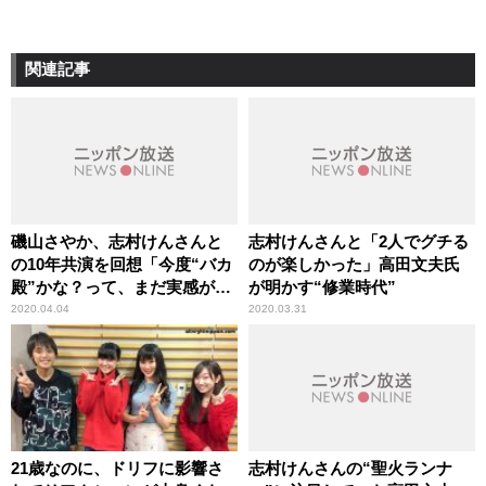
関連記事
磯山さやか、志村けんさんと
志村けんさんと「2人でグチる
の10年共演を回想「今度“バカ
のが楽しかった」高田文夫氏
殿”かな？って、まだ実感がな
が明かす“修業時代”
くて……」
2020.04.04
2020.03.31
21歳なのに、ドリフに影響さ
志村けんさんの“聖火ランナ