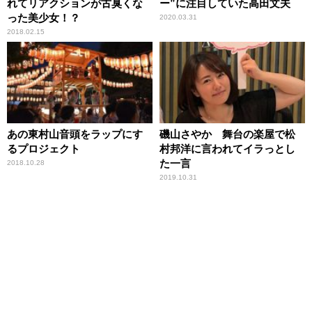
れてリアクションが古臭くな
ー”に注目していた高田文夫
った美少女！？
2020.03.31
2018.02.15
あの東村山音頭をラップにす
磯山さやか 舞台の楽屋で松
るプロジェクト
村邦洋に言われてイラっとし
た一言
2018.10.28
2019.10.31