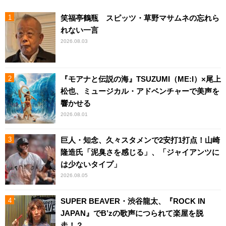
笑福亭鶴瓶 スピッツ・草野マサムネの忘れら
れない一言
2026.08.03
『モアナと伝説の海』TSUZUMI（ME:I）×尾上
松也、ミュージカル・アドベンチャーで美声を
響かせる
2026.08.01
巨人・知念、久々スタメンで2安打1打点！山崎
隆造氏「泥臭さを感じる」、「ジャイアンツに
は少ないタイプ」
2026.08.05
SUPER BEAVER・渋谷龍太、『ROCK IN
JAPAN』でB’zの歌声につられて楽屋を脱
走！？