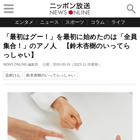
エンタメ
ニュース
スポーツ
コラム
ライフ
「最初はグー！」を最初に始めたのは「全員
集合！」のアノ人 【鈴木杏樹のいってら
っしゃい】
NEWS ONLINE 編集部
公開：
2016-05-24
（
2023-11-30
更新）
志村けん
鈴木杏樹のいってらっしゃい