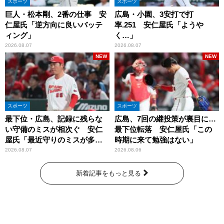
スポーツ
スポーツ
巨人・松本剛、2番の仕事 安
広島・小園、3安打で打
仁屋氏「逆方向に良いバッテ
率.251 安仁屋氏「ようや
ィング」
く…」
2026.08.07
2026.08.07
NEW
NEW
スポーツ
スポーツ
最下位・広島、記録に残らな
広島、7回の継投策が裏目に…
い守備のミスが相次ぐ 安仁
最下位転落 安仁屋氏「この
屋氏「最近守りのミスが多
時期に来て勉強はない」
い」
2026.08.07
2026.08.06
新着記事をもっと見る