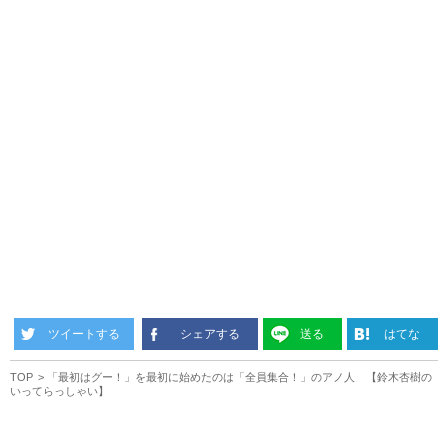
ツイートする
シェアする
送る
はてな
TOP
「最初はグー！」を最初に始めたのは「全員集合！」のアノ人 【鈴木杏樹の
いってらっしゃい】