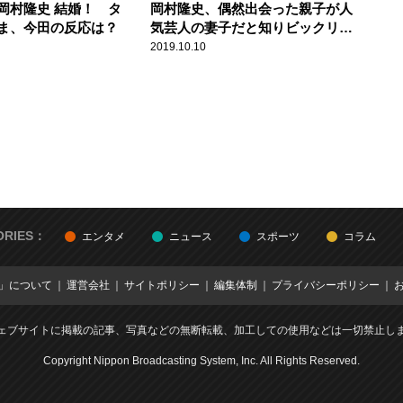
岡村隆史 結婚！ タ
岡村隆史、偶然出会った親子が人
ま、今田の反応は？
気芸人の妻子だと知りビックリ！
「愛想よくしといて良かった」
2019.10.10
ORIES：
エンタメ
ニュース
スポーツ
コラム
E」について
運営会社
サイトポリシー
編集体制
プライバシーポリシー
ェブサイトに掲載の記事、写真などの無断転載、加工しての使用などは一切禁止し
Copyright Nippon Broadcasting System, Inc. All Rights Reserved.