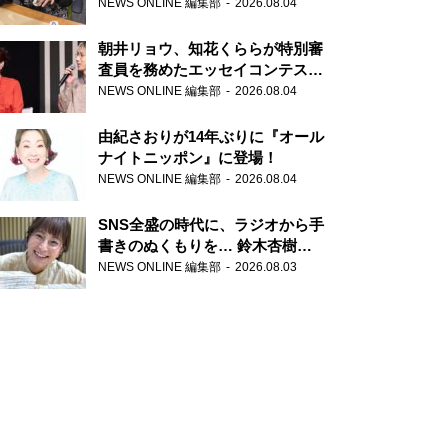
NEWS ONLINE 編集部
2026.08.04
朝井リョウ、知花くららが特別審
査員を務めたエッセイコンテスト
の特別番組「#いまあなたに伝え
NEWS ONLINE 編集部
2026.08.04
たいこと」
由紀さおりが14年ぶりに『オール
ナイトニッポン』に登場！
NEWS ONLINE 編集部
2026.08.04
SNS全盛の時代に、ラジオから手
書きのぬくもりを… 鈴木杏樹の
直筆はがきが届く！
NEWS ONLINE 編集部
2026.08.03
『MUSIC10』こちら有楽町駅前
郵便局