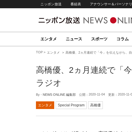
ニッポン放送
番組表
アナウンサー＆パーソナ
エンタメ
ニュース
スポーツ
コラム
TOP
エンタメ
高橋優、2ヵ月連続で「今」を伝えながら、
高橋優、2ヵ月連続で「
ラジオ
2020-11-04
2020-11-
By -
NEWS ONLINE 編集部
公開：
更新：
エンタメ
Special Program
高橋優