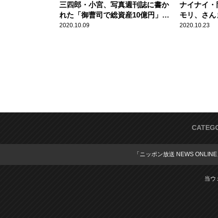
三四郎・小宮、写真週刊誌に書か
ナイナイ・
れた「御曹司で総資産10億円」に
モリ、さん
「そこまでではないね」
2020.10.09
2020.10.23
CATEG
「ニッポン放送 NEWS ONLIN
当ウ