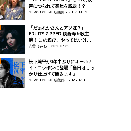
声につられて楽屋を脱走！？
NEWS ONLINE 編集部
2017.08.14
『だぁれかさんとアソぼ？』
FRUITS ZIPPER 鎮西寿々歌主
演！ この遊び、やってはいけま
せん。
八雲 ふみね
2026.07.25
N
松下洸平が4年半ぶりにオールナ
イトニッポンに登場「当日はしっ
かり仕上げて臨みます」
NEWS ONLINE 編集部
2026.07.31
N