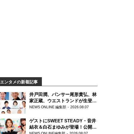
エンタメの新着記事
井戸田潤、パンサー尾形貴弘、林
家正蔵、ウエストランドが生登
場！『ラジオビバリー昼ズ』
NEWS ONLINE 編集部
2026.08.07
ゲストにSWEET STEADY・音井
結衣＆白石まゆみが登場！公開収
録で素顔全開！
NEWS ONLINE編集部
2026.08.07