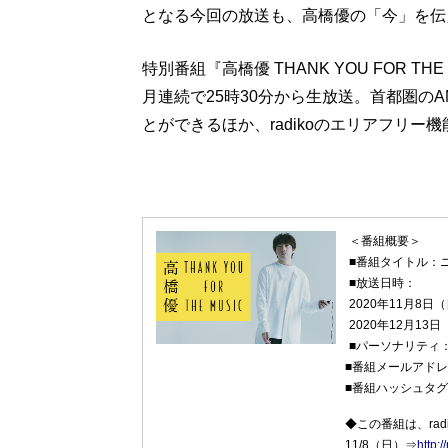
となる今回の放送も、高橋優の「今」を伝
特別番組『高橋優 THANK YOU FOR TH
月連続で25時30分から生放送。首都圏のA
とができるほか、radikoのエリアフリ
＜番組概要＞
■番組タイトル：ニッ
■放送日時：
2020年11月8日
2020年12月13
■パーソナリティ
■番組メールアド
■番組ハッシュタ
◆この番組は、ra
11/8（日）⇒
http: