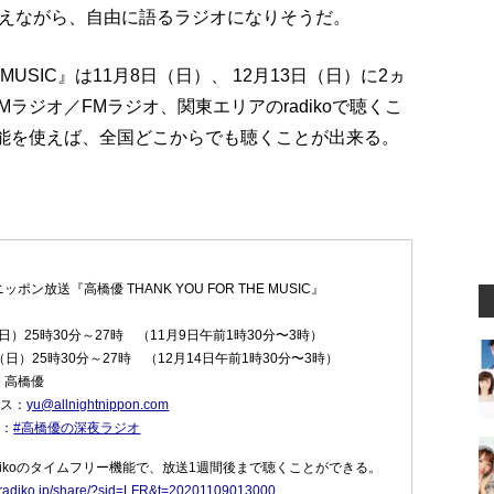
えながら、自由に語るラジオになりそうだ。
E MUSIC』は11月8日（日）、 12月13日（日）に2ヵ
Mラジオ／FMラジオ、関東エリアのradikoで聴くこ
ー機能を使えば、全国どこからでも聴くことが出来る。
ポン放送『高橋優 THANK YOU FOR THE MUSIC』
（日）25時30分～27時 （11月9日午前1時30分〜3時）
日（日）25時30分～27時 （12月14日午前1時30分〜3時）
：高橋優
レス：
yu@allnightnippon.com
グ：
#高橋優の深夜ラジオ
dikoのタイムフリー機能で、放送1週間後まで聴くことができる。
//radiko.jp/share/?sid=LFR&t=20201109013000