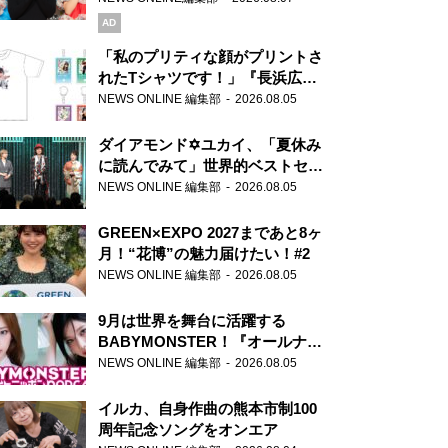
AD
「私のプリティな顔がプリントさ
れたTシャツです！」『長浜広奈
天下無双』初の番組グッズ発売
NEWS ONLINE 編集部
2026.08.05
ダイアモンド✡ユカイ、「夏休み
に読んでみて」世界的ベストセラ
ー『アナスタシア』を紹介
NEWS ONLINE 編集部
2026.08.05
GREEN×EXPO 2027まであと8ヶ
月！“花博”の魅力届けたい！#2
NEWS ONLINE 編集部
2026.08.05
9月は世界を舞台に活躍する
BABYMONSTER！『オールナイ
トニッポンPODCAST』月替わり
NEWS ONLINE 編集部
2026.08.05
パーソナリティ
イルカ、自身作曲の熊本市制100
周年記念ソングをオンエア