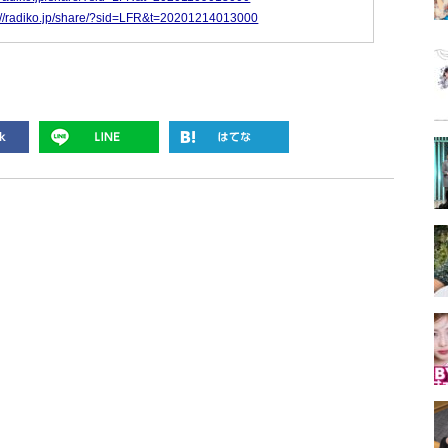
://radiko.jp/share/?sid=LFR&t=20201214013000