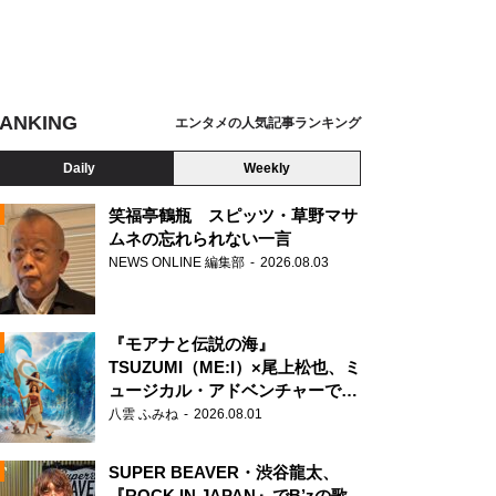
ANKING
エンタメの人気記事ランキング
Daily
Weekly
笑福亭鶴瓶 スピッツ・草野マサ
ムネの忘れられない一言
NEWS ONLINE 編集部
2026.08.03
N
『モアナと伝説の海』
TSUZUMI（ME:I）×尾上松也、ミ
ュージカル・アドベンチャーで美
声を響かせる
八雲 ふみね
2026.08.01
SUPER BEAVER・渋谷龍太、
『ROCK IN JAPAN』でB’zの歌