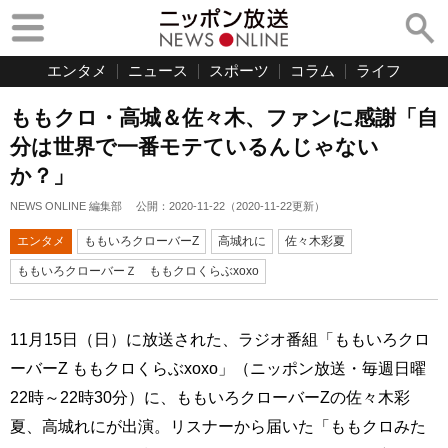
エンタメ
ニュース
スポーツ
コラム
ライフ
ももクロ・高城＆佐々木、ファンに感謝「自
分は世界で一番モテているんじゃない
か？」
NEWS ONLINE 編集部
公開：
2020-11-22
（
2020-11-22
更新）
エンタメ
ももいろクローバーZ
高城れに
佐々木彩夏
ももいろクローバーＺ ももクロくらぶxoxo
11月15日（日）に放送された、ラジオ番組「ももいろクロ
ーバーZ ももクロくらぶxoxo」（ニッポン放送・毎週日曜
22時～22時30分）に、ももいろクローバーZの佐々木彩
夏、高城れにが出演。リスナーから届いた「ももクロみた