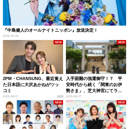
『中島健人のオールナイトニッポン』放送決定！
2026.08.08
NEW
NEW
2PM・CHANSUNG、最近覚え
入手困難の強運御守！？ 平
た日本語に大沢あかねがツッ
安時代から続く「関東のお伊
コミ
勢さま」、芝大神宮にてラン
パンプスが合格祈願！
2026.08.07
AD
2026.08.07
NEW
NEW