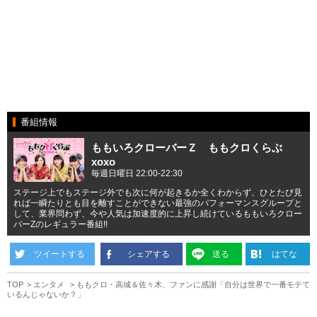
番組情報
ももいろクローバーＺ ももクロくらぶ
xoxo
毎週日曜日 22:00-22:30
ステージ上でもステージ外でも次に何が起きるか全くわからず、ひとたび見
れば一瞬たりとも目を離すことができない最強のパフォーマンスグループと
して、業界問わず、今や人気は加速度的に上昇し続けているももいろクロー
バーZのレギュラー番組!!
ツイートする
シェアする
送る
はてな
TOP
エンタメ
ももクロ・高城＆佐々木、ファンに感謝「自分は世界で一番モテて
いるんじゃないか？」