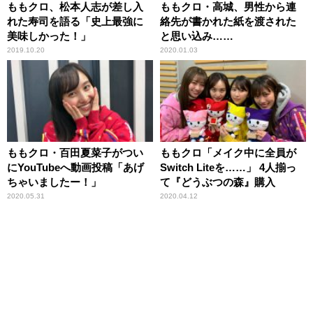
ももクロ、松本人志が差し入
ももクロ・高城、男性から連
れた寿司を語る「史上最強に
絡先が書かれた紙を渡された
美味しかった！」
と思い込み……
2019.10.20
2020.01.03
ももクロ・百田夏菜子がつい
ももクロ「メイク中に全員が
にYouTubeへ動画投稿「あげ
Switch Liteを……」 4人揃っ
ちゃいましたー！」
て『どうぶつの森』購入
2020.05.31
2020.04.12