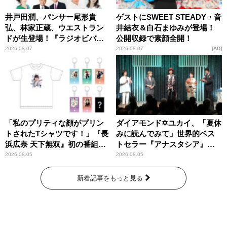
井戸田潤、パンサー尾形貴
ゲストにSWEET STEADY・音
弘、林家正蔵、ウエストラン
井結衣＆白石まゆみが登場！
ドが生登場！『ラジオビバリ
公開収録で素顔全開！
ー昼ズ』
2026.08.07
2026.08.07
AD
「私のプリティな顔がプリン
ダイアモンド✡ユカイ、「夏休
トされたTシャツです！」『長
みに読んでみて」世界的ベス
浜広奈 天下無双』初の番組グ
トセラー『アナスタシア』を
ッズ発売
紹介
2026.08.05
2026.08.05
新着記事をもっと見る