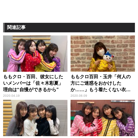
関連記事
ももクロ・百田、彼女にした
ももクロ百田・玉井「何人の
いメンバーは「佐々木彩夏」
方にご迷惑をおかけした
理由は“自慢ができるから”
か……」もう着たくない衣装
が続々
2020.04.19
2020.08.09