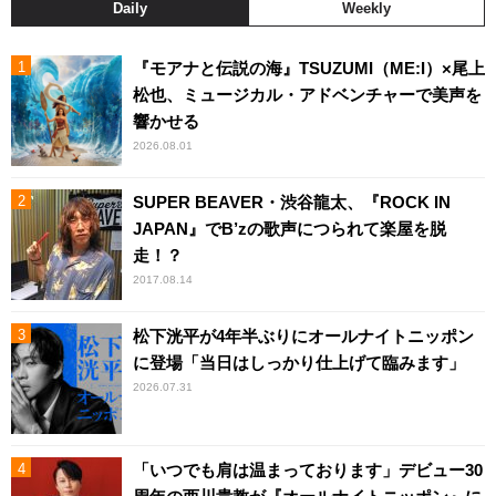
Daily
Weekly
『モアナと伝説の海』TSUZUMI（ME:I）×尾上
松也、ミュージカル・アドベンチャーで美声を
響かせる
2026.08.01
SUPER BEAVER・渋谷龍太、『ROCK IN
JAPAN』でB’zの歌声につられて楽屋を脱
走！？
2017.08.14
松下洸平が4年半ぶりにオールナイトニッポン
に登場「当日はしっかり仕上げて臨みます」
2026.07.31
「いつでも肩は温まっております」デビュー30