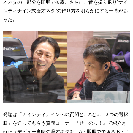
才ネタの一部分を即興で披露。さらに、昔を振り返り“ナイ
ンティナイン式漫才ネタ”の作り方を明らかにする一幕があ
った。
発端は「ナインティナインへの質問と、AとB、２つの選択
肢」を送ってもらう質問コーナー『せーのっ！』で紹介さ
れた＜デビュー当時の漫才ネタを、A・即興でできる B・ま