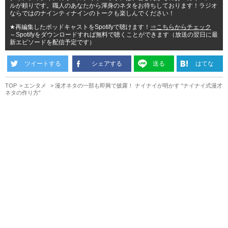
ルが頼りです。職人のあなたから渾身のネタをお待ちしております！ラジオ
ならではのナインティナインのトークも楽しんでください！
★再編集したポッドキャストをSpotifyで聴けます！
⇒こちらからチェック
～Spotifyをダウンロードすれば無料で聴くことができます（放送の翌日に最
新エピソードを配信予定です）
ツイートする
シェアする
送る
はてな
TOP
エンタメ
漫才ネタの一部も即興で披露！ ナイナイが明かす “ナイナイ式漫才
ネタの作り方”