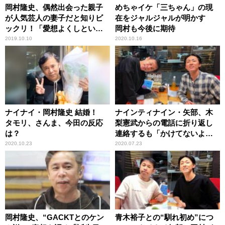
岡村隆史、偶然出会った親子
めちゃイケ「三ちゃん」の現
が人気芸人の妻子だと知りビ
在をジャルジャルが明かす
ックリ！「愛想よくしといて
岡村も今後に期待
良かった」
2019.10.10
2020.10.16
ナイナイ・岡村隆史 結婚！
ナインティナイン・矢部、木
タモリ、さんま、今田の反応
梨憲武からの電話に折り返し
は？
連絡するも「かけてないよ」
と言われ戸惑う
2020.10.23
2020.07.23
岡村隆史、“GACKTとのケン
青木裕子との“馴れ初め”につ