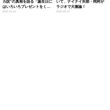
カ説”の真相を語る「誕生日に
いて、ナイナイ矢部・岡村が
はいろいろプレゼントをくれ
ラジオで大激論！
る」
2020.03.19
2020.08.13