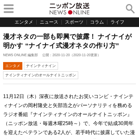
エンタメ
ニュース
スポーツ
コラム
ライフ
漫才ネタの一部も即興で披露！ ナイナイが
明かす “ナイナイ式漫才ネタの作り方”
NEWS ONLINE 編集部
公開：
2020-11-20
（
2020-11-20
更新）
エンタメ
ナインティナイン
ナインティナインのオールナイトニッポン
11月12日（木）深夜に放送されたお笑いコンビ・ナインテ
ィナインの岡村隆史と矢部浩之がパーソナリティを務める
ラジオ番組『ナインティナインのオールナイトニッポン』
（ニッポン放送・毎週木曜25時～）で、今年で結成30周年
を迎えたベテランである2人が、若手時代に披露していた漫