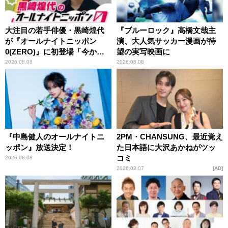
大注目の若手俳優・黒崎煌代
『ブルーロック』高橋文哉主
が『オールナイトニッポン
演、大人気サッカー漫画が待
0(ZERO)』に初登場「今から
望の実写映画に
とてもワクワクしておりま
2026.08.08
2026.08.08
す！」
『中島健人のオールナイトニ
2PM・CHANSUNG、最近覚え
ッポン』放送決定！
た日本語に大沢あかねがツッ
コミ
2026.08.08
2026.08.07
AD