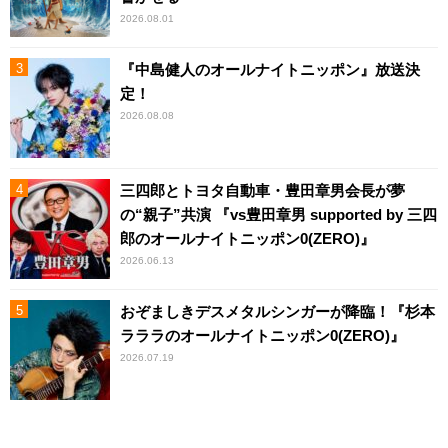
2026.08.01
『中島健人のオールナイトニッポン』放送決
定！
2026.08.08
三四郎とトヨタ自動車・豊田章男会長が夢
の“親子”共演 『vs豊田章男 supported by 三四
郎のオールナイトニッポン0(ZERO)』
2026.06.13
おぞましきデスメタルシンガーが降臨！『杉本
ラララのオールナイトニッポン0(ZERO)』
2026.07.19