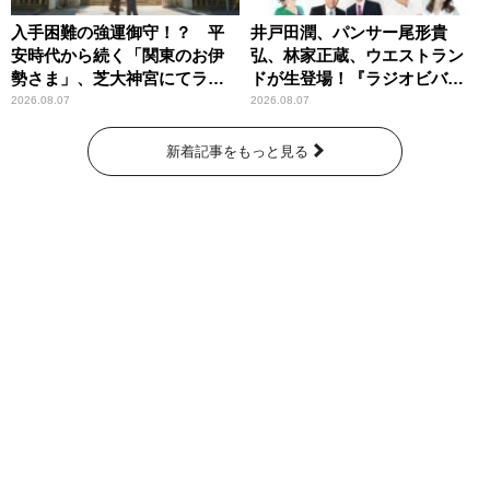
入手困難の強運御守！？ 平
井戸田潤、パンサー尾形貴
安時代から続く「関東のお伊
弘、林家正蔵、ウエストラン
勢さま」、芝大神宮にてラン
ドが生登場！『ラジオビバリ
パンプスが合格祈願！
ー昼ズ』
2026.08.07
2026.08.07
新着記事をもっと見る