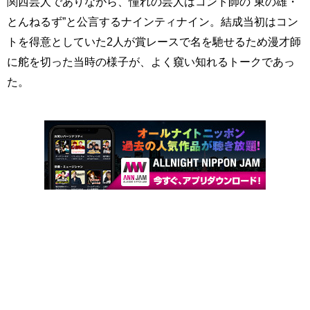
関西芸人でありながら、憧れの芸人はコント師の“東の雄・
とんねるず”と公言するナインティナイン。結成当初はコン
トを得意としていた2人が賞レースで名を馳せるため漫才師
に舵を切った当時の様子が、よく窺い知れるトークであっ
た。