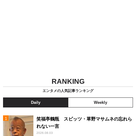
RANKING
エンタメの人気記事ランキング
Daily
Weekly
笑福亭鶴瓶 スピッツ・草野マサムネの忘れら
れない一言
2026.08.03