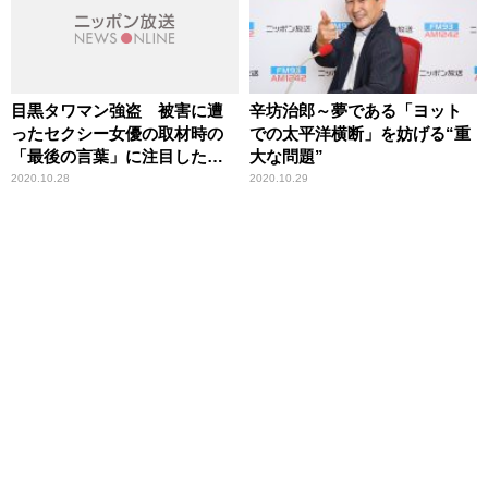
目黒タワマン強盗 被害に遭
辛坊治郎～夢である「ヨット
ったセクシー女優の取材時の
での太平洋横断」を妨げる“重
「最後の言葉」に注目した辛
大な問題”
坊治郎
2020.10.28
2020.10.29