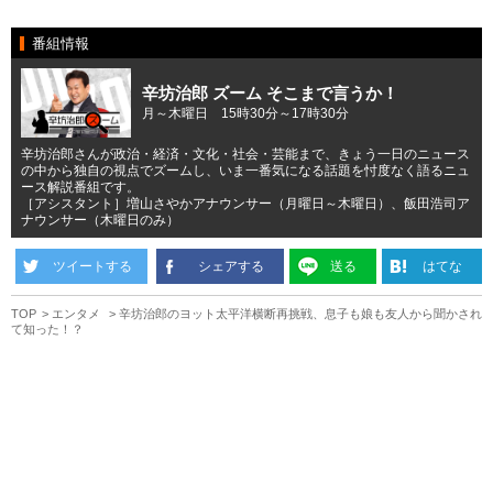
番組情報
辛坊治郎 ズーム そこまで言うか！
月～木曜日 15時30分～17時30分
辛坊治郎さんが政治・経済・文化・社会・芸能まで、きょう一日のニュース
の中から独自の視点でズームし、いま一番気になる話題を忖度なく語るニュ
ース解説番組です。
［アシスタント］増山さやかアナウンサー（月曜日～木曜日）、飯田浩司ア
ナウンサー（木曜日のみ）
ツイートする
シェアする
送る
はてな
TOP
エンタメ
辛坊治郎のヨット太平洋横断再挑戦、息子も娘も友人から聞かされ
て知った！？