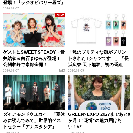
登場！『ラジオビバリー昼ズ』
2026.08.07
NEW
ゲストにSWEET STEADY・音
「私のプリティな顔がプリン
井結衣＆白石まゆみが登場！
トされたTシャツです！」『長
公開収録で素顔全開！
浜広奈 天下無双』初の番組グ
ッズ発売
2026.08.07
AD
2026.08.05
ダイアモンド✡ユカイ、「夏休
GREEN×EXPO 2027まであと8
みに読んでみて」世界的ベス
ヶ月！“花博”の魅力届けた
トセラー『アナスタシア』を
い！#2
紹介
2026.08.05
2026.08.05