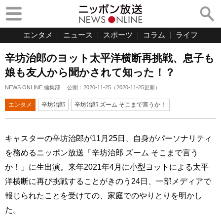
エンタメ
ニュース
スポーツ
コラム
ライフ
辛坊治郎のヨット太平洋横断再挑戦、息子も
娘も友人から聞かされて知った！？
NEWS ONLINE 編集部
公開：
2020-11-25
（
2020-11-25
更新）
エンタメ
辛坊治郎
辛坊治郎 ズーム そこまで言うか！
キャスターの辛坊治郎が11月25日、自身がパーソナリティ
を務めるニッポン放送「辛坊治郎 ズーム そこまで言う
か！」に生出演。来年2021年4月に小型ヨットによる太平
洋横断に再び挑戦することがきのう24日、一部メディアで
報じられたことを受けての、家庭でのやりとりを明かし
た。