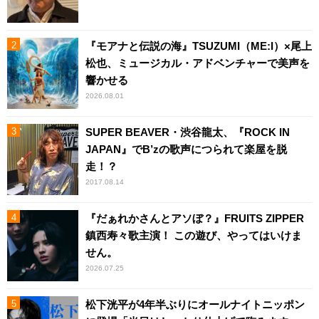
『モアナと伝説の海』TSUZUMI（ME:I）×尾上
松也、ミュージカル・アドベンチャーで美声を
響かせる
2026.08.01
SUPER BEAVER・渋谷龍太、『ROCK IN
JAPAN』でB’zの歌声につられて楽屋を脱
走！？
2017.08.14
『だぁれかさんとアソぼ？』FRUITS ZIPPER
鎮西寿々歌主演！ この遊び、やってはいけま
せん。
2026.07.25
松下洸平が4年半ぶりにオールナイトニッポン