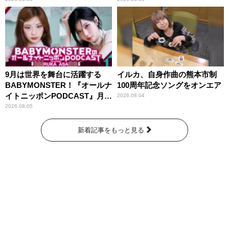
9月は世界を舞台に活躍する
イルカ、自身作曲の熊本市制
BABYMONSTER！『オールナ
100周年記念ソングをオンエア
イトニッポンPODCAST』月替
2026.08.04
わりパーソナリティ
2026.08.05
新着記事をもっと見る