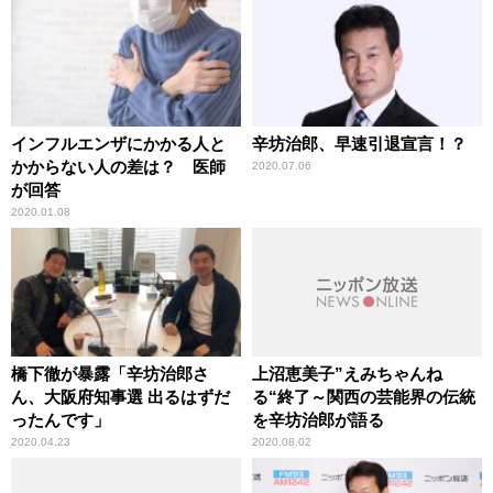
インフルエンザにかかる人と
辛坊治郎、早速引退宣言！？
かからない人の差は？ 医師
2020.07.06
が回答
2020.01.08
橋下徹が暴露「辛坊治郎さ
上沼恵美子”えみちゃんね
ん、大阪府知事選 出るはずだ
る“終了～関西の芸能界の伝統
ったんです」
を辛坊治郎が語る
2020.04.23
2020.08.02