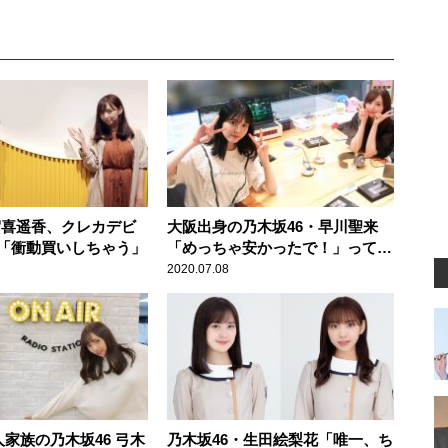
 賀喜遥香、クレカデビ
大阪出身の乃木坂46・早川聖来
「衝動買いしちゃう」
「めっちゃ安かったで！」って言
っちゃうのを直したい！
2020.07.08
人家族の乃木坂46 弓木
乃木坂46・生田絵梨花「唯一、ち