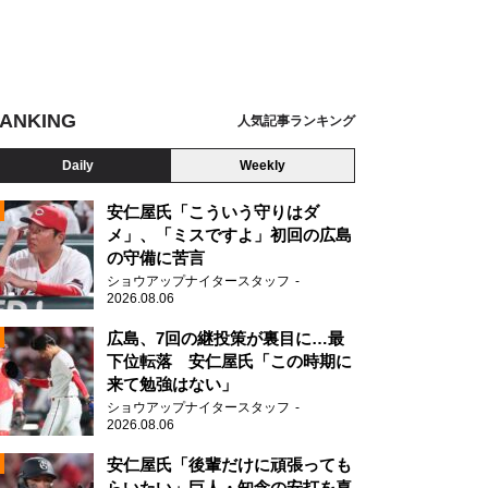
ANKING
人気記事ランキング
Daily
Weekly
安仁屋氏「こういう守りはダ
メ」、「ミスですよ」初回の広島
の守備に苦言
N
ショウアップナイタースタッフ
2026.08.06
46「四期生ライブ2020」
広島、7回の継投策が裏目に…最
下位転落 安仁屋氏「この時期に
来て勉強はない」
ショウアップナイタースタッフ
2026.08.06
安仁屋氏「後輩だけに頑張っても
らいたい」巨人・知念の安打を喜