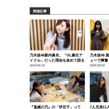
関連記事
乃木坂46新内眞衣、「OL兼任ア
乃木坂46
イドル」だった理由を改めて語る
ューで興奮
2019.04.10
2020.09.02
『鬼滅の刃』の「伊豆子」って
7人兄弟11