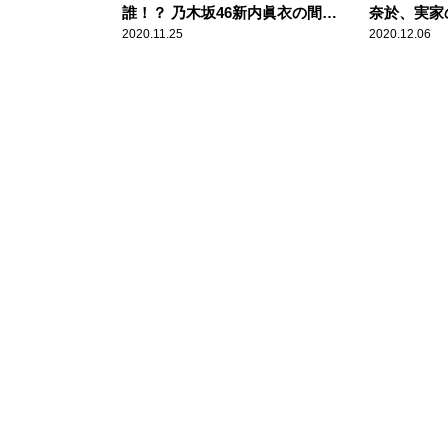
誰！？ 乃木坂46新内眞衣の間違
奈於、実家
えぶりに、賀喜遥香が苦笑
「全員揃う
2020.11.25
2020.12.06
正月だけ」