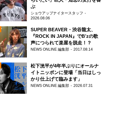
ぶ
ショウアップナイタースタッフ
2026.08.06
SUPER BEAVER・渋谷龍太、
『ROCK IN JAPAN』でB’zの歌
声につられて楽屋を脱走！？
N
NEWS ONLINE 編集部
2017.08.14
AD
松下洸平が4年半ぶりにオールナ
イトニッポンに登場「当日はしっ
かり仕上げて臨みます」
NEWS ONLINE 編集部
2026.07.31
2