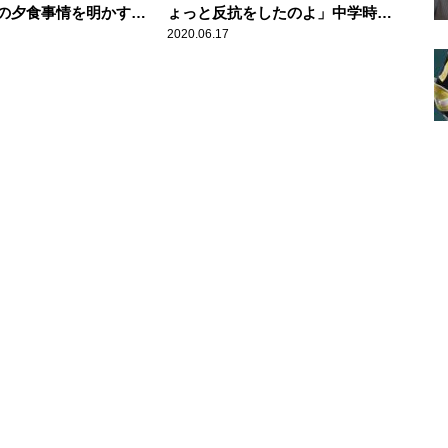
の夕食事情を明かす
ょっと反抗をしたのよ」中学時代
のはクリスマスとかお
の修学旅行での“サボり”を告白
2020.06.17