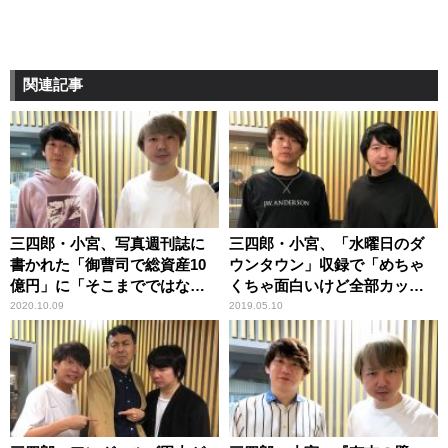
関連記事
三四郎・小宮、写真週刊誌に
三四郎・小宮、「水曜日のダ
書かれた「御曹司で総資産10
ウンタウン」収録で「めちゃ
億円」に「そこまでではない
くちゃ面白いけど全部カッ
ね」
ト」
2020.10.09
2019.05.10