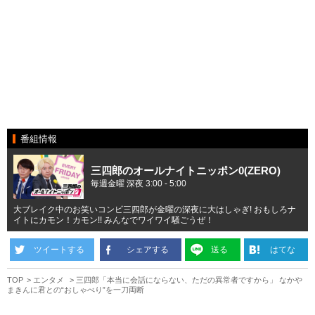
番組情報
三四郎のオールナイトニッポン0(ZERO)
毎週金曜 深夜 3:00 - 5:00
大ブレイク中のお笑いコンビ三四郎が金曜の深夜に大はしゃぎ! おもしろナ
イトにカモン！カモン!! みんなでワイワイ騒ごうぜ！
ツイートする
シェアする
送る
はてな
TOP
エンタメ
三四郎「本当に会話にならない、ただの異常者ですから」 なかや
まきんに君との“おしゃべり”を一刀両断