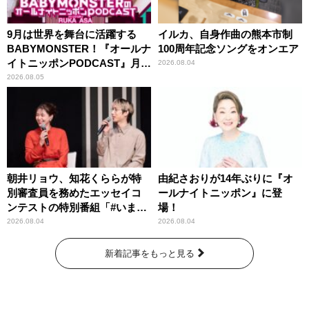
9月は世界を舞台に活躍する
イルカ、自身作曲の熊本市制
BABYMONSTER！『オールナ
100周年記念ソングをオンエア
イトニッポンPODCAST』月替
2026.08.04
わりパーソナリティ
2026.08.05
朝井リョウ、知花くららが特
由紀さおりが14年ぶりに『オ
別審査員を務めたエッセイコ
ールナイトニッポン』に登
ンテストの特別番組「#いまあ
場！
なたに伝えたいこと」
2026.08.04
2026.08.04
新着記事をもっと見る