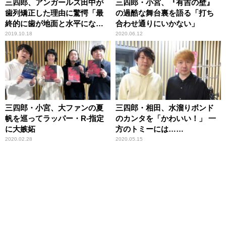
三四郎、アンガールズ田中が
三四郎・小宮、『有吉の壁』
歯列矯正した理由に驚愕「最
の過酷な舞台裏を語る「打ち
終的に歯が地面と水平にな
合わせ通りにいかない」
る」
2019.10.18
2020.06.12
三四郎・小宮、大ファンの夏
三四郎・相田、水溜りボンド
帆を巡ってラッパー・R-指定
のカンタを「かわいい！」 一
に大嫉妬
方のトミーには……
2020.02.28
2020.05.15