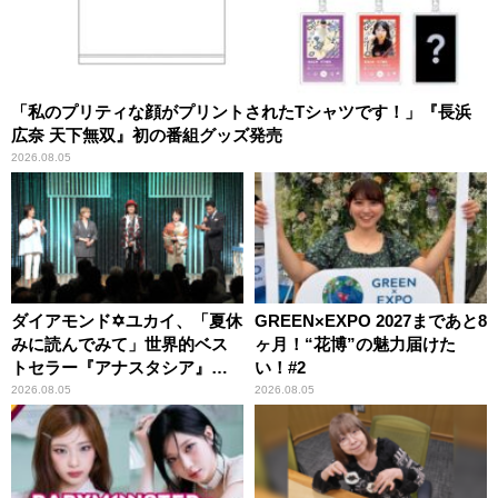
「私のプリティな顔がプリントされたTシャツです！」『長浜
広奈 天下無双』初の番組グッズ発売
2026.08.05
ダイアモンド✡ユカイ、「夏休
GREEN×EXPO 2027まであと8
みに読んでみて」世界的ベス
ヶ月！“花博”の魅力届けた
トセラー『アナスタシア』を
い！#2
紹介
2026.08.05
2026.08.05