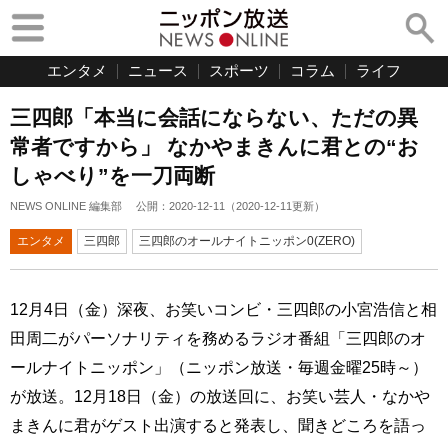
エンタメ
ニュース
スポーツ
コラム
ライフ
三四郎「本当に会話にならない、ただの異
常者ですから」 なかやまきんに君との“お
しゃべり”を一刀両断
NEWS ONLINE 編集部
公開：
2020-12-11
（
2020-12-11
更新）
エンタメ
三四郎
三四郎のオールナイトニッポン0(ZERO)
12月4日（金）深夜、お笑いコンビ・三四郎の小宮浩信と相
田周二がパーソナリティを務めるラジオ番組「三四郎のオ
ールナイトニッポン」（ニッポン放送・毎週金曜25時～）
が放送。12月18日（金）の放送回に、お笑い芸人・なかや
まきんに君がゲスト出演すると発表し、聞きどころを語っ