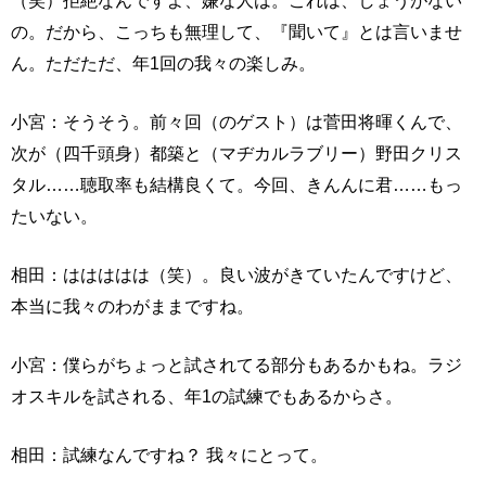
（笑）拒絶なんですよ、嫌な人は。これは、しょうがない
の。だから、こっちも無理して、『聞いて』とは言いませ
ん。ただただ、年1回の我々の楽しみ。
小宮：そうそう。前々回（のゲスト）は菅田将暉くんで、
次が（四千頭身）都築と（マヂカルラブリー）野田クリス
タル……聴取率も結構良くて。今回、きんんに君……もっ
たいない。
相田：ははははは（笑）。良い波がきていたんですけど、
本当に我々のわがままですね。
小宮：僕らがちょっと試されてる部分もあるかもね。ラジ
オスキルを試される、年1の試練でもあるからさ。
相田：試練なんですね？ 我々にとって。