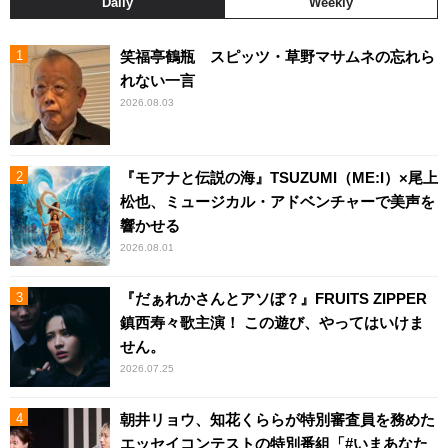
Daily
Weekly
笑福亭鶴瓶 スピッツ・草野マサムネの忘れら
れない一言
2026.08.03
『モアナと伝説の海』TSUZUMI（ME:I）×尾上
松也、ミュージカル・アドベンチャーで美声を
響かせる
2026.08.01
『だぁれかさんとアソぼ？』FRUITS ZIPPER
鎮西寿々歌主演！ この遊び、やってはいけま
せん。
2026.07.25
朝井リョウ、知花くららが特別審査員を務めた
エッセイコンテストの特別番組「#いまあなた