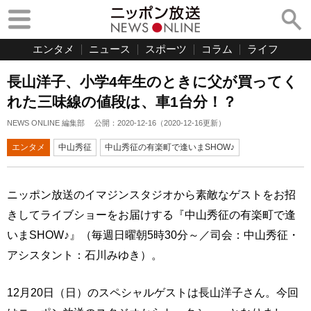
エンタメ
ニュース
スポーツ
コラム
ライフ
長山洋子、小学4年生のときに父が買ってく
れた三味線の値段は、車1台分！？
NEWS ONLINE 編集部
公開：
2020-12-16
（
2020-12-16
更新）
エンタメ
中山秀征
中山秀征の有楽町で逢いまSHOW♪
ニッポン放送のイマジンスタジオから素敵なゲストをお招
きしてライブショーをお届けする『中山秀征の有楽町で逢
いまSHOW♪』（毎週日曜朝5時30分～／司会：中山秀征・
アシスタント：石川みゆき）。
12月20日（日）のスペシャルゲストは長山洋子さん。今回