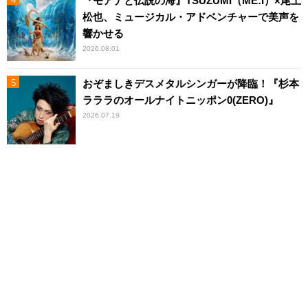
『モアナと伝説の海』TSUZUMI（ME:I）×尾上
松也、ミュージカル・アドベンチャーで美声を
響かせる
2026.08.01
おぞましきデスメタルシンガーが降臨！『杉本
ラララのオールナイトニッポン0(ZERO)』
2026.07.19