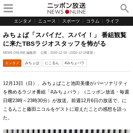
エンタメ
ニュース
スポーツ
コラム
ライフ
みちょぱ「スパイだ、スパイ！」 番組観覧
に来たTBSラジオスタッフを怖がる
NEWS ONLINE 編集部
公開：
2020-12-19
（
2020-12-19
更新）
エンタメ
みちょぱ
にこるん
#みちょパラ
12月13日（日）、みちょぱこと池田美優がパーソナリティ
を務めるラジオ番組「#みちょパラ」（ニッポン放送・毎週
日曜23時～23時30分）が放送。前週12月6日の放送で、に
こるんこと藤田ニコルをゲストに迎えたことの感想を語っ
た。