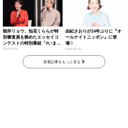
朝井リョウ、知花くららが特
由紀さおりが14年ぶりに『オ
別審査員を務めたエッセイコ
ールナイトニッポン』に登
ンテストの特別番組「#いまあ
場！
なたに伝えたいこと」
2026.08.04
2026.08.04
新着記事をもっと見る