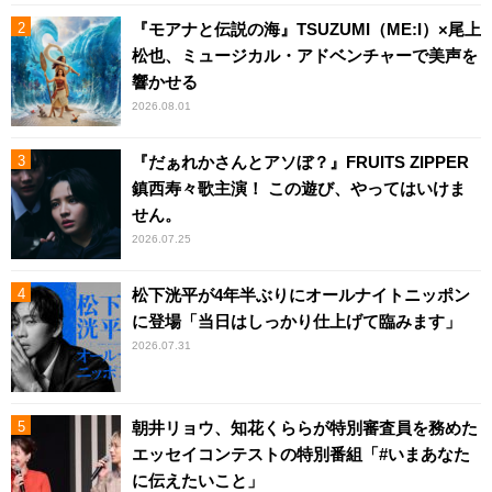
『モアナと伝説の海』TSUZUMI（ME:I）×尾上
松也、ミュージカル・アドベンチャーで美声を
響かせる
2026.08.01
『だぁれかさんとアソぼ？』FRUITS ZIPPER
鎮西寿々歌主演！ この遊び、やってはいけま
せん。
2026.07.25
松下洸平が4年半ぶりにオールナイトニッポン
に登場「当日はしっかり仕上げて臨みます」
2026.07.31
朝井リョウ、知花くららが特別審査員を務めた
エッセイコンテストの特別番組「#いまあなた
に伝えたいこと」