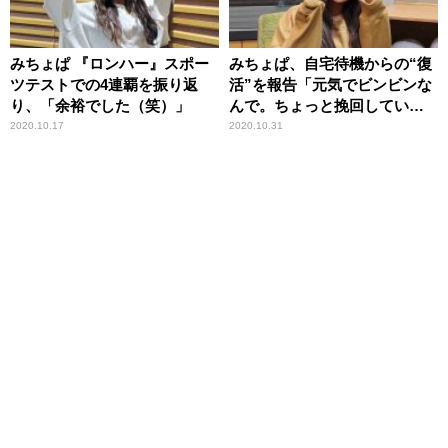
みちょぱ 『ロンハー』スポー
みちょぱ、自宅待機からの“復
ツテストでの4連覇を振り返
活”を報告「元気でビンビンな
り、「余裕でした（笑）」
んで。ちょっと挽回していこ
うかなと思ってます」
2020.10.17
2020.10.31