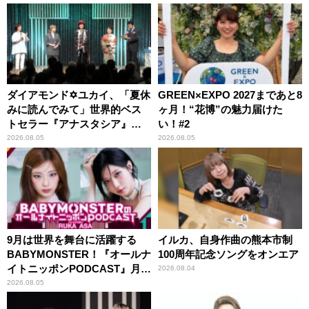
ダイアモンド✡ユカイ、「夏休
GREEN×EXPO 2027まであと8
みに読んでみて」世界的ベス
ヶ月！“花博”の魅力届けた
トセラー『アナスタシア』を
い！#2
紹介
2026.08.05
2026.08.05
9月は世界を舞台に活躍する
イルカ、自身作曲の熊本市制
BABYMONSTER！『オールナ
100周年記念ソングをオンエア
イトニッポンPODCAST』月替
2026.08.04
わりパーソナリティ
2026.08.05