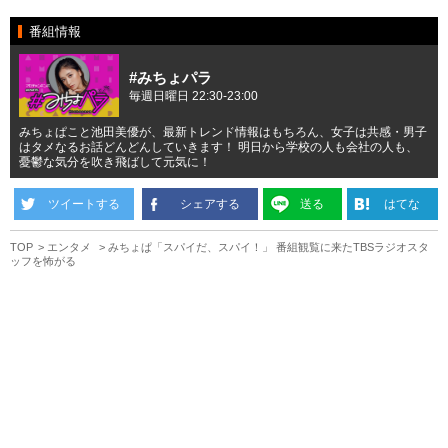
番組情報
#みちょパラ
毎週日曜日 22:30-23:00
みちょぱこと池田美優が、最新トレンド情報はもちろん、女子は共感・男子
はタメなるお話どんどんしていきます！ 明日から学校の人も会社の人も、
憂鬱な気分を吹き飛ばして元気に！
ツイートする
シェアする
送る
はてな
TOP
エンタメ
みちょぱ「スパイだ、スパイ！」 番組観覧に来たTBSラジオスタ
ッフを怖がる