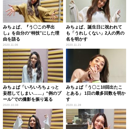
みちょぱ、『う〇この早出
みちょぱ、誕生日に祝われて
し』を自分の“特技”にした理
も「うれしくない」2人の男の
由を語る
名を明かす
2020.11.06
2020.11.21
みちょぱ「いろいろちょっと
みちょぱ「う〇こ10回出たこ
妄想してしまい……」“例のプ
とある」 1日の最多回数を明か
ール”での撮影を振り返る
す
2020.10.08
2020.11.28