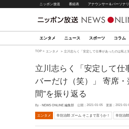
ニッポン放送
番組表
アナウンサー＆パーソナ
エンタメ
ニュース
スポーツ
コラム
TOP
エンタメ
立川志らく「安定して仕事があったのは私と笑
立川志らく「安定して仕
バーだけ（笑）」 寄席・
間”を振り返る
2021-01-05
2021-01-
By -
NEWS ONLINE 編集部
公開：
更新：
エンタメ
辛坊治郎 ズーム そこまで言うか！
辛坊治