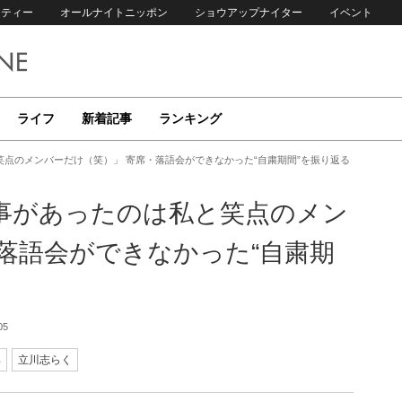
リティー
オールナイトニッポン
ショウアップナイター
イベント
ライフ
新着記事
ランキング
点のメンバーだけ（笑）」 寄席・落語会ができなかった“自粛期間”を振り返る
事があったのは私と笑点のメン
落語会ができなかった“自粛期
05
郎
立川志らく