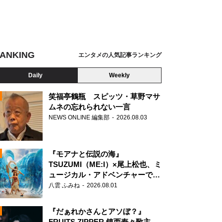
ANKING
エンタメの人気記事ランキング
Daily
Weekly
笑福亭鶴瓶 スピッツ・草野マサ
ムネの忘れられない一言
NEWS ONLINE 編集部
2026.08.03
N
『モアナと伝説の海』
TSUZUMI（ME:I）×尾上松也、ミ
ュージカル・アドベンチャーで美
声を響かせる
八雲 ふみね
2026.08.01
『だぁれかさんとアソぼ？』
FRUITS ZIPPER 鎮西寿々歌主