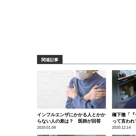
関連記事
インフルエンザにかかる人とかか
橋下徹「『
らない人の差は？ 医師が回答
って言われ
ック！』の
2020.01.08
2020.12.14
られ