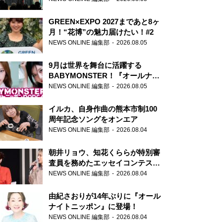
GREEN×EXPO 2027まであと8ヶ
月！“花博”の魅力届けたい！#2
NEWS ONLINE 編集部
2026.08.05
9月は世界を舞台に活躍する
BABYMONSTER！『オールナイ
トニッポンPODCAST』月替わり
NEWS ONLINE 編集部
2026.08.05
パーソナリティ
イルカ、自身作曲の熊本市制100
周年記念ソングをオンエア
NEWS ONLINE 編集部
2026.08.04
朝井リョウ、知花くららが特別審
査員を務めたエッセイコンテスト
の特別番組「#いまあなたに伝え
NEWS ONLINE 編集部
2026.08.04
たいこと」
由紀さおりが14年ぶりに『オール
ナイトニッポン』に登場！
NEWS ONLINE 編集部
2026.08.04