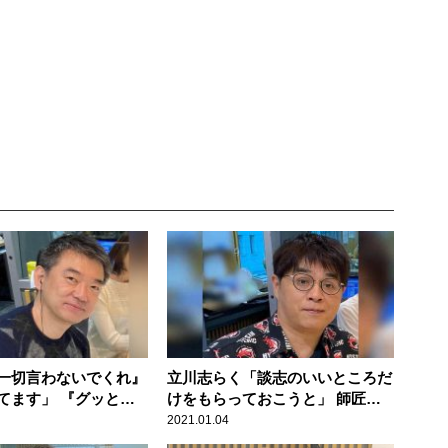
一切言わないでくれ』
立川志らく「談志のいいところだ
てます」 『グッとラ
けをもらっておこうと」 師匠
今後の報道について振
の“人柄”を明かす
2021.01.04