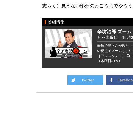
志らく）見えない部分のところまでやろう
番組情報
辛坊治郎 ズーム
月～木曜日 15時
辛坊治郎さんが政治・
の視点でズームし、い
［アシスタント］増山
（木曜日のみ）