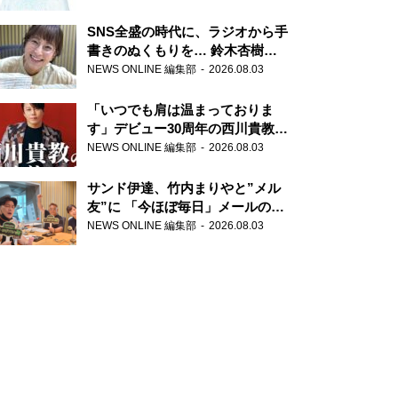
SNS全盛の時代に、ラジオから手
書きのぬくもりを… 鈴木杏樹の
直筆はがきが届く！
NEWS ONLINE 編集部
2026.08.03
『MUSIC10』こちら有楽町駅前
郵便局
「いつでも肩は温まっておりま
す」デビュー30周年の西川貴教が
『オールナイトニッポン』に登
NEWS ONLINE 編集部
2026.08.03
場！
サンド伊達、竹内まりやと”メル
友”に 「今ほぼ毎日」メールのや
り取り明かす
NEWS ONLINE 編集部
2026.08.03