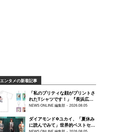
エンタメの新着記事
「私のプリティな顔がプリントさ
れたTシャツです！」『長浜広奈
天下無双』初の番組グッズ発売
NEWS ONLINE 編集部
2026.08.05
ダイアモンド✡ユカイ、「夏休み
に読んでみて」世界的ベストセラ
ー『アナスタシア』を紹介
NEWS ONLINE 編集部
2026.08.05