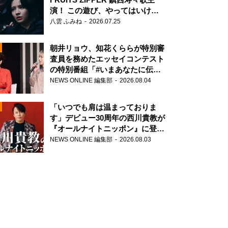
演！ この遊び、やってはいけま
せん。
八雲 ふみね
2026.07.25
朝井リョウ、知花くららが特別審
査員を務めたエッセイコンテスト
の特別番組「#いまあなたに伝え
たいこと」
NEWS ONLINE 編集部
2026.08.04
N
「いつでも肩は温まっておりま
す」デビュー30周年の西川貴教が
『オールナイトニッポン』に登
場！
NEWS ONLINE 編集部
2026.08.03
N